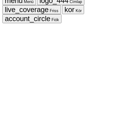
Menü
Címlap
Friss
Kör
Fiók