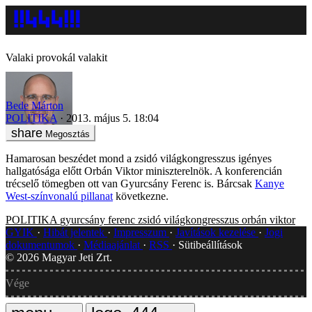
Valaki provokál valakit
Bede Márton
POLITIKA
2013. május 5. 18:04
Megosztás
Hamarosan beszédet mond a zsidó világkongresszus igényes
hallgatósága előtt Orbán Viktor miniszterelnök. A konferencián
trécselő tömegben ott van Gyurcsány Ferenc is. Bárcsak
Kanye
West-színvonalú pillanat
következne.
POLITIKA
gyurcsány ferenc
zsidó világkongresszus
orbán viktor
GYIK
Hibát jelentek
Impresszum
Javítások kezelése
Jogi
dokumentumok
Médiaajánlat
RSS
Sütibeállítások
©
2026
Magyar Jeti Zrt.
Vége