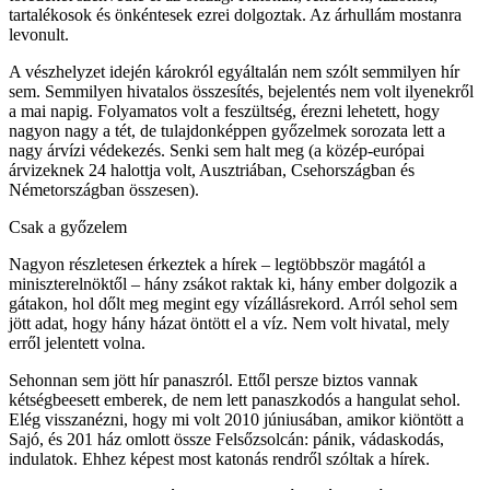
tartalékosok és önkéntesek ezrei dolgoztak. Az árhullám mostanra
levonult.
A vészhelyzet idején károkról egyáltalán nem szólt semmilyen hír
sem. Semmilyen hivatalos összesítés, bejelentés nem volt ilyenekről
a mai napig. Folyamatos volt a feszültség, érezni lehetett, hogy
nagyon nagy a tét, de tulajdonképpen győzelmek sorozata lett a
nagy árvízi védekezés. Senki sem halt meg (a közép-európai
árvizeknek 24 halottja volt, Ausztriában, Csehországban és
Németországban összesen).
Csak a győzelem
Nagyon részletesen érkeztek a hírek – legtöbbször magától a
miniszterelnöktől – hány zsákot raktak ki, hány ember dolgozik a
gátakon, hol dőlt meg megint egy vízállásrekord. Arról sehol sem
jött adat, hogy hány házat öntött el a víz. Nem volt hivatal, mely
erről jelentett volna.
Sehonnan sem jött hír panaszról. Ettől persze biztos vannak
kétségbeesett emberek, de nem lett panaszkodós a hangulat sehol.
Elég visszanézni, hogy mi volt 2010 júniusában, amikor kiöntött a
Sajó, és 201 ház omlott össze Felsőzsolcán: pánik, vádaskodás,
indulatok. Ehhez képest most katonás rendről szóltak a hírek.