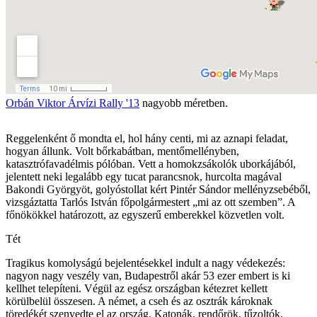
Orbán Viktor Árvízi Rally '13
nagyobb méretben.
Reggelenként ő mondta el, hol hány centi, mi az aznapi feladat,
hogyan állunk. Volt bőrkabátban, mentőmellényben,
katasztrófavadélmis pólóban. Vett a homokzsákolók uborkájából,
jelentett neki legalább egy tucat parancsnok, hurcolta magával
Bakondi Györgyöt, golyóstollat kért Pintér Sándor mellényzsebéből,
vizsgáztatta Tarlós István főpolgármestert „mi az ott szemben”. A
főnökökkel határozott, az egyszerű emberekkel közvetlen volt.
Tét
Tragikus komolyságú bejelentésekkel indult a nagy védekezés:
nagyon nagy veszély van, Budapestről akár 53 ezer embert is ki
kellhet telepíteni. Végül az egész országban kétezret kellett
körülbelül összesen. A német, a cseh és az osztrák károknak
töredékét szenvedte el az ország. Katonák, rendőrök, tűzoltók,