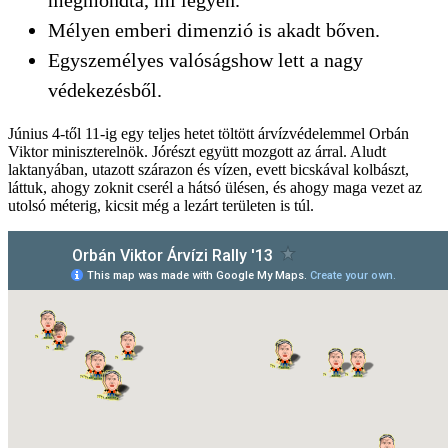
Mélyen emberi dimenzió is akadt bőven.
Egyszemélyes valóságshow lett a nagy
védekezésből.
Június 4-től 11-ig egy teljes hetet töltött árvízvédelemmel Orbán
Viktor miniszterelnök. Jórészt együtt mozgott az árral. Aludt
laktanyában, utazott szárazon és vízen, evett bicskával kolbászt,
láttuk, ahogy zoknit cserél a hátsó ülésen, és ahogy maga vezet az
utolsó méterig, kicsit még a lezárt területen is túl.