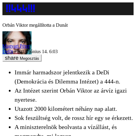
Orbán Viktor megállította a Dunát
Magyari Péter
DeDi
2013. június 14. 6:03
Megosztás
Immár harmadszor jelentkezik a DeDi
(Demokrácia és Dilemma Intézet) a 444-n.
Az Intézet szerint Orbán Viktor az árvíz igazi
nyertese.
Utazott 2000 kilométert néhány nap alatt.
Sok feszültség volt, de rossz hír egy se érkezett.
A miniszterelnök beolvasta a vízállást, és
megmondta, mi legyen.