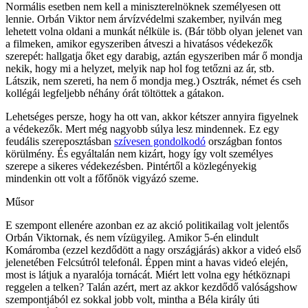
Normális esetben nem kell a miniszterelnöknek személyesen ott
lennie. Orbán Viktor nem árvízvédelmi szakember, nyilván meg
lehetett volna oldani a munkát nélküle is. (Bár több olyan jelenet van
a filmeken, amikor egyszeriben átveszi a hivatásos védekezők
szerepét: hallgatja őket egy darabig, aztán egyszeriben már ő mondja
nekik, hogy mi a helyzet, melyik nap hol fog tetőzni az ár, stb.
Látszik, nem szereti, ha nem ő mondja meg.) Osztrák, német és cseh
kollégái legfeljebb néhány órát töltöttek a gátakon.
Lehetséges persze, hogy ha ott van, akkor kétszer annyira figyelnek
a védekezők. Mert még nagyobb súlya lesz mindennek. Ez egy
feudális szereposztásban
szívesen gondolkodó
országban fontos
körülmény. És egyáltalán nem kizárt, hogy így volt személyes
szerepe a sikeres védekezésben. Pintértől a közlegényekig
mindenkin ott volt a főfőnök vigyázó szeme.
Műsor
E szempont ellenére azonban ez az akció politikailag volt jelentős
Orbán Viktornak, és nem vízügyileg. Amikor 5-én elindult
Komáromba (ezzel kezdődött a nagy országjárás) akkor a videó első
jelenetében Felcsútról telefonál. Éppen mint a havas videó elején,
most is látjuk a nyaralója tornácát. Miért lett volna egy hétköznapi
reggelen a telken? Talán azért, mert az akkor kezdődő valóságshow
szempontjából ez sokkal jobb volt, mintha a Béla király úti