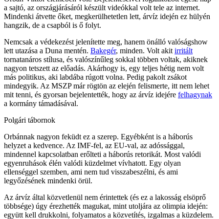
a sajtó, az országjárásáról készült videókkal volt tele az internet.
Mindenki átvette őket, megkerülhetetlen lett, árvíz idején ez hülyén
hangzik, de a csapból is ő folyt.
Nemcsak a védekezést jelenítette meg, hanem önálló valóságshow
lett utazása a Duna mentén.
Bakegér
, minden. Volt akit
irritált
tornatanáros stílusa, és valószínűleg sokkal többen voltak, akiknek
nagyon tetszett az előadás. Akárhogy is, egy teljes hétig nem volt
más politikus, aki labdába rúgott volna. Pedig pakolt zsákot
mindegyik. Az MSZP már rögtön az elején felismerte, itt nem lehet
mit tenni, és gyorsan bejelentették, hogy az árvíz idejére
felhagynak
a kormány támadásával.
Polgári tábornok
Orbánnak nagyon feküdt ez a szerep. Egyébként is a háborús
helyzet a kedvence. Az IMF-fel, az EU-val, az adóssággal,
mindennel kapcsolatban erőlteti a háborús retorikát. Most valódi
egyenruhások élén valódi küzdelmet vívhatott. Egy olyan
ellenséggel szemben, ami nem tud visszabeszélni, és ami
legyőzésének mindenki örül.
Az árvíz által közvetlenül nem érintettek (és ez a lakosság elsöprő
többsége) úgy érezhették magukat, mint utoljára az olimpia idején:
együtt kell drukkolni, folyamatos a közvetítés, izgalmas a küzdelem.