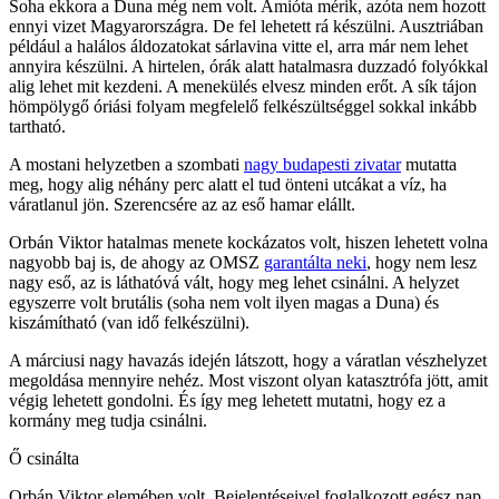
Soha ekkora a Duna még nem volt. Amióta mérik, azóta nem hozott
ennyi vizet Magyarországra. De fel lehetett rá készülni. Ausztriában
például a halálos áldozatokat sárlavina vitte el, arra már nem lehet
annyira készülni. A hirtelen, órák alatt hatalmasra duzzadó folyókkal
alig lehet mit kezdeni. A menekülés elvesz minden erőt. A sík tájon
hömpölygő óriási folyam megfelelő felkészültséggel sokkal inkább
tartható.
A mostani helyzetben a szombati
nagy budapesti zivatar
mutatta
meg, hogy alig néhány perc alatt el tud önteni utcákat a víz, ha
váratlanul jön. Szerencsére az az eső hamar elállt.
Orbán Viktor hatalmas menete kockázatos volt, hiszen lehetett volna
nagyobb baj is, de ahogy az OMSZ
garantálta neki
, hogy nem lesz
nagy eső, az is láthatóvá vált, hogy meg lehet csinálni. A helyzet
egyszerre volt brutális (soha nem volt ilyen magas a Duna) és
kiszámítható (van idő felkészülni).
A márciusi nagy havazás idején látszott, hogy a váratlan vészhelyzet
megoldása mennyire nehéz. Most viszont olyan katasztrófa jött, amit
végig lehetett gondolni. És így meg lehetett mutatni, hogy ez a
kormány meg tudja csinálni.
Ő csinálta
Orbán Viktor elemében volt. Bejelentéseivel foglalkozott egész nap