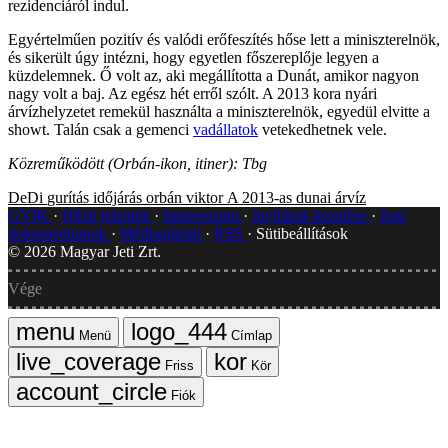
rezidenciáról indul.
Egyértelműen pozitív és valódi erőfeszítés hőse lett a miniszterelnök,
és sikerült úgy intézni, hogy egyetlen főszereplője legyen a
küzdelemnek. Ő volt az, aki megállította a Dunát, amikor nagyon
nagy volt a baj. Az egész hét erről szólt. A 2013 kora nyári
árvízhelyzetet remekül használta a miniszterelnök, egyedül elvitte a
showt. Talán csak a gemenci
vadállatok
vetekedhetnek vele.
Közreműködött (Orbán-ikon, itiner): Tbg
DeDi
gurítás
időjárás
orbán viktor
A 2013-as dunai árvíz
GYIK
Hibát jelentek
Impresszum
Javítások kezelése
Jogi
dokumentumok
Médiaajánlat
RSS
Sütibeállítások
©
2026
Magyar Jeti Zrt.
Vége
Menü
Címlap
Friss
Kör
Fiók