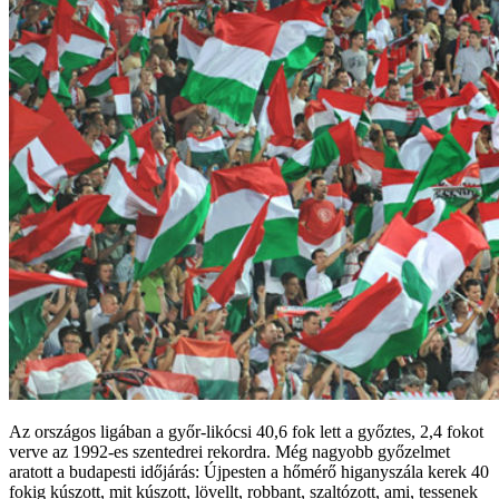
Az országos ligában a győr-likócsi 40,6 fok lett a győztes, 2,4 fokot
verve az 1992-es szentedrei rekordra. Még nagyobb győzelmet
aratott a budapesti időjárás: Újpesten a hőmérő higanyszála kerek 40
fokig kúszott, mit kúszott, lövellt, robbant, szaltózott, ami, tessenek