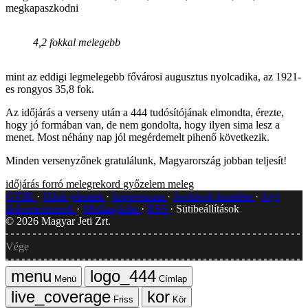
megkapaszkodni
4,2 fokkal melegebb
mint az eddigi legmelegebb fővárosi augusztus nyolcadika, az 1921-
es rongyos 35,8 fok.
Az időjárás a verseny után a 444 tudósítójának elmondta, érezte,
hogy jó formában van, de nem gondolta, hogy ilyen sima lesz a
menet. Most néhány nap jól megérdemelt pihenő következik.
Minden versenyzőnek gratulálunk, Magyarország jobban teljesít!
időjárás
forró
melegrekord
győzelem
meleg
GYIK
Hibát jelentek
Impresszum
Javítások kezelése
Jogi
dokumentumok
Médiaajánlat
RSS
Sütibeállítások
©
2026
Magyar Jeti Zrt.
Vége
Menü
Címlap
Friss
Kör