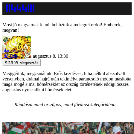
Most jó magyarnak lenni: behúztuk a melegrekordot! Emberek,
megvan!
plankog
időjárás
2013. augusztus 8. 13:30
Megosztás
Megígértük, megcsináltuk. Erős kezdéssel, hiba nélkül abszolvált
versenyben, drámai hajrá után tekintélyt parancsoló módon utasította
maga mögé a mai hőmérséklet az ország történetének eddigi összes
augusztus nyolcadikai hőmérsékletét.
Ráadásul mind országos, mind fővárosi kategóriában.