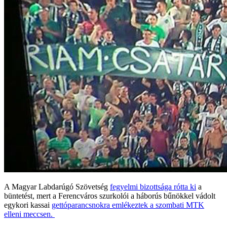
A Magyar Labdarúgó Szövetség
fegyelmi bizottsága rótta ki
a
büntetést, mert a Ferencváros szurkolói a háborús bűnökkel vádolt
egykori kassai
gettóparancsnokra emlékeztek a szombati MTK
elleni meccsen.