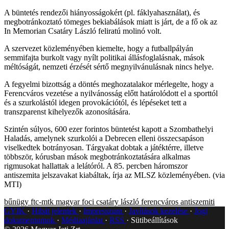
A büntetés rendezői hiányosságokért (pl. fáklyahasználat), és
megbotránkoztató tömeges bekiabálások miatt is járt, de a fő ok az
In Memorian Csatáry László feliratú molinó volt.
A szervezet közleményében kiemelte, hogy a futballpályán
semmifajta burkolt vagy nyílt politikai állásfoglalásnak, mások
méltóságát, nemzeti érzését sértő megnyilvánulásnak nincs helye.
A fegyelmi bizottság a döntés meghozatalakor mérlegelte, hogy a
Ferencváros vezetése a nyilvánosság előtt határolódott el a sporttól
és a szurkolástól idegen provokációtól, és lépéseket tett a
transzparenst kihelyezők azonosítására.
Szintén súlyos, 600 ezer forintos büntetést kapott a Szombathelyi
Haladás, amelynek szurkolói a Debrecen elleni összecsapáson
viselkedtek botrányosan. Tárgyakat dobtak a játéktérre, illetve
többször, kórusban mások megbotránkoztatására alkalmas
rigmusokat hallattak a lelátóról. A 85. percben háromszor
antiszemita jelszavakat kiabáltak, írja az MLSZ közleményében. (via
MTI)
bűnügy
ftc-mtk
magyar foci
csatáry lászló
ferencváros
antiszemiti
GYIK
Hibát jelentek
Impresszum
Javítások kezelése
Jogi
dokumentumok
Médiaajánlat
RSS
Sütibeállítások