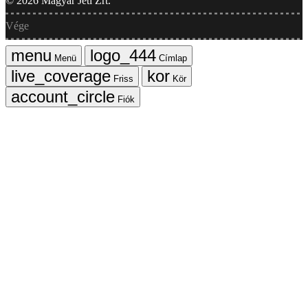
©
2026
Magyar Jeti Zrt.
Vége
Menü
Címlap
Friss
Kör
Fiók