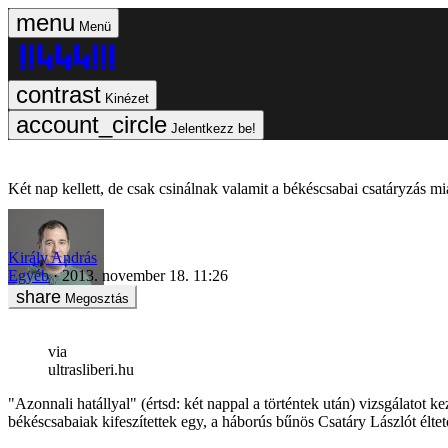
Menü
Kinézet
Jelentkezz be!
Két nap kellett, de csak csinálnak valamit a békéscsabai csatáryzás mi
Király András
Egyéb
2013. november 18. 11:26
Megosztás
via
ultrasliberi.hu
"Azonnali hatállyal" (értsd: két nappal a történtek után) vizsgálato
békéscsabaiak kifeszítettek egy, a háborús bűnös Csatáry Lászlót éltet