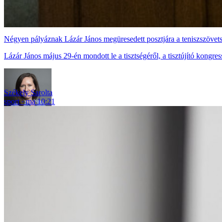
Négyen pályáznak Lázár János megüresedett posztjára a teniszszövet
Lázár János május 29-én mondott le a tisztségéről, a tisztújító kongre
Székely Sarolta
sport
ma 10:21