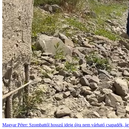
Magyar Péter: Szombattól hosszú ideig újra nem várható csapadék, így