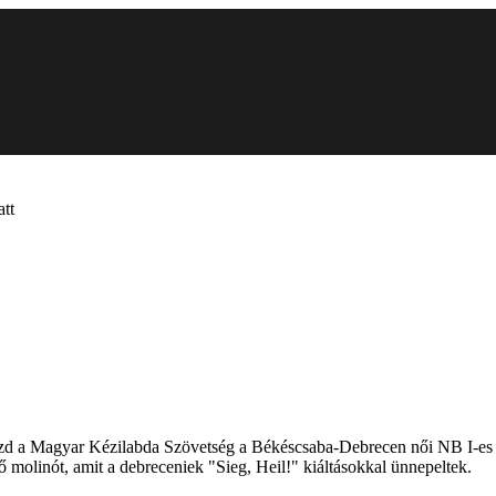
att
t kezd a Magyar Kézilabda Szövetség a Békéscsaba-Debrecen női NB I-es 
ő molinót, amit a debreceniek "Sieg, Heil!" kiáltásokkal ünnepeltek.