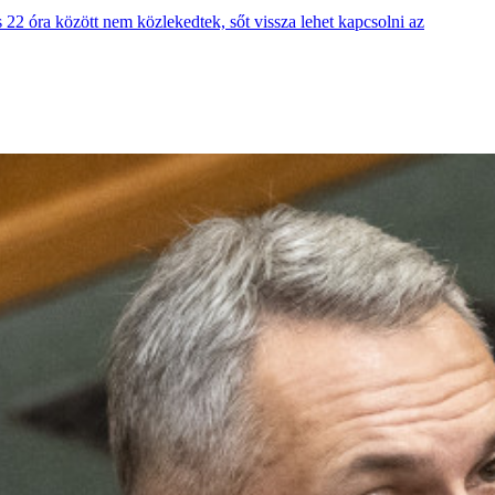
22 óra között nem közlekedtek, sőt vissza lehet kapcsolni az