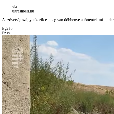
via
ultrasliberi.hu
A szövetség szégyenkezik és meg van döbbenve a történtek miatt, derül
Egyéb
Friss