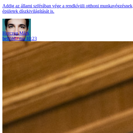
Addig az állami szférában vége a rendkívüli otthoni munkavégzésnek, 
épületek díszkivilágítását is.
Herczeg Márk
belföld
ma 10:23