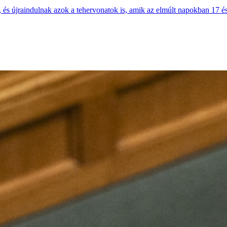
és újraindulnak azok a tehervonatok is, amik az elmúlt napokban 17 és 