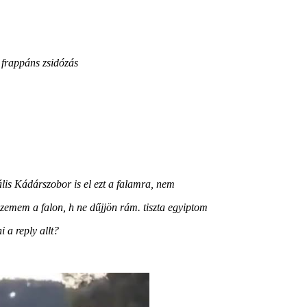
 frappáns zsidózás
ális
Kádárszobor is el ezt a falamra, nem
szemem a falon, h ne dűjjön rám. tiszta egyiptom
 a reply allt?