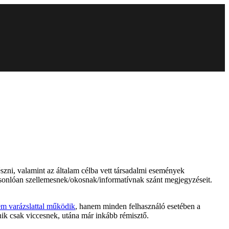
zni, valamint az általam célba vett társadalmi események
hasonlóan szellemesnek/okosnak/informatívnak szánt megjegyzéseit.
 varázslattal működik
, hanem minden felhasználó esetében a
ik csak viccesnek, utána már inkább rémisztő.