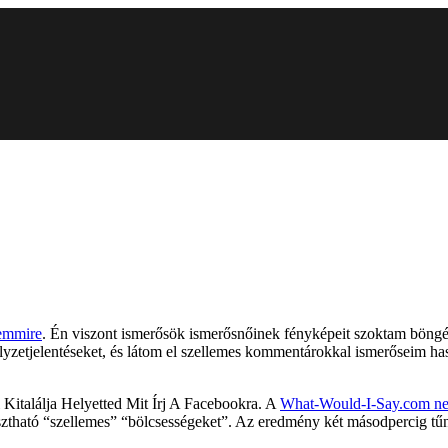
semmire
. Én viszont ismerősök ismerősnőinek fényképeit szoktam böngés
helyzetjelentéseket, és látom el szellemes kommentárokkal ismerőseim 
italálja Helyetted Mit Írj A Facebookra. A
What-Would-I-Say.com nem
ztható “szellemes” “bölcsességeket”. Az eredmény két másodpercig tűn