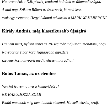
Ha elvennénk a DJk pénzét, rendezni tudnánk az államadósságot.
A mai nap. Szikora Róbert az összesnek, itt rend lesz.
csak egy csapatot, Hegyi Ivánnal udvarolni a MARK WAHLBERGN
Király András, még klasszikusabb újságíró
Ha nem mert, nyíltan senki az 2014ig már májusban mondtam, hogy ta
Navracsics Tibor kora legnagyobb hipsztere
szegeny kormanyparti media ehesen maradhat!
Botos Tamás, az üzletember
Van ket jegyem a hvg a kamuvideóra!
NE HAZUDOZZÁ ZOLI!
Eladó macbook még nem tudunk elmenni. Ha kell okosba, szolj.