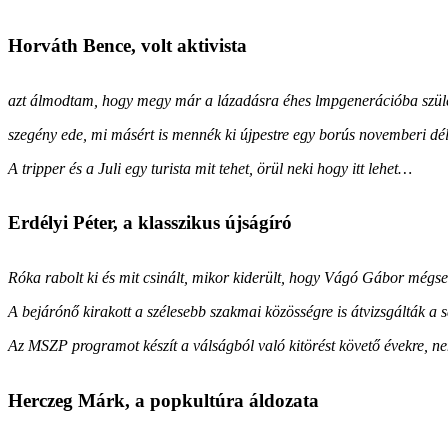
Horváth Bence, volt aktivista
azt álmodtam, hogy megy már a lázadásra éhes lmpgenerációba szület
szegény ede, mi másért is mennék ki újpestre egy borús novemberi 
A tripper és a Juli egy turista mit tehet, örül neki hogy itt lehet…
Erdélyi Péter, a klasszikus újságíró
Róka rabolt ki és mit csinált, mikor kiderült, hogy Vágó Gábor mégse
A bejárónő kirakott a szélesebb szakmai közösségre is átvizsgálták a 
Az MSZP programot készít a válságból való kitörést követő évekre, n
Herczeg Márk, a popkultúra áldozata