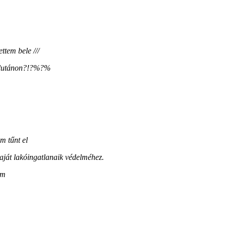
tem bele ///
délutánon?!?%?%
m tűnt el
saját lakóingatlanaik védelméhez.
em