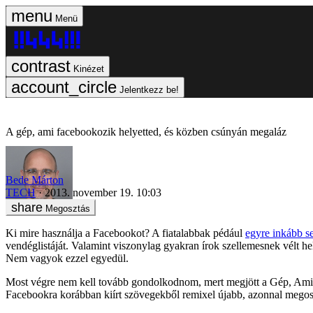
Menü
Kinézet
Jelentkezz be!
A gép, ami facebookozik helyetted, és közben csúnyán megaláz
Bede Márton
TECH
2013. november 19. 10:03
Megosztás
Ki mire használja a Facebookot? A fiatalabbak pédául
egyre inkább 
vendéglistáját. Valamint viszonylag gyakran írok szellemesnek vélt 
Nem vagyok ezzel egyedül.
Most végre nem kell tovább gondolkodnom, mert megjött a Gép, Ami K
Facebookra korábban kiírt szövegekből remixel újabb, azonnal megos