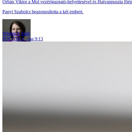
Orbán Viktor a Mol vezérigazgató-helyettesével és Hatvanpuszta főépí
Panyi Szabolcs beazonosította a két embert.
Windisch Judit
POLITIKA
ma 9:13