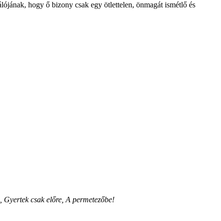
álójának, hogy ő bizony csak egy ötlettelen, önmagát ismétlő és
 Gyertek csak előre, A permetezőbe!