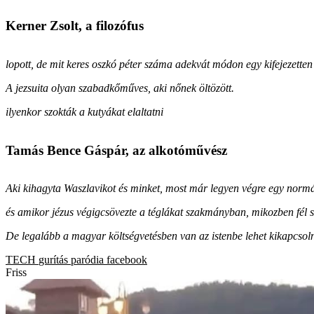
Kerner Zsolt, a filozófus
lopott, de mit keres oszkó péter száma adekvát módon egy kifejezetten
A jezsuita olyan szabadkőműves, aki nőnek öltözött.
ilyenkor szokták a kutyákat elaltatni
Tamás Bence Gáspár, az alkotóművész
Aki kihagyta Waszlavikot és minket, most már legyen végre egy norm
és amikor jézus végigcsövezte a téglákat szakmányban, mikozben fél
De legalább a magyar költségvetésben van az istenbe lehet kikapcsolni
TECH
gurítás
paródia
facebook
Friss