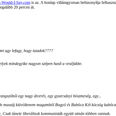
-Would-I-Say.com
is az. A honlap villámgyorsan bebizonyítja felhaszn
egalább 20 percen át.
, ami ugy lefagy, hogy izzadok????
melyek mindegyike nagyon szépen hasít a veséjükbe.
rangszóból egy nagy átverés, egy gyurcsányi böszmeség, egy...
, de muszáj kiüvöltenem magamból Bogyó és Babóca Két köcsög kabóca,
e, Csak tünete liberálisok kommunisták együtt simán többen vannak.