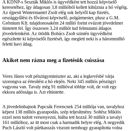
A KDNP-s Seszták Miklós is ügyvédként tett hozzá képviselő
keresetéhez, így átlagosan 3,8 millióból kellett kihúznia a hó végéig.
Az újpesti Wintermantel Zsolt elég sok helyről kap fizetés,
országgyűlési és fővárosi képviselő, polgármester, plusz a G.M.
Grémium Kft. tulajdonosaként 24 millió forint evázott jövedelmet
tüntetett fel. Így összesen 3,24 milliót tud felmutatni átlagos
jövedelemként. Az ötödik Bohács Zsolt szintén ügyvédként
egészítette ki képviselői fizetését, így meglett neki is a hárommillió
feletti havi átlag.
Akiket nem rázna meg a fizetésük csúszása
Veres János volt pénzügyminiszter az, aki a legkevésbé várja
szorongva az értesítést a hó elején. Neki 345 milliós pénzügyi
vagyona van. Tavaly még 91 millióval többje volt, de volt egy
ekkora adóssága is. Azt eltüntette.
A jövedelmbajnok Papcsák Ferencnek 254 milliója van, tavalyhoz
képest 138 milliós gyarapodás, szép teljesítmény. Soltész Miklós
ezzel nem tudott versenyezni, hiába tett hozzá 30 milliót a tavalyi
161 millióhoz, az itt most csak a harmadik helyre elég. A negyedik
Puch László volt pártkasszás viszont nemhogy gyarapította volna