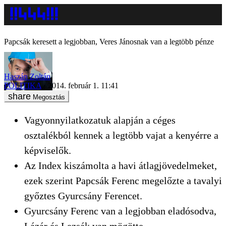
Papcsák keresett a legjobban, Veres Jánosnak van a legtöbb pénze
Haszán Zoltán
POLITIKA
2014. február 1. 11:41
Megosztás
Vagyonnyilatkozatuk alapján a céges
osztalékból kennek a legtöbb vajat a kenyérre a
képviselők.
Az Index kiszámolta a havi átlagjövedelmeket,
ezek szerint Papcsák Ferenc megelőzte a tavalyi
győztes Gyurcsány Ferencet.
Gyurcsány Ferenc van a legjobban eladósodva,
Lázár és Lezsák van mögötte.