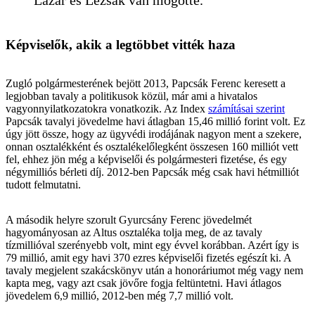
Képviselők, akik a legtöbbet vitték haza
Zugló polgármesterének bejött 2013, Papcsák Ferenc keresett a
legjobban tavaly a politikusok közül, már ami a hivatalos
vagyonnyilatkozatokra vonatkozik. Az Index
számításai szerint
Papcsák tavalyi jövedelme havi átlagban 15,46 millió forint volt. Ez
úgy jött össze, hogy az ügyvédi irodájának nagyon ment a szekere,
onnan osztalékként és osztalékelőlegként összesen 160 milliót vett
fel, ehhez jön még a képviselői és polgármesteri fizetése, és egy
négymilliós bérleti díj. 2012-ben Papcsák még csak havi hétmilliót
tudott felmutatni.
A második helyre szorult Gyurcsány Ferenc jövedelmét
hagyományosan az Altus osztaléka tolja meg, de az tavaly
tízmillióval szerényebb volt, mint egy évvel korábban. Azért így is
79 millió, amit egy havi 370 ezres képviselői fizetés egészít ki. A
tavaly megjelent szakácskönyv után a honoráriumot még vagy nem
kapta meg, vagy azt csak jövőre fogja feltüntetni. Havi átlagos
jövedelem 6,9 millió, 2012-ben még 7,7 millió volt.