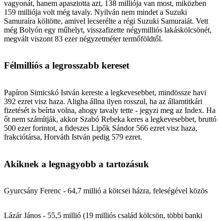
vagyonát, hanem apasztotta azt, 138 milliója van most, miközben
159 milliója volt még tavaly. Nyilván nem mindet a Suzuki
Samuraira költötte, amivel lecserélte a régi Suzuki Samuraiát. Vett
még Bolyón egy műhelyt, visszafizette négymilliós lakáskölcsönét,
megvált viszont 83 ezer négyzetméter termőföldtől.
Félmilliós a legrosszabb kereset
Papíron Simicskó István kereste a legkevesebbet, mindössze havi
392 ezret visz haza. Aligha állna ilyen rosszul, ha az államtitkári
fizetését is beírta volna, ahogy tavaly tette - jegyzi meg az Index. Ha
őt nem számítják, akkor Szabó Rebeka keres a legkevesebbet, bruttó
500 ezer forintot, a fideszes Lipők Sándor 566 ezret visz haza,
frakciótársa, Horváth István pedig 579 ezret.
Akiknek a legnagyobb a tartozásuk
Gyurcsány Ferenc - 64,7 millió a kötcsei házra, feleségével közös
Lázár János - 55,5 millió (19 milliós család kölcsön, többi banki