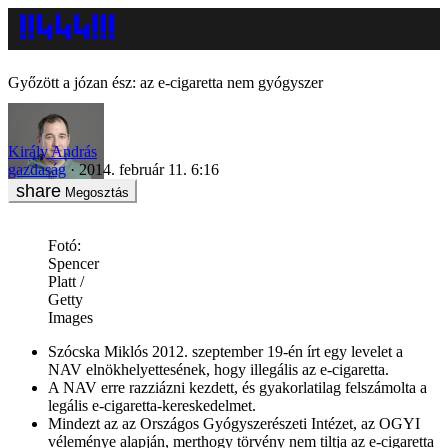
Győzött a józan ész: az e-cigaretta nem gyógyszer
Király András
gazdaság
2014. február 11. 6:16
Megosztás
Fotó:
Spencer
Platt /
Getty
Images
Szócska Miklós 2012. szeptember 19-én írt egy levelet a
NAV elnökhelyettesének, hogy illegális az e-cigaretta.
A NAV erre razziázni kezdett, és gyakorlatilag felszámolta a
legális e-cigaretta-kereskedelmet.
Mindezt az az Országos Gyógyszerészeti Intézet, az OGYI
véleménye alapján, merthogy törvény nem tiltja az e-cigaretta