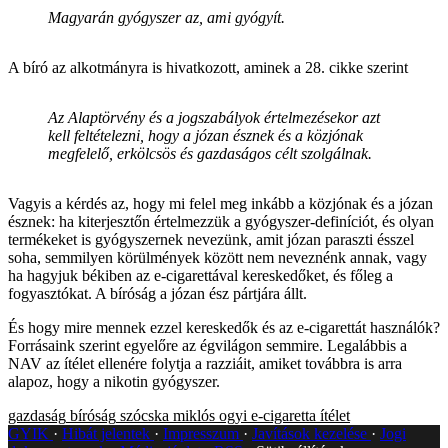
Magyarán gyógyszer az, ami gyógyít.
A bíró az alkotmányra is hivatkozott, aminek a 28. cikke szerint
Az Alaptörvény és a jogszabályok értelmezésekor azt
kell feltételezni, hogy a józan észnek és a közjónak
megfelelő, erkölcsös és gazdaságos célt szolgálnak.
Vagyis a kérdés az, hogy mi felel meg inkább a közjónak és a józan
észnek: ha kiterjesztőn értelmezzük a gyógyszer-definíciót, és olyan
termékeket is gyógyszernek nevezünk, amit józan paraszti ésszel
soha, semmilyen körülmények között nem neveznénk annak, vagy
ha hagyjuk békiben az e-cigarettával kereskedőket, és főleg a
fogyasztókat. A bíróság a józan ész pártjára állt.
És hogy mire mennek ezzel kereskedők és az e-cigarettát használók?
Forrásaink szerint egyelőre az égvilágon semmire. Legalábbis a
NAV az ítélet ellenére folytja a razziáit, amiket továbbra is arra
alapoz, hogy a nikotin gyógyszer.
gazdaság
bíróság
szócska miklós
ogyi
e-cigaretta
ítélet
GYIK
Hibát jelentek
Impresszum
Javítások kezelése
Jogi