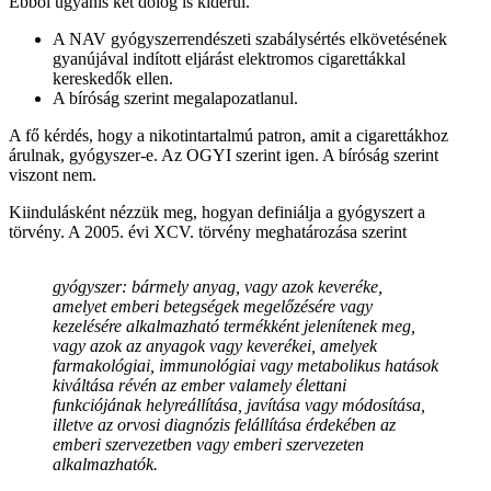
Ebből ugyanis két dolog is kiderül.
A NAV gyógyszerrendészeti szabálysértés elkövetésének
gyanújával indított eljárást elektromos cigarettákkal
kereskedők ellen.
A bíróság szerint megalapozatlanul.
A fő kérdés, hogy a nikotintartalmú patron, amit a cigarettákhoz
árulnak, gyógyszer-e. Az OGYI szerint igen. A bíróság szerint
viszont nem.
Kiindulásként nézzük meg, hogyan definiálja a gyógyszert a
törvény. A 2005. évi XCV. törvény meghatározása szerint
gyógyszer: bármely anyag, vagy azok keveréke,
amelyet emberi betegségek megelőzésére vagy
kezelésére alkalmazható termékként jelenítenek meg,
vagy azok az anyagok vagy keverékei, amelyek
farmakológiai, immunológiai vagy metabolikus hatások
kiváltása révén az ember valamely élettani
funkciójának helyreállítása, javítása vagy módosítása,
illetve az orvosi diagnózis felállítása érdekében az
emberi szervezetben vagy emberi szervezeten
alkalmazhatók.