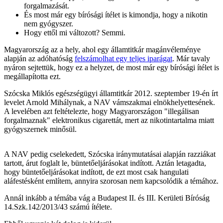
forgalmazását.
És most már egy bírósági ítélet is kimondja, hogy a nikotin
nem gyógyszer.
Hogy ettől mi változott? Semmi.
Magyarország az a hely, ahol egy államtitkár magánvéleménye
alapján az adóhatóság
felszámolhat egy teljes iparágat
. Már tavaly
nyáron sejtettük, hogy ez a helyzet, de most már egy bírósági ítélet is
megállapította ezt.
Szócska Miklós egészségügyi államtitkár 2012. szeptember 19-én írt
levelet Arnold Mihálynak, a NAV vámszakmai elnökhelyettesének.
A levelében azt feltételezte, hogy Magyarországon "illegálisan
forgalmaznak" elektronikus cigarettát, mert az nikotintartalma miatt
gyógyszernek minősül.
A NAV pedig cselekedett, Szócska iránymutatásai alapján razziákat
tartott, árut foglalt le, büntetőeljárásokat indított. Aztán letagadta,
hogy büntetőeljárásokat indított, de ezt most csak hangulati
aláfestésként említem, annyira szorosan nem kapcsolódik a témához.
Annál inkább a témába vág a Budapest II. és III. Kerületi Bíróság
14.Szk.142/2013/43 számú ítélete.