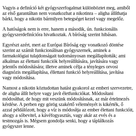
Vagyis a definíció két gyógyszerfogalmat különböztet meg, amiből
az első garantáltan nem vonatkozhat a nikotinra – aligha állíthatja
bárki, hogy a nikotin bármilyen betegséget kezel vagy megelőz.
A hatóságok nem is erre, hanem a második, ún. funkcionális
gyógyszerdefinícióra hivatkoztak. A bíróság szerint hibásan.
Egyrészt azért, mert az Európai Bíróság egy vonatkozó döntése
szerint az számít funkcionálisan gyógyszernek, aminek a
farmakológiai tulajdonságait tudományosan megállapították; ami
alkalmas az élettani funkciók helyreállítására, javítására vagy
jelentős módosítására; illetve aminek célja a tényleges orvosi
diagnózis megállapítása, éllettani funkció helyreállítása, javítása
vagy módosítása.
Namost a nikotin köztudottan hatást gyakorol az emberi szervezetre,
de aligha állít helyre vagy javít életfunkciókat. Módosítani
módosíthat, de hogy mit veszünk módosításnak, az már értelmezés
kérdése. A perben egy görög szakértő véleményét is kikérték, ő
azzal példálózott, hogy a víz is módosítja az ember élettani funkcióit,
ahogy a sóbevitel, a kávéfogyasztás, vagy akár az evés és a
testmozgás is. Mégsem gondolja senki, hogy a táplálkozás
gyógyszer lenne.