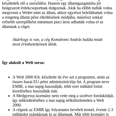
készítették elő a szerződést. Hanem egy államigazgatásba jól
beágyazott érdekcsoportnak dolgoznak. Akik ha előbb tudták volna
megvenni a Weltet mint az állam, akkor egyrészt beleláthattak volna
a rengeteg állami pénz elköltésének módjába, másrészt sokkal
erősebb szereplőként minimum piaci áron adhatták volna el az
államnak a céget.
Akárhogy is van, a cég Komáromi András halála miatt
most érinthetetlennek tűnik.
Így alakult a Welt sorsa:
A Welt 2000 Kft. készítette tíz éve azt a programot, amin az
összes hazai EU-pénz adminisztrációja fut. A program neve
EMIR, a mai napig használják, több ezer milliárd forint
kezeléséhez használták már.
A Medgyessy-kormány nem vette meg a szoftver forráskódját,
így működtetéséhez a mai napig nélkülözhetetlen a Welt
2000.
A cégnek az EMIR így folyamatos bevételt termel, évente 2-3
milliárdot számláznak ki az államnak. Már több kormány is