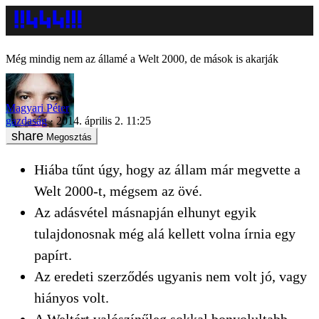
Még mindig nem az államé a Welt 2000, de mások is akarják
Magyari Péter
gazdaság
2014. április 2. 11:25
Megosztás
Hiába tűnt úgy, hogy az állam már megvette a
Welt 2000-t, mégsem az övé.
Az adásvétel másnapján elhunyt egyik
tulajdonosnak még alá kellett volna írnia egy
papírt.
Az eredeti szerződés ugyanis nem volt jó, vagy
hiányos volt.
A Weltért valószínűleg sokkal bonyolultabb