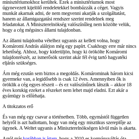
minisztériumokhoz kerültek. Ezek a minisztériumok most
úgynevezett kijelölő rendeletekkel bombázzák a céget. Vagyis
munkát akarnak adni, de nem megvenni akarják a szolgáltatást,
hanem az államigazgatási rendszer szerint rendelnek meg
feladatokat. A Miniszterelnökség valószínűleg nem közölte velük,
hogy a cég mégsincs állami tulajdonban.
Az állami tulajdonba vételhez ugyanis az kellett volna, hogy
Komáromi András aláírjon még egy papírt. Csakhogy erre már nincs
lehetőség. Ahhoz, hogy kiderüljön, hogy ki örökölte Komáromi
tulajdonrészét, az ismerősök szerint akár fél évig tartó hagyatéki
eljárás szükséges.
Ám még ezután sem biztos a megoldás. Komárominak három kicsi
gyermeke van, a legidősebb is csak 12 éves. Amennyiben ők is
öröklik a cég egyes részeit – és ez valószínűnek látszik – akkor 18
éves korukig ezeket a részeket nem lehet majd eladni. Ezt akár a
gyámügy is előírhatja.
A titokzatos erő
És van még egy csavar a történetben. Több, egymástól független
helyről is azt hallottam, hogy van még egy misztikus szereplője az
ügynek. A Weltet ugyanis a Miniszterelnökségen kívül más is akarta.
Arról már
korábban is írtam
, hogy a 2010-es kormányváltás óta