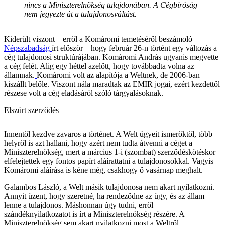
nincs a Miniszterelnökség tulajdonában. A Cégbíróság
nem jegyezte át a tulajdonosváltást.
Kiderült viszont – erről a Komáromi temetéséről beszámoló
Népszabadság
írt először – hogy február 26-n történt egy változás a
cég tulajdonosi struktúrájában. Komáromi András ugyanis megvette
a cég felét. Alig egy héttel azelőtt, hogy továbbadta volna az
államnak.
Komáromi volt az alapítója a Weltnek, de 2006-ban
kiszállt belőle. Viszont nála maradtak az EMIR jogai, ezért kezdettől
részese volt a cég eladásáról szóló tárgyalásoknak.
Elszúrt szerződés
Innentől kezdve zavaros a történet. A Welt ügyeit ismerőktől, több
helyről is azt hallani, hogy azért nem tudta átvenni a céget a
Miniszterelnökség, mert a március 1-i (szombat) szerződéskötéskor
elfelejtettek egy fontos papírt aláírattatni a tulajdonosokkal. Vagyis
Komáromi aláírása is kéne még, csakhogy ő vasárnap meghalt.
Galambos László, a Welt másik tulajdonosa nem akart nyilatkozni.
Annyit üzent, hogy szeretné, ha rendeződne az ügy, és az állam
lenne a tulajdonos. Máshonnan úgy tudni, erről
szándéknyilatkozatot is írt a Miniszterelnökség részére. A
Miniszterelnökség sem akart nyilatkozni most a Weltről.