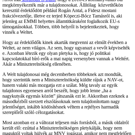
megkörnyékezték már a tulajdonosokat. Állítólag közvetítőkön
keresztül érdeklődött például Rogán Antal, a Fidesz mostani
frakcióvezetője, illetve ez terjed Köpeczi-Bócz Tamásról is, aki
jelenleg az EMMI helyettes államtitkáraként foglalkozik EU-s
támogatásokkal. Többen, több helyről is bejelentkeztek, hogy
vinnék a Weltet.
Hogy az érdeklődők kinek akarták megvenni az elmúlt években a
Weltet, az nem világos. Az sem, hogy ugyanazt a vevőt képviselték
e. Azonban létezik egy olyan pletyka is, hogy jó politikai
kapcsolatokkal bíró erők a mai napig versenyben vannak a Weltért.
Akár a Miniszterelnökség ellenében.
A Welt tulajdonosai még decemberben többeknek azt mondták,
hogy szerintük nem a Miniszterelnökség küldte rájuk a NAV-ot,
hanem valaki más mozgatja ezt a szálat. Még tavaly az egyik
tulajdonos egyenesen arról beszélt, hogy jobb lenne „ha a
nagykutyák egymás között” játszanák ezt le. Akkoriban ezeknek a
másodkézből szerzett elszólásoknak nem tulajdonítottam nagy
jelentőséget, inkább ködösítésnek véltem a rejtélyes harmadik
szereplőről szóló célozgatásokat.
Most azonban ez a változat teljesen más forrásból, a másik oldalról
került elő: ezúttal a Miniszterelnökségen pletykálják, hogy nem
maguktól voltak hülyék az MNV jogászai, amikor nem megfelelően