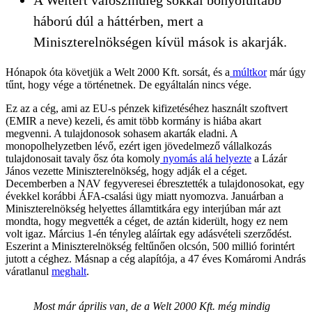
háború dúl a háttérben, mert a
Miniszterelnökségen kívül mások is akarják.
Hónapok óta követjük a Welt 2000 Kft. sorsát, és a
múltkor
már úgy
tűnt, hogy vége a történetnek. De egyáltalán nincs vége.
Ez az a cég, ami az EU-s pénzek kifizetéséhez használt szoftvert
(EMIR a neve) kezeli, és amit több kormány is hiába akart
megvenni. A tulajdonosok sohasem akarták eladni. A
monopolhelyzetben lévő, ezért igen jövedelmező vállalkozás
tulajdonosait tavaly ősz óta komoly
nyomás alá helyezte
a Lázár
János vezette Miniszterelnökség, hogy adják el a céget.
Decemberben a NAV fegyveresei ébresztették a tulajdonosokat, egy
évekkel korábbi ÁFA-csalási ügy miatt nyomozva. Januárban a
Miniszterelnökség helyettes államtitkára egy interjúban már azt
mondta, hogy megvették a céget, de aztán kiderült, hogy ez nem
volt igaz. Március 1-én tényleg aláírtak egy adásvételi szerződést.
Eszerint a Miniszterelnökség feltűnően olcsón, 500 millió forintért
jutott a céghez. Másnap a cég alapítója, a 47 éves Komáromi András
váratlanul
meghalt
.
Most már április van, de a Welt 2000 Kft. még mindig