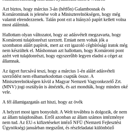
Azt biztos, hogy március 3-án (hétfőn) Galambosnak és
Komárominak is jelenése volt a Miniszterelnökségen, hogy még
valamit elrendezzenek. Talán pont ezt a hiányzó papírt kellett volna
most aláírniuk.
Hallottam olyan változatot, hogy az adásvételt megzavarta, hogy
Komáromi tulajdonrészt szerzett. Emiatt nem voltak jók a
szombaton aláírt papírok, mert az ezt igazoló cégbírósági iratok még
nem készültek el. Máshonnan azt hallottam, hogy Komáromi pont
azért vett tulajdonrészt, hogy egyszerűbb legyen eladni a céget az
államnak.
Az ügyet furcsává teszi, hogy a március 1-én aláírt adásvételi
szerződést nem elhamarkodottan csapták össze. A
Miniszterelnökségen kívül a Magyar Nemzeti Vagyonkezelő Zrt.
(MNV) jogi osztályán is átnézték, és azt mondták, hogy minden oké
vele.
A fél államigazgatás azt hiszi, hogy az övék
A helyzet most igen bonyolult. A Welt továbbra is dolgozik, de nem
az állam tulajdonában. Erről azonban az állam számos intézménye
nem tud. Az EU-s kifizetéseket intéző NFÜ (Nemzeti Fejlesztési
Ügynökség) januárban megszűnt, és részfeladatai különböző