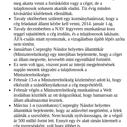
meg akarta venni a forráskódot vagy a céget, de a
tulajdonosok sohasem akarták eladni. Tíz évig minden
kivásárlási kísérletnek ellenálltak.
Tavaly októberben született egy kormányhatározat, hogy a
cég feladatait állami kézbe kell venni, 2014. január 1-ig.
Tavaly decemberben a NAV fegyveres munkatársai kora
reggel rajtaütöttek a cég irodáin, és a tulajdonosok lakásain.
ÁFA-csalás miatt nyomoztak, a vizsgálatban újabb lépés azóta
nem történt.
Januárban Csepreghy Nándor helyettes államtitkár
(Miniszterelnökség) egy interjúban bejelentette, hogy a céget
az állam megvette, kevesebb mint egymilliárd forintért.
Ez nem volt igaz, viszont pont az interjú megjelenésének
napján mentek tárgyalni a tulajdonosok a
Miniszterelnökségre.
Február 13-n a Miniszterelnökség közleményt adott ki, hogy
elkészült a szándéknyilatkozat a cég megvételéről.
Február végén a Miniszterelnökség munkatársai a Welt
irodáiban közölték az ott dolgozókkal, hogy hamarosan az
állam alkalmazottai lesznek.
Március 1-n (szombaton) Csepreghy Nándor helyettes
államtitkár bejelentette, hogy az adásvétel megtörtént, a felek
aláírták a szerződést. Nem hozták nyilvánosságra, de a végső
ár 500 millió forint lett. Ennyit egy év alatt simán kitermelt a
cég nyereségként, volt hogy többet is.