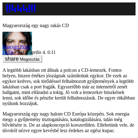
Magyarország egy nagy rakás CD
Magyari Péter
DeDi
2014. április 4. 6:11
Megosztás
A legtöbb lakásban ott állnak a polcon a CD-lemezek. Fontos
helyen, hiszen értékes jószágnak számítottak egykor. De ezek az
egykor kedves, sok törődéssel felhalmozott gyűjtemények a legtöbb
lakásban csak a port fogják. Egyszerűbb már az internetről zenét
hallgatni, mint elfáradni a tokig. Jó volt a lemezekre büszkének
lenni, sok időbe és pénzbe került felhalmozásuk. De egyre ritkábban
nyúlunk hozzájuk.
Magyarország egy nagy halom CD Európa közepén. Sok energia
megy a gyűjtemény tisztogatására, katalogizálására, talán még
bővítésére is. De az alapkoncepció korszerűtlen. Ellehetünk vele, de
távolról nézve egyre kevésbé lesz érdekes az egész kupac.