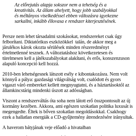
Az előrejutás alapja sokszor nem a tehetség és a
kreativitás. Az állam ahelyett, hogy jobb szabályokkal
és méltányos viselkedéssel ebben változásra igyekezne
sarkallni, inkább éllovasa e rendszer kiterjesztésének.
Persze nem lehet társadalmi szokásokat, rendszereket csak úgy
felborítani. Diktatórikus eszközökkel talán, de akkor meg a
járulékos károk okozta sérülések minden részeredményt
értelmetlenné tesznek. A változtatáshoz következetesen és
türelmesen kell a játékszabályokat alakítani, és erős, konszenzuson
alapuló koncepció kell hozzá.
2010-ben lehetségesnek látszott esély e kibontakozásra. Nem volt
könnyű a pálya: gazdasági világválság volt, csalódott és gyors
vigaszt váró embereket kellett megnyugtatni, és a háztartásoktól az
államkincstárig mindenki úszott az adósságban.
Viszont a rendszerváltás óta soha nem látott erő összpontosult az új
kormány kezében. Akkora, ami egészen szokatlan politika luxusát is
megengedte. Éltek is bőven szokatlan megoldásokkal. Csakhogy
ezek a hallatlan energiák a CD-gyűjtemény átrendezésére irányultak.
A haverom bátyjának veje előadó a hivatalban