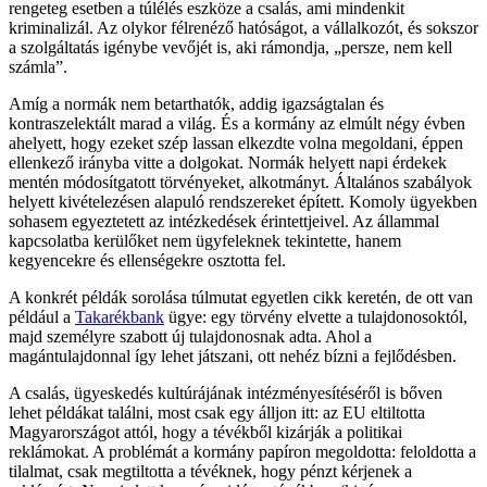
rengeteg esetben a túlélés eszköze a csalás, ami mindenkit
kriminalizál. Az olykor félrenéző hatóságot, a vállalkozót, és sokszor
a szolgáltatás igénybe vevőjét is, aki rámondja, „persze, nem kell
számla”.
Amíg a normák nem betarthatók, addig igazságtalan és
kontraszelektált marad a világ. És a kormány az elmúlt négy évben
ahelyett, hogy ezeket szép lassan elkezdte volna megoldani, éppen
ellenkező irányba vitte a dolgokat. Normák helyett napi érdekek
mentén módosítgatott törvényeket, alkotmányt. Általános szabályok
helyett kivételezésen alapuló rendszereket épített. Komoly ügyekben
sohasem egyeztetett az intézkedések érintettjeivel. Az állammal
kapcsolatba kerülőket nem ügyfeleknek tekintette, hanem
kegyencekre és ellenségekre osztotta fel.
A konkrét példák sorolása túlmutat egyetlen cikk keretén, de ott van
például a
Takarékbank
ügye: egy törvény elvette a tulajdonosoktól,
majd személyre szabott új tulajdonosnak adta. Ahol a
magántulajdonnal így lehet játszani, ott nehéz bízni a fejlődésben.
A csalás, ügyeskedés kultúrájának intézményesítéséről is bőven
lehet példákat találni, most csak egy álljon itt: az EU eltiltotta
Magyarországot attól, hogy a tévékből kizárják a politikai
reklámokat. A problémát a kormány papíron megoldotta: feloldotta a
tilalmat, csak megtiltotta a tévéknek, hogy pénzt kérjenek a