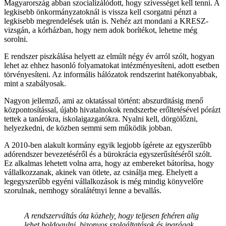
Magyarország abban szocializálódott, hogy szívességet kell tenni. A
legkisebb önkormányzatoknál is vissza kell csorgatni pénzt a
legkisebb megrendelések után is. Nehéz azt mondani a KRESZ-
vizsgán, a kórházban, hogy nem adok borítékot, lehetne még
sorolni.
E rendszer piszkálása helyett az elmúlt négy év arról szólt, hogyan
lehet az ehhez hasonló folyamatokat intézményesíteni, adott esetben
törvényesíteni. Az informális hálózatok rendszerint hatékonyabbak,
mint a szabályosak.
Nagyon jellemző, ami az oktatással történt: abszurditásig menő
központosítással, újabb hivatalnokok rendszerbe erőltetésével pórázt
tettek a tanárokra, iskolaigazgatókra. Nyalni kell, dörgölőzni,
helyezkedni, de közben semmi sem működik jobban.
A 2010-ben alakult kormány egyik legjobb ígérete az egyszerűbb
adórendszer bevezetéséről és a bürokrácia egyszerűsítéséről szólt.
Ez alkalmas lehetett volna arra, hogy az embereket bátorítsa, hogy
vállalkozzanak, akinek van ötlete, az csinálja meg. Ehelyett a
legegyszerűbb egyéni vállalkozások is még mindig könyvelőre
szorulnak, nemhogy söralátétnyi lenne a bevallás.
A rendszerváltás óta közhely, hogy teljesen fehéren alig
lehet boldogulni, bizonyos szolgáltatások és iparágak