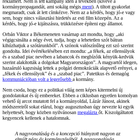
reklámért. Nem is lett kampány idén a tévékben (kivéve a
kormánypropagandát, ami sokáig mégis
ment
). A tiltott gyakorlat
megmaradt, csak át lett címkézve. Nem az a kérdés, hogy jó-e vagy
sem, hogy nincs választási hirdetés az esti film közepén. Az a
kérdés, hogy jó-e kijátszásra, trükközésre építeni egy államot.
Orbán Viktor a Békemeneten vasárnap azt mondta, hogy „aki
végigcsinálta a négy évet, tudja, hogy a lehetetlen szót bátran
kihúzhatjuk a szótárunkból”. A szónok valószínűleg ezt szó szerint
gondolta. Idei évértékelésében ezt mondta: „a fékek, az ellensúlyok
és a szabad piac nevében a labancok és megbízóik kényük-kedvük
szerint alakították a dolgokat Magyarországon”. A magyartól idegen,
hazaáruló kapzsiság lettek a polgári demokráciák alapvető erényei, a
„fékek és ellensúlyok” és a „szabad piac”. Patetikus és demagóg
kommuniációban volt a legerősebb
a kormány.
Nem csoda, hogy ez a politikai világ nem képes kitermelni új
gondolatokat és új embereket. Ebben a ciklusban egyetlen komolyan
vehető új arcot mutatott fel a kormányoldal, Lázár Jánost, akinek
módszereiről sokat elárul, hogy augusztusban úgy nevezte ki egyik
helyettesét, hogy közben nyilvánosan
megalázta
őt. Kiszolgáltatott
kegyencek kellenek a hatalomnak.
A nagyvonalúság és a koncepció hiányzott nagyon az
elmúlt négy év kormányzásából. A nagyvonalúság,