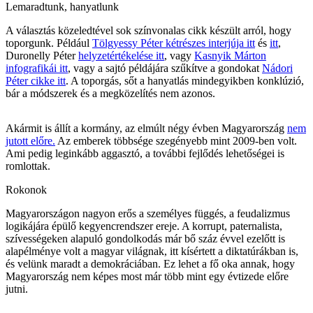
Lemaradtunk, hanyatlunk
A választás közeledtével sok színvonalas cikk készült arról, hogy
toporgunk. Például
Tölgyessy Péter kétrészes interjúja itt
és
itt
,
Duronelly Péter
helyzetértékelése itt
, vagy
Kasnyik Márton
infografikái itt
, vagy a sajtó példájára szűkítve a gondokat
Nádori
Péter cikke itt
. A toporgás, sőt a hanyatlás mindegyikben konklúzió,
bár a módszerek és a megközelítés nem azonos.
Akármit is állít a kormány, az elmúlt négy évben Magyarország
nem
jutott előre.
Az emberek többsége szegényebb mint 2009-ben volt.
Ami pedig leginkább aggasztó, a további fejlődés lehetőségei is
romlottak.
Rokonok
Magyarországon nagyon erős a személyes függés, a feudalizmus
logikájára épülő kegyencrendszer ereje. A korrupt, paternalista,
szívességeken alapuló gondolkodás már bő száz évvel ezelőtt is
alapélménye volt a magyar világnak, itt kísértett a diktatúrákban is,
és velünk maradt a demokráciában. Ez lehet a fő oka annak, hogy
Magyarország nem képes most már több mint egy évtizede előre
jutni.