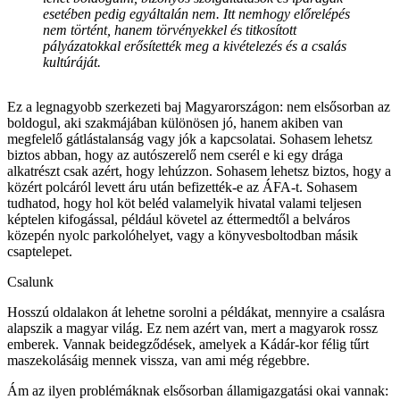
esetében pedig egyáltalán nem. Itt nemhogy előrelépés
nem történt, hanem törvényekkel és titkosított
pályázatokkal erősítették meg a kivételezés és a csalás
kultúráját.
Ez a legnagyobb szerkezeti baj Magyarországon: nem elsősorban az
boldogul, aki szakmájában különösen jó, hanem akiben van
megfelelő gátlástalanság vagy jók a kapcsolatai. Sohasem lehetsz
biztos abban, hogy az autószerelő nem cserél e ki egy drága
alkatrészt csak azért, hogy lehúzzon. Sohasem lehetsz biztos, hogy a
közért polcáról levett áru után befizették-e az ÁFA-t. Sohasem
tudhatod, hogy hol köt beléd valamelyik hivatal valami teljesen
képtelen kifogással, például követel az éttermedtől a belváros
közepén nyolc parkolóhelyet, vagy a könyvesboltodban másik
csaptelepet.
Csalunk
Hosszú oldalakon át lehetne sorolni a példákat, mennyire a csalásra
alapszik a magyar világ. Ez nem azért van, mert a magyarok rossz
emberek. Vannak beidegződések, amelyek a Kádár-kor félig tűrt
maszekolásáig mennek vissza, van ami még régebbre.
Ám az ilyen problémáknak elsősorban államigazgatási okai vannak: