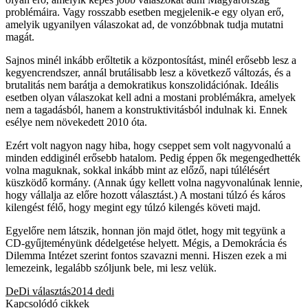
problémáira. Vagy rosszabb esetben megjelenik-e egy olyan erő,
amelyik ugyanilyen válaszokat ad, de vonzóbbnak tudja mutatni
magát.
Sajnos minél inkább erőltetik a központosítást, minél erősebb lesz a
kegyencrendszer, annál brutálisabb lesz a következő változás, és a
brutalitás nem barátja a demokratikus konszolidációnak. Ideális
esetben olyan válaszokat kell adni a mostani problémákra, amelyek
nem a tagadásból, hanem a konstruktivitásból indulnak ki. Ennek
esélye nem növekedett 2010 óta.
Ezért volt nagyon nagy hiba, hogy cseppet sem volt nagyvonalú a
minden eddiginél erősebb hatalom. Pedig éppen ők megengedhették
volna maguknak, sokkal inkább mint az előző, napi túlélésért
küszködő kormány. (Annak úgy kellett volna nagyvonalúnak lennie,
hogy vállalja az előre hozott választást.) A mostani túlzó és káros
kilengést félő, hogy megint egy túlzó kilengés követi majd.
Egyelőre nem látszik, honnan jön majd ötlet, hogy mit tegyünk a
CD-gyűjteményünk dédelgetése helyett. Mégis, a Demokrácia és
Dilemma Intézet szerint fontos szavazni menni. Hiszen ezek a mi
lemezeink, legalább szóljunk bele, mi lesz velük.
DeDi
választás2014
dedi
Kapcsolódó cikkek