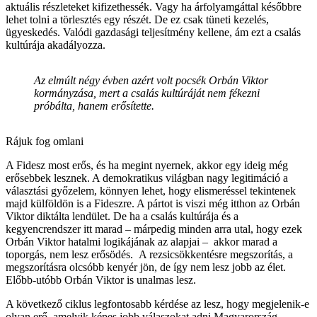
aktuális részleteket kifizethessék. Vagy ha árfolyamgáttal későbbre
lehet tolni a törlesztés egy részét. De ez csak tüneti kezelés,
ügyeskedés. Valódi gazdasági teljesítmény kellene, ám ezt a csalás
kultúrája akadályozza.
Az elmúlt négy évben azért volt pocsék Orbán Viktor
kormányzása, mert a csalás kultúráját nem fékezni
próbálta, hanem erősítette.
Rájuk fog omlani
A Fidesz most erős, és ha megint nyernek, akkor egy ideig még
erősebbek lesznek. A demokratikus világban nagy legitimáció a
választási győzelem, könnyen lehet, hogy elismeréssel tekintenek
majd külföldön is a Fideszre. A pártot is viszi még itthon az Orbán
Viktor diktálta lendület. De ha a csalás kultúrája és a
kegyencrendszer itt marad – márpedig minden arra utal, hogy ezek
Orbán Viktor hatalmi logikájának az alapjai – akkor marad a
toporgás, nem lesz erősödés. A rezsicsökkentésre megszorítás, a
megszorításra olcsóbb kenyér jön, de így nem lesz jobb az élet.
Előbb-utóbb Orbán Viktor is unalmas lesz.
A következő ciklus legfontosabb kérdése az lesz, hogy megjelenik-e
olyan erő, amelyik képes jobb válaszokat adni Magyarország