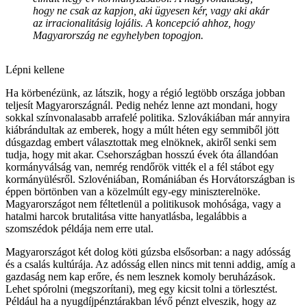
hogy ne csak az kapjon, aki ügyesen kér, vagy aki akár
az irracionalitásig lojális. A koncepció ahhoz, hogy
Magyarország ne egyhelyben topogjon.
Lépni kellene
Ha körbenézünk, az látszik, hogy a régió legtöbb országa jobban
teljesít Magyarországnál. Pedig nehéz lenne azt mondani, hogy
sokkal színvonalasabb arrafelé politika. Szlovákiában már annyira
kiábrándultak az emberek, hogy a múlt héten egy semmiből jött
dúsgazdag embert választottak meg elnöknek, akiről senki sem
tudja, hogy mit akar. Csehországban hosszú évek óta állandóan
kormányválság van, nemrég rendőrök vitték el a fél stábot egy
kormányülésről. Szlovéniában, Romániában és Horvátországban is
éppen börtönben van a közelmúlt egy-egy miniszterelnöke.
Magyarországot nem féltetlenül a politikusok mohósága, vagy a
hatalmi harcok brutalitása vitte hanyatlásba, legalábbis a
szomszédok példája nem erre utal.
Magyarországot két dolog köti gúzsba elsősorban: a nagy adósság
és a csalás kultúrája. Az adósság ellen nincs mit tenni addig, amíg a
gazdaság nem kap erőre, és nem lesznek komoly beruházások.
Lehet spórolni (megszorítani), meg egy kicsit tolni a törlesztést.
Például ha a nyugdíjpénztárakban lévő pénzt elveszik, hogy az