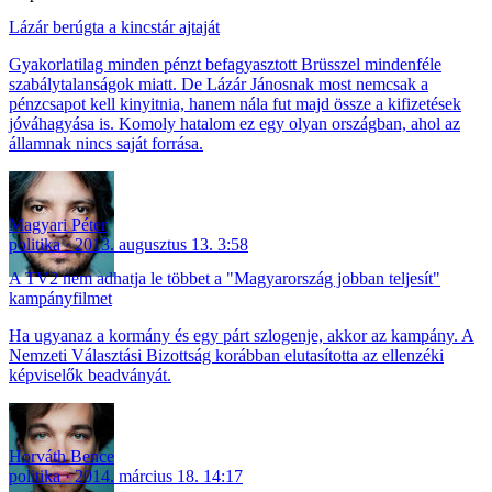
Lázár berúgta a kincstár ajtaját
Gyakorlatilag minden pénzt befagyasztott Brüsszel mindenféle
szabálytalanságok miatt. De Lázár Jánosnak most nemcsak a
pénzcsapot kell kinyitnia, hanem nála fut majd össze a kifizetések
jóváhagyása is. Komoly hatalom ez egy olyan országban, ahol az
államnak nincs saját forrása.
Magyari Péter
politika
2013. augusztus 13. 3:58
A TV2 nem adhatja le többet a "Magyarország jobban teljesít"
kampányfilmet
Ha ugyanaz a kormány és egy párt szlogenje, akkor az kampány. A
Nemzeti Választási Bizottság korábban elutasította az ellenzéki
képviselők beadványát.
Horváth Bence
politika
2014. március 18. 14:17