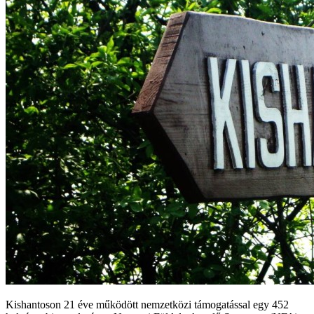
Kishantoson 21 éve működött nemzetközi támogatással egy 452