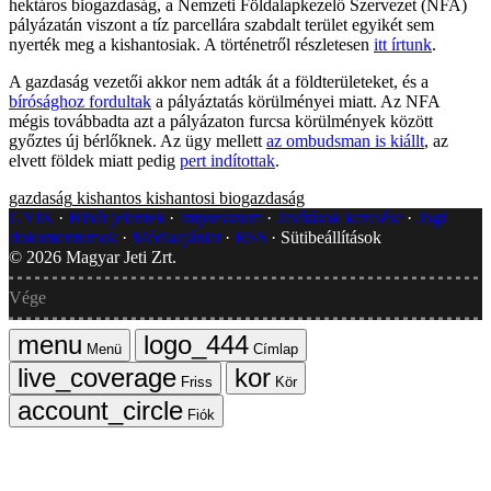
hektáros biogazdaság, a Nemzeti Földalapkezelő Szervezet (NFA)
pályázatán viszont a tíz parcellára szabdalt terület egyikét sem
nyerték meg a kishantosiak. A történetről részletesen
itt írtunk
.
A gazdaság vezetői akkor nem adták át a földterületeket, és a
bírósághoz fordultak
a pályáztatás körülményei miatt. Az NFA
mégis továbbadta azt a pályázaton furcsa körülmények között
győztes új bérlőknek. Az ügy mellett
az ombudsman is kiállt
, az
elvett földek miatt pedig
pert indítottak
.
gazdaság
kishantos
kishantosi biogazdaság
GYIK
Hibát jelentek
Impresszum
Javítások kezelése
Jogi
dokumentumok
Médiaajánlat
RSS
Sütibeállítások
©
2026
Magyar Jeti Zrt.
Vége
Menü
Címlap
Friss
Kör
Fiók