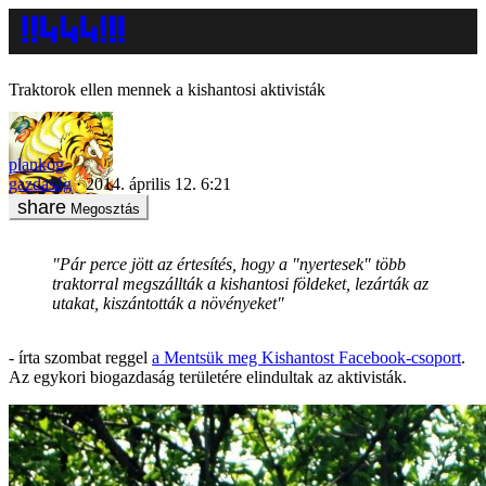
Traktorok ellen mennek a kishantosi aktivisták
plankog
gazdaság
2014. április 12. 6:21
Megosztás
"Pár perce jött az értesítés, hogy a "nyertesek" több
traktorral megszállták a kishantosi földeket, lezárták az
utakat, kiszántották a növényeket"
- írta szombat reggel
a Mentsük meg Kishantost Facebook-csoport
.
Az egykori biogazdaság területére elindultak az aktivisták.