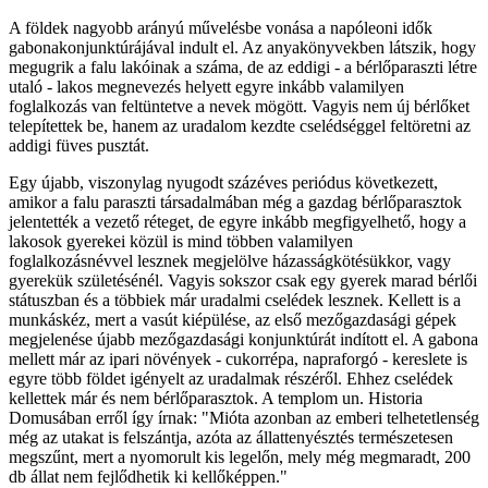
A földek nagyobb arányú művelésbe vonása a napóleoni idők
gabonakonjunktúrájával indult el. Az anyakönyvekben látszik, hogy
megugrik a falu lakóinak a száma, de az eddigi - a bérlőparaszti létre
utaló - lakos megnevezés helyett egyre inkább valamilyen
foglalkozás van feltüntetve a nevek mögött. Vagyis nem új bérlőket
telepítettek be, hanem az uradalom kezdte cselédséggel feltöretni az
addigi füves pusztát.
Egy újabb, viszonylag nyugodt százéves periódus következett,
amikor a falu paraszti társadalmában még a gazdag bérlőparasztok
jelentették a vezető réteget, de egyre inkább megfigyelhető, hogy a
lakosok gyerekei közül is mind többen valamilyen
foglalkozásnévvel lesznek megjelölve házasságkötésükkor, vagy
gyerekük születésénél. Vagyis sokszor csak egy gyerek marad bérlői
státuszban és a többiek már uradalmi cselédek lesznek. Kellett is a
munkáskéz, mert a vasút kiépülése, az első mezőgazdasági gépek
megjelenése újabb mezőgazdasági konjunktúrát indított el. A gabona
mellett már az ipari növények - cukorrépa, napraforgó - kereslete is
egyre több földet igényelt az uradalmak részéről. Ehhez cselédek
kellettek már és nem bérlőparasztok. A templom un. Historia
Domusában erről így írnak: "Mióta azonban az emberi telhetetlenség
még az utakat is felszántja, azóta az állattenyésztés természetesen
megszűnt, mert a nyomorult kis legelőn, mely még megmaradt, 200
db állat nem fejlődhetik ki kellőképpen."