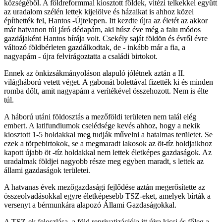
községéből. A földreformmal kiosztott földek, vitézi telkekkel együtt
az uradalom szélén lettek kijelölve és házaikat is ahhoz közel
építhették fel, Hantos -Újtelepen. Itt kezdte újra az életét az akkor
már hatvanon túl járó dédapám, aki húsz éve még a falu módos
gazdájaként Hantos bírája volt. Csekély saját földön és évről évre
változó földbérleten gazdálkodtak, de - inkább már a fia, a
nagyapám - újra felvirágoztatta a családi birtokot.
Ennek az önkizsákmányoláson alapuló jólétnek aztán a II.
világháború vetett véget. A gabonát bolettával fizették ki és minden
romba dőlt, amit nagyapám a verítékével összehozott. Nem is élte
túl.
A háború utáni földosztás a mezőföldi területen nem talál elég
embert. A latifundiumok cselédsége kevés ahhoz, hogy a nekik
kiosztott 1-5 holdakkal meg tudják művelni a hatalmas területet. Se
ezek a törpebirtokok, se a megmaradt lakosok az öt-tíz holdjaikhoz
kapott újabb öt -tíz holdakkal nem lettek életképes gazdaságok. Az
uradalmak földjei nagyobb része meg egyben maradt, s lettek az
állami gazdaságok területei.
A hatvanas évek mezőgazdasági fejlődése aztán megerősítette az
összeolvadásokkal egyre életképesebb TSZ-eket, amelyek bírták a
versenyt a bérmunkára alapozó Állami Gazdaságokkal.
A TSZ-ek feloszlása, a föld reprivatizációja itt újra kicsi és főleg a