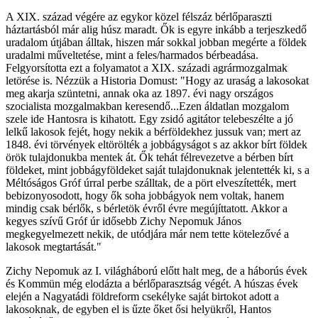
A XIX. század végére az egykor közel félszáz bérlőparaszti
háztartásból már alig húsz maradt. Ők is egyre inkább a terjeszkedő
uradalom útjában álltak, hiszen már sokkal jobban megérte a földek
uradalmi műveltetése, mint a feles/harmados bérbeadása.
Felgyorsította ezt a folyamatot a XIX. századi agrármozgalmak
letörése is. Nézzük a Historia Domust: "Hogy az uraság a lakosokat
meg akarja szüntetni, annak oka az 1897. évi nagy országos
szocialista mozgalmakban keresendő...Ezen áldatlan mozgalom
szele ide Hantosra is kihatott. Egy zsidó agitátor telebeszélte a jó
lelkű lakosok fejét, hogy nekik a bérföldekhez jussuk van; mert az
1848. évi törvények eltörölték a jobbágyságot s az akkor bírt földek
örök tulajdonukba mentek át. Ők tehát félrevezetve a bérben bírt
földeket, mint jobbágyföldeket saját tulajdonuknak jelentették ki, s a
Méltóságos Gróf úrral perbe szálltak, de a pört elveszítették, mert
bebizonyosodott, hogy ők soha jobbágyok nem voltak, hanem
mindig csak bérlők, s bérletök évről évre megújíttatott. Akkor a
kegyes szívű Gróf úr idősebb Zichy Nepomuk János
megkegyelmezett nekik, de utódjára már nem tette kötelezővé a
lakosok megtartását."
Zichy Nepomuk az I. világháború előtt halt meg, de a háborús évek
és Kommün még elodázta a bérlőparasztság végét. A húszas évek
elején a Nagyatádi földreform csekélyke saját birtokot adott a
lakosoknak, de egyben el is űzte őket ősi helyükről, Hantos