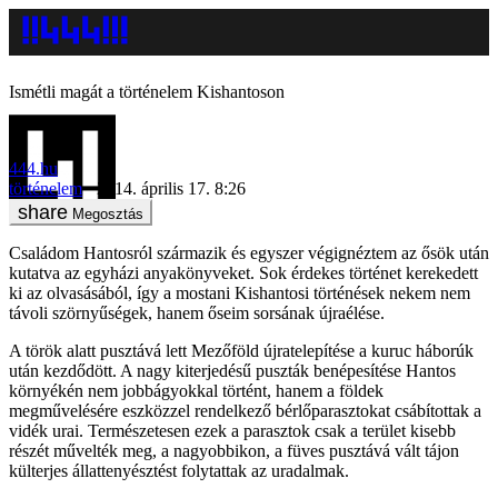
Ismétli magát a történelem Kishantoson
444.hu
történelem
2014. április 17. 8:26
Megosztás
Családom Hantosról származik és egyszer végignéztem az ősök után
kutatva az egyházi anyakönyveket. Sok érdekes történet kerekedett
ki az olvasásából, így a mostani Kishantosi történések nekem nem
távoli szörnyűségek, hanem őseim sorsának újraélése.
A török alatt pusztává lett Mezőföld újratelepítése a kuruc háborúk
után kezdődött. A nagy kiterjedésű puszták benépesítése Hantos
környékén nem jobbágyokkal történt, hanem a földek
megművelésére eszközzel rendelkező bérlőparasztokat csábítottak a
vidék urai. Természetesen ezek a parasztok csak a terület kisebb
részét művelték meg, a nagyobbikon, a füves pusztává vált tájon
külterjes állattenyésztést folytattak az uradalmak.