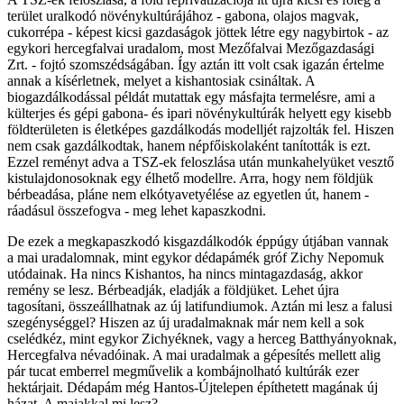
terület uralkodó növénykultúrájához - gabona, olajos magvak,
cukorrépa - képest kicsi gazdaságok jöttek létre egy nagybirtok - az
egykori hercegfalvai uradalom, most Mezőfalvai Mezőgazdasági
Zrt. - fojtó szomszédságában. Így aztán itt volt csak igazán értelme
annak a kísérletnek, melyet a kishantosiak csináltak. A
biogazdálkodással példát mutattak egy másfajta termelésre, ami a
külterjes és gépi gabona- és ipari növénykultúrák helyett egy kisebb
földterületen is életképes gazdálkodás modelljét rajzolták fel. Hiszen
nem csak gazdálkodtak, hanem népfőiskolaként tanították is ezt.
Ezzel reményt adva a TSZ-ek feloszlása után munkahelyüket vesztő
kistulajdonosoknak egy élhető modellre. Arra, hogy nem földjük
bérbeadása, pláne nem elkótyavetyélése az egyetlen út, hanem -
ráadásul összefogva - meg lehet kapaszkodni.
De ezek a megkapaszkodó kisgazdálkodók éppúgy útjában vannak
a mai uradalomnak, mint egykor dédapámék gróf Zichy Nepomuk
utódainak. Ha nincs Kishantos, ha nincs mintagazdaság, akkor
remény se lesz. Bérbeadják, eladják a földjüket. Lehet újra
tagosítani, összeállhatnak az új latifundiumok. Aztán mi lesz a falusi
szegénységgel? Hiszen az új uradalmaknak már nem kell a sok
cselédkéz, mint egykor Zichyéknek, vagy a herceg Batthyányoknak,
Hercegfalva névadóinak. A mai uradalmak a gépesítés mellett alig
pár tucat emberrel megművelik a kombájnolható kultúrák ezer
hektárjait. Dédapám még Hantos-Újtelepen építhetett magának új
házat. A maiakkal mi lesz?