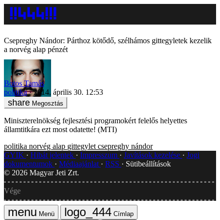
Csepreghy Nándor: Párthoz kötődő, szélhámos gittegyletek kezelik
a norvég alap pénzét
Botos Tamás
politika
2014. április 30. 12:53
Megosztás
Miniszterelnökség fejlesztési programokért felelős helyettes
államtitkára ezt most odatette! (MTI)
politika
norvég alap
gittegylet
csepreghy nándor
GYIK
Hibát jelentek
Impresszum
Javítások kezelése
Jogi
dokumentumok
Médiaajánlat
RSS
Sütibeállítások
©
2026
Magyar Jeti Zrt.
Vége
Menü
Címlap