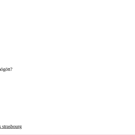
mögött?
s
strasbourg