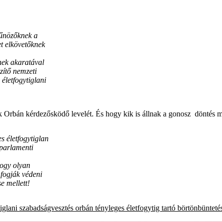
bűnözőknek a
t elkövetőknek
nek akaratával
zítő nemzeti
életfogytiglani
k Orbán kérdezősködő levelét. És hogy kik is állnak a gonosz döntés 
 életfogytiglan
 parlamenti
ogy olyan
 fogják védeni
e mellett!
tiglani szabadságvesztés
orbán
tényleges életfogytig tartó börtönbünteté