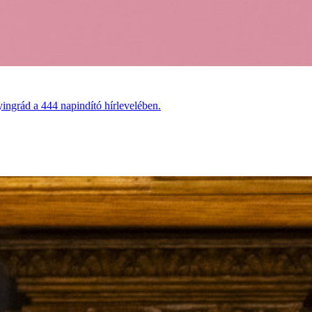
ingrád a 444 napindító hírlevelében.