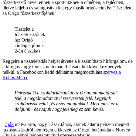
főszerkesztő neve, ennek a sportcikknek a címében, a fejlécben,
illetve lejjebb és sálingosítva lett egy másik origós cím is: "Tiszteletet
az Origo főszerkesztőjének".
Tisztelet a
főszerkesztőnek
(az Origó
címlapja június
2-án éjszaka)
Reggelre a tiszteletadás helyét átvette a kiszámítható hírforgalom, de
a kirúgás - úgy tűnik - nem marad társadalmi következmények
nélkül, a Facebookon kedd délutánra megmozdulást
szervez a
Kettős Mérce
.
Fejezzük ki a szolidaritásunkat az Origo munkatársai
felé, a megtámadott civil szervezetek felé. Legyünk
szolidárisak velük, és ezzel magunkkal. Mert most ez a
dolgunk - és tudjuk hogy jelenleg ez sem kevés.
-
írják
utalva arra, hogy Lázár János, akinek állami pénzen megtett
luxusutazásairól nemrégen cikkezett az Origó, betámadta a Norvég
Civil Alapból támogatott civil szervezeteket is.