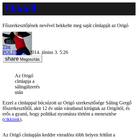
Főszerkesztőjének nevével hekkelte meg saját címlapját az Origó
Tbg
POLITIKA
2014. június 3. 5:26
Megosztás
Az Origó
címlapja a
sálingilizerés
után
Ezzel a címlappal búcsúzott az Origó szerkesztősége Sáling Gergő
főszerkesztőtől, akit 12 év után váratlanul kirúgtak az Origótól, és
erős a gyanú, hogy politikai nyomásra történt a menesztése
(
cikkünk
).
Az Origó címlapján keddre virradóra több helyen feltűnt a