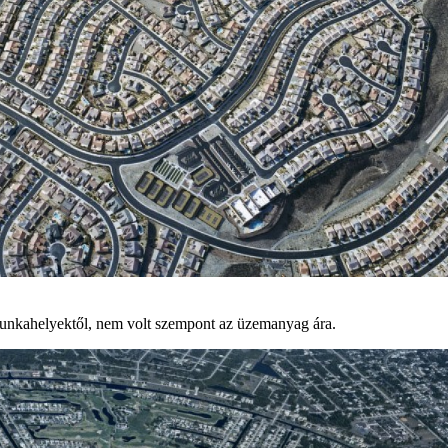
nkahelyektől, nem volt szempont az üzemanyag ára.