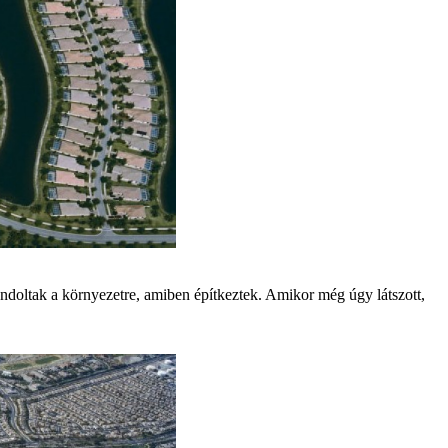
ndoltak a környezetre, amiben építkeztek. Amikor még úgy látszott,