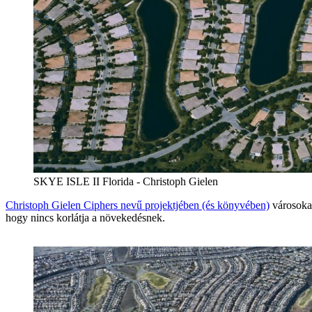
SKYE ISLE II Florida - Christoph Gielen
Christoph Gielen Ciphers nevű projektjében (és könyvében)
városokat
hogy nincs korlátja a növekedésnek.