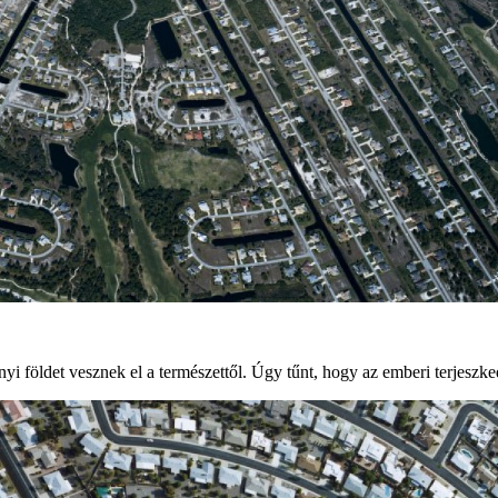
yi földet vesznek el a természettől. Úgy tűnt, hogy az emberi terjeszke