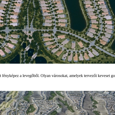
 fényképez a levegőből. Olyan városokat, amelyek tervezői keveset go