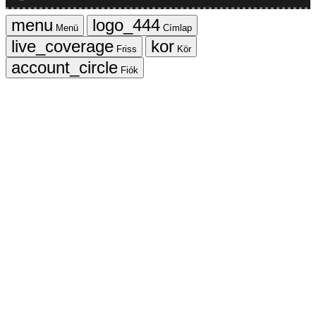
Menü
Címlap
Friss
Kör
Fiók