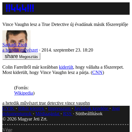
Vince Vaughn lesz a True Detective új évadának másik főszereplője
Sarkadi Zsolt
a hetedik művészet
2014. szeptember 23. 18:20
Megosztás
Colin Farrellről már korábban
kiderült
, hogy vállalta a főszerepet.
Most kiderült, hogy Vince Vaughn lesz a párja. (
CNN
)
(Forrás:
Wikipedia
)
a hetedik művészet
true detective
vince vaughn
GYIK
Hibát jelentek
Impresszum
Javítások kezelése
Jogi
dokumentumok
Médiaajánlat
RSS
Sütibeállítások
©
2026
Magyar Jeti Zrt.
Vége