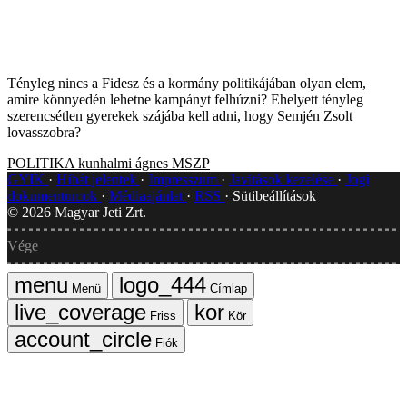
Tényleg nincs a Fidesz és a kormány politikájában olyan elem,
amire könnyedén lehetne kampányt felhúzni? Ehelyett tényleg
szerencsétlen gyerekek szájába kell adni, hogy Semjén Zsolt
lovasszobra?
POLITIKA
kunhalmi ágnes
MSZP
GYIK
Hibát jelentek
Impresszum
Javítások kezelése
Jogi
dokumentumok
Médiaajánlat
RSS
Sütibeállítások
©
2026
Magyar Jeti Zrt.
Vége
Menü
Címlap
Friss
Kör
Fiók