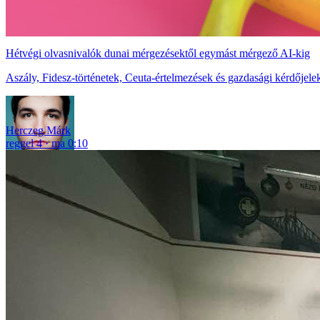
Hétvégi olvasnivalók dunai mérgezésektől egymást mérgező AI-kig
Aszály, Fidesz-történetek, Ceuta-értelmezések és gazdasági kérdőjelek
Herczeg Márk
reggel 4
ma 0:10