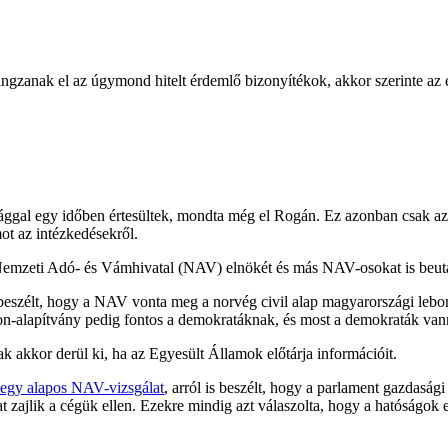
ngzanak el az úgymond hitelt érdemlő bizonyítékok, akkor szerinte az e
sággal egy időben értesültek, mondta még el Rogán. Ez azonban csak az
ot az intézkedésekről.
 Nemzeti Adó- és Vámhivatal (NAV) elnökét és más NAV-osokat is beutaz
 beszélt, hogy a NAV vonta meg a norvég civil alap magyarországi leb
nton-alapítvány pedig fontos a demokratáknak, és most a demokraták v
k akkor derül ki, ha az Egyesült Államok előtárja információit.
 egy alapos NAV-vizsgálat
, arról is beszélt, hogy a parlament gazdaság
 zajlik a cégük ellen. Ezekre mindig azt válaszolta, hogy a hatóságok el