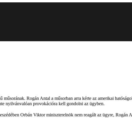
 műsorának. Rogán Antal a műsorban arra kérte az amerikai hatóságok
nte nyilvánvalóan provokációra kell gondolni az ügyben.
beszédében Orbán Viktor miniszterelnök nem reagált az ügyre, Rogán An