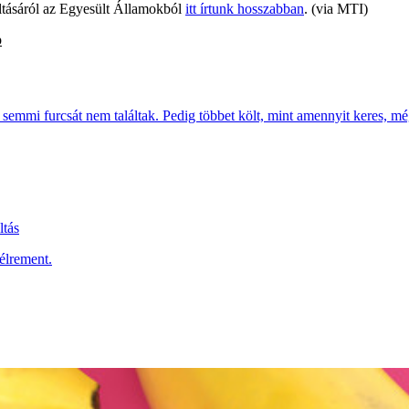
iltásáról az Egyesült Államokból
itt írtunk hosszabban
. (via MTI)
p
s semmi furcsát nem találtak. Pedig többet költ, mint amennyit keres, még
ltás
félrement.