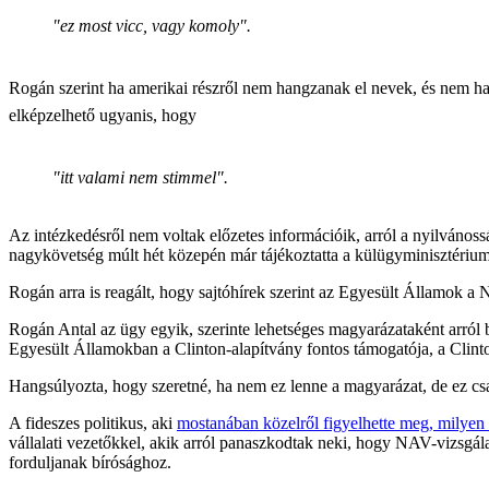
"ez most vicc, vagy komoly".
Rogán szerint ha amerikai részről nem hangzanak el nevek, és nem ha
elképzelhető ugyanis, hogy
"itt valami nem stimmel".
Az intézkedésről nem voltak előzetes információik, arról a nyilvános
nagykövetség múlt hét közepén már tájékoztatta a külügyminisztérium
Rogán arra is reagált, hogy sajtóhírek szerint az Egyesült Államok a
Rogán Antal az ügy egyik, szerinte lehetséges magyarázataként arról
Egyesült Államokban a Clinton-alapítvány fontos támogatója, a Cli
Hangsúlyozta, hogy szeretné, ha nem ez lenne a magyarázat, de ez csa
A fideszes politikus, aki
mostanában közelről figyelhette meg, milyen
vállalati vezetőkkel, akik arról panaszkodtak neki, hogy NAV-vizsgálat
forduljanak bírósághoz.