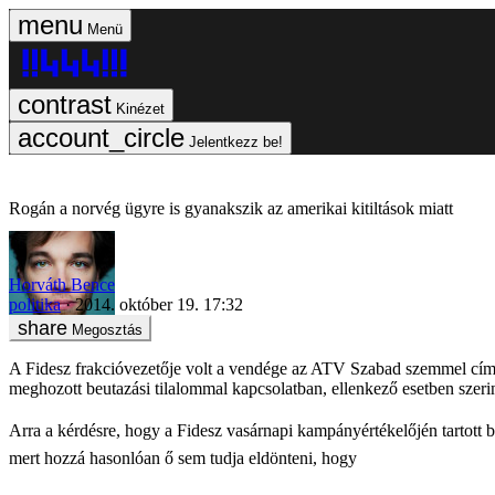
Menü
Kinézet
Jelentkezz be!
Rogán a norvég ügyre is gyanakszik az amerikai kitiltások miatt
Horváth Bence
politika
2014. október 19. 17:32
Megosztás
A Fidesz frakcióvezetője volt a vendége az ATV Szabad szemmel című
meghozott beutazási tilalommal kapcsolatban, ellenkező esetben szeri
Arra a kérdésre, hogy a Fidesz vasárnapi kampányértékelőjén tartott 
mert hozzá hasonlóan ő sem tudja eldönteni, hogy