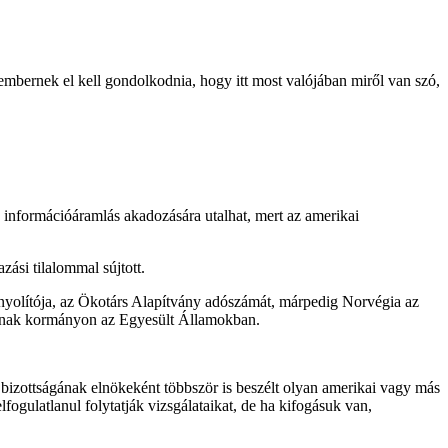
mbernek el kell gondolkodnia, hogy itt most valójában miről van szó,
 információáramlás akadozására utalhat, mert az amerikai
ási tilalommal sújtott.
onyolítója, az Ökotárs Alapítvány adószámát, márpedig Norvégia az
annak kormányon az Egyesült Államokban.
i bizottságának elnökeként többször is beszélt olyan amerikai vagy más
fogulatlanul folytatják vizsgálataikat, de ha kifogásuk van,