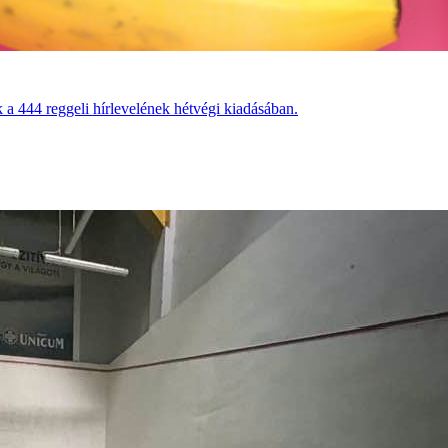
 a 444 reggeli hírlevelének hétvégi kiadásában.