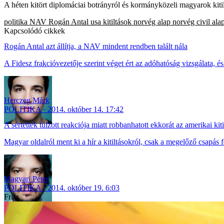
A héten kitört diplomáciai botrányról és kormányközeli magyarok kit
politika
NAV
Rogán Antal
usa kitiltások
norvég alap
norvég civil ala
Kapcsolódó cikkek
Rogán Antal azt állítja, a NAV mindent rendben talált nála
A Fidesz frakcióvezetője szerint véget ért az adóhatóság vizsgálata, é
Herczeg Márk
POLITIKA
2014. október 14. 17:42
A sértettek túlzott reakciója miatt robbanhatott ekkorát az amerikai kiti
Magyar oldalról ment ki a hír a kitiltásokról, csak a megelőző csapás 
Magyari Péter
POLITIKA
2014. október 19. 6:03
Friss