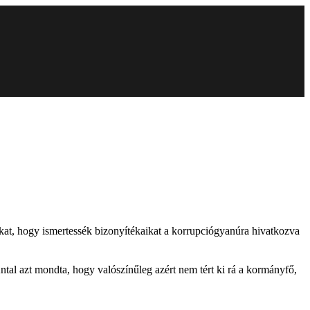
at, hogy ismertessék bizonyítékaikat a korrupciógyanúra hivatkozva
tal azt mondta, hogy valószínűleg azért nem tért ki rá a kormányfő,