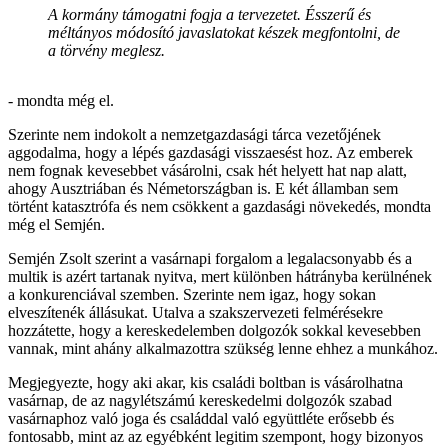
A kormány támogatni fogja a tervezetet. Ésszerű és
méltányos módosító javaslatokat készek megfontolni, de
a törvény meglesz.
- mondta még el.
Szerinte nem indokolt a nemzetgazdasági tárca vezetőjének
aggodalma, hogy a lépés gazdasági visszaesést hoz. Az emberek
nem fognak kevesebbet vásárolni, csak hét helyett hat nap alatt,
ahogy Ausztriában és Németországban is. E két államban sem
történt katasztrófa és nem csökkent a gazdasági növekedés, mondta
még el Semjén.
Semjén Zsolt szerint a vasárnapi forgalom a legalacsonyabb és a
multik is azért tartanak nyitva, mert különben hátrányba kerülnének
a konkurenciával szemben. Szerinte nem igaz, hogy sokan
elveszítenék állásukat. Utalva a szakszervezeti felmérésekre
hozzátette, hogy a kereskedelemben dolgozók sokkal kevesebben
vannak, mint ahány alkalmazottra szükség lenne ehhez a munkához.
Megjegyezte, hogy aki akar, kis családi boltban is vásárolhatna
vasárnap, de az nagylétszámú kereskedelmi dolgozók szabad
vasárnaphoz való joga és családdal való együttléte erősebb és
fontosabb, mint az az egyébként legitim szempont, hogy bizonyos