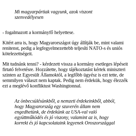
Mi magyarpártiak vagyunk, azok viszont
szenvedélyesen
- fogalmazott a kormányfő helyettese.
Kitért arra is, hogy Magyarországot úgy állítják be, mint valami
renitenst, pedig a legfegyelmezettebb teljesíti NATO-s és uniós
kötelezettségeit.
Mit tudnánk tenni? - kérdezett vissza a kormány esetleges lépéseit
firtató felvetésre. Hozzátette, hogy tájékoztatást kértek miniszteri
szinten az Egyesült Államoktól, a legfőbb ügyész is ezt tette, de
semmilyen választ nem kaptak. Pedig nem érdekük, hogy élezzék
ezt a meglévő konfliktust Washingtonnal.
Az önbecsülésünkből, a nemzeti érdekeinkből, abból,
hogy Magyarország egy szuverén állam nem
engedhetünk, de érdekünk az USA-val való
együttműködés és jó viszony, valamint az is, hogy
korrekt és jó kapcsolataink legyenek Oroszországgal