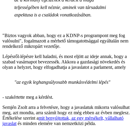
teljességében kell néznie, aminek van társadalmi
aspektusa is a családok vonatkozásában.
"Biztos vagyok abban, hogy ez a KDNP-s programpont meg fog
valósulni", fogalmazott a mérhető támogatottsággal egyáltalán nem
rendelkező mikropárt vezetője.
Lépésről-lépésre kell haladni, és most eljött az ideje annak, hogy a
szabad vasárnapot bevezessék. Akkora a gazdasági növekedés és
olyan a helyzet, hogy elfogadhatja a javaslatot a parlament, amely
"az egyik leghangsúlyosabb munkásvédelmi lépés"
- szakértette meg a kérdést.
Semjén Zsolt arra a felvetésre, hogy a javaslatuk mikorra valósulhat
meg, azt mondta, arra számít hogy ez még ebben az évben meglesz.
Értékelése szerint a
mit benyújtottak, az egy mérsékelt, vállalható
javaslat
és minden elemére van nemzetközi példa.