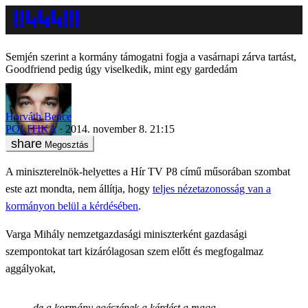
Semjén szerint a kormány támogatni fogja a vasárnapi zárva tartást,
Goodfriend pedig úgy viselkedik, mint egy gardedám
Horváth Bence
POLITIKA
2014. november 8. 21:15
Megosztás
A miniszterelnök-helyettes a
Hír TV P8 című műsorában szombat
este azt mondta, nem állítja, hogy
teljes nézetazonosság van a
kormányon belül a kérdésében
.
Varga Mihály nemzetgazdasági miniszterként gazdasági
szempontokat tart kizárólagosan szem előtt és megfogalmaz
aggályokat,
de a kormány egészének a kérdést a maga