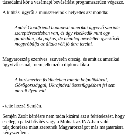
társadalmi kör a vasárnapi bevásárlást programszerűen végezze.
A kitiltási ügyről a miniszterelnök-helyettes azt mondta:
André Goodfriend budapesti amerikai ügyvivő szerinte
szereptévesztésben van, és úgy viselkedik mint egy
gardedám, aki pajkos, de némileg neveletlen gyerkőcét
megpróbálja az általa vélt jó útra terelni.
Magyarország ezeréves, szuverén ország, és amit az amerikai
ügyvivő csinál, nem jellemző a diplomatákra
A közismerten feddhetetlen román belpolitikával,
Görögországgal, Ukrajnával összefüggésben fel sem
merült ilyen vád
- tette hozzá Semjén.
Semjén Zsolt kérdésre nem tudta kizárni azt a feltételezést, hogy
esetleg a paksi bővítés vagy a Molnak az INA-ban való
tulajdonrésze miatt szeretnék Magyarországot más magatartásra
kényszeríteni.