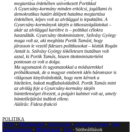
megtartása érdekében szövetkezett Portikkal
A Gyurcsány-kormány minden erkölcsi, jogállami és
demokratikus határt átlépett hatalma megtartása
érdekében, képes volt az alvilággal is lepaktálni. A
Gyurcsány-kormányok idején a titkosszolgálatokat –
akár az alvilággal karöltve is – politikai célokra
használták. Gyurcsány titokminisztere, Szilvásy György
maga volt az, aki megbízta Portik Tamást, hogy
járasson le vezető fideszes politikusokat – köztük Rogán
Antalt is. Szilvásy György tökéletesen tisztában volt
azzal, ki Portik Tamás, hiszen titokminiszterként
pontosan ez volt a dolga.
Ma ugyanazok és ugyanazokkal a módszerekkel
próbálkoznak, de a magyar emberek idén háromszor is
világosan kinyilvánították, hogy nem kérnek a
hiteltelen, bukott maffiabaloldalból. Portik Tamás mint
az alvilág feje a Gyurcsány-kormány idején
büntetlenséget élvezett, a polgári kabinet volt az, amely
büntetőeljárást indított ellene.
Aláírás: Fidesz-frakció
POLITIKA
GYIK
Hibát jelentek
Impresszum
Javítások kezelése
Jogi
dokumentumok
Médiaajánlat
RSS
Sütibeállítások