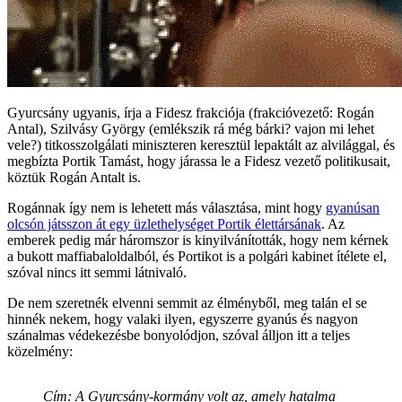
Gyurcsány ugyanis, írja a Fidesz frakciója (frakcióvezető: Rogán
Antal), Szilvásy György (emlékszik rá még bárki? vajon mi lehet
vele?) titkosszolgálati miniszteren keresztül lepaktált az alvilággal, és
megbízta Portik Tamást, hogy járassa le a Fidesz vezető politikusait,
köztük Rogán Antalt is.
Rogánnak így nem is lehetett más választása, mint hogy
gyanúsan
olcsón játsszon át egy üzlethelységet Portik élettársának
. Az
emberek pedig már háromszor is kinyilvánították, hogy nem kérnek
a bukott maffiabaloldalból, és Portikot is a polgári kabinet ítélete el,
szóval nincs itt semmi látnivaló.
De nem szeretnék elvenni semmit az élményből, meg talán el se
hinnék nekem, hogy valaki ilyen, egyszerre gyanús és nagyon
szánalmas védekezésbe bonyolódjon, szóval álljon itt a teljes
közelmény:
Cím: A Gyurcsány-kormány volt az, amely hatalma