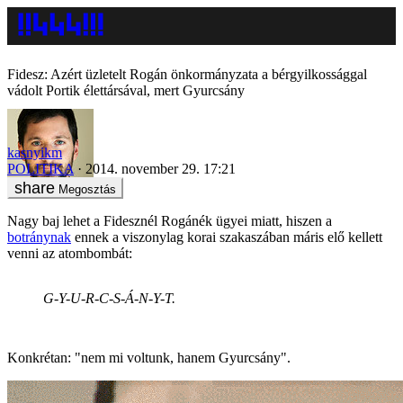
Fidesz: Azért üzletelt Rogán önkormányzata a bérgyilkossággal
vádolt Portik élettársával, mert Gyurcsány
kasnyikm
POLITIKA
2014. november 29. 17:21
Megosztás
Nagy baj lehet a Fidesznél Rogánék ügyei miatt, hiszen a
botránynak
ennek a viszonylag korai szakaszában máris elő kellett
venni az atombombát:
G-Y-U-R-C-S-Á-N-Y-T.
Konkrétan: "nem mi voltunk, hanem Gyurcsány".