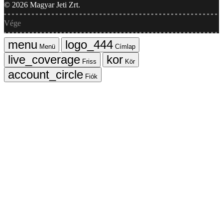
©
2026
Magyar Jeti Zrt.
Vége
Menü
Címlap
Friss
Kör
Fiók