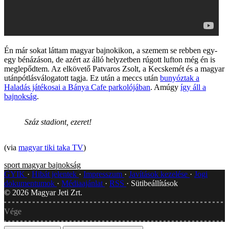
Én már sokat láttam magyar bajnokikon, a szemem se rebben egy-
egy bénázáson, de azért az álló helyzetben rúgott lufton még én is
meglepődtem. Az elkövető Patvaros Zsolt, a Kecskemét és a magyar
utánpótlásválogatott tagja. Ez után a meccs után
bunyóztak a
Haladás játékosai a Bánya Cafe parkolójában
. Amúgy
így áll a
bajnokság
.
Száz stadiont, ezeret!
(via
magyar tiki taka TV
)
sport
magyar bajnokság
GYIK
Hibát jelentek
Impresszum
Javítások kezelése
Jogi
dokumentumok
Médiaajánlat
RSS
Sütibeállítások
©
2026
Magyar Jeti Zrt.
Vége