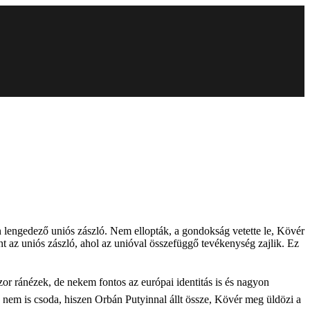
n lengedező uniós zászló. Nem ellopták, a gondokság vetette le, Kövér
nt az uniós zászló, ahol az unióval összefüggő tevékenység zajlik. Ez
r ránézek, de nekem fontos az európai identitás is és nagyon
, nem is csoda, hiszen Orbán Putyinnal állt össze, Kövér meg üldözi a