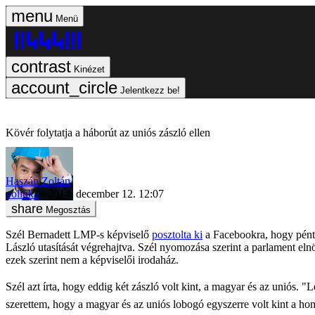
Menü
Kinézet
Jelentkezz be!
Kövér folytatja a háborút az uniós zászló ellen
Haszán Zoltán
politika
2014. december 12. 12:07
Megosztás
Szél Bernadett LMP-s képviselő
posztolta ki
a Facebookra, hogy péntek
László utasítását végrehajtva. Szél nyomozása szerint a parlament eln
ezek szerint nem a képviselői irodaház.
Szél azt írta, hogy eddig két zászló volt kint, a magyar és az uniós. "
L
szerettem, hogy a magyar és az uniós lobogó egyszerre volt kint a hom