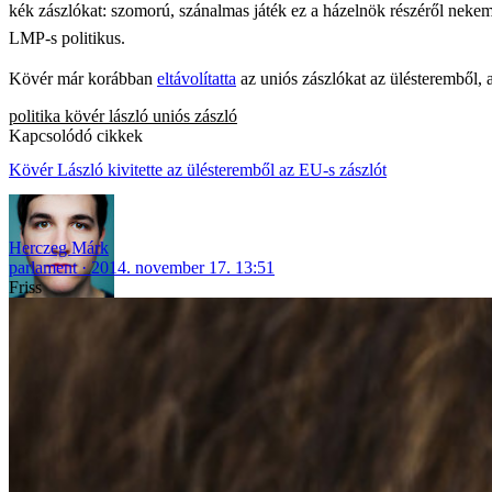
kék zászlókat: szomorú, szánalmas játék ez a házelnök részéről nekem
LMP-s politikus.
Kövér már korábban
eltávolítatta
az uniós zászlókat az ülésteremből, 
politika
kövér lászló
uniós zászló
Kapcsolódó cikkek
Kövér László kivitette az ülésteremből az EU-s zászlót
Herczeg Márk
parlament
2014. november 17. 13:51
Friss