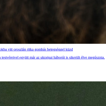
kba vitt oroszlán ritka gombás betegséggel küzd
testvéreivel együtt már az ukrajnai háborút is sikerült élve megúsznia.