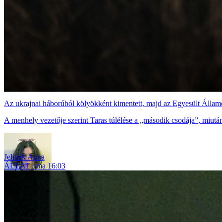
Az ukrajnai háborúból kölyökként kimentett, majd az Egyesült Államo
A menhely vezetője szerint Taras túlélése a „második csodája”, miután 
Jelinek Anna
ÁLLAT
ma 16:03