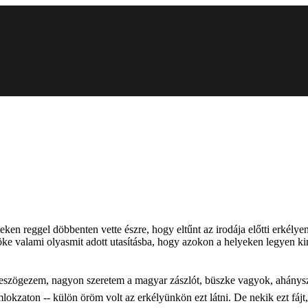
en reggel döbbenten vette észre, hogy eltűnt az irodája előtti erkélye
öke valami olyasmit adott utasításba, hogy azokon a helyeken legyen ki
eszögezem, nagyon szeretem a magyar zászlót, büszke vagyok, ahányszo
lokzaton -- külön öröm volt az erkélyünkön ezt látni. De nekik ezt fájt