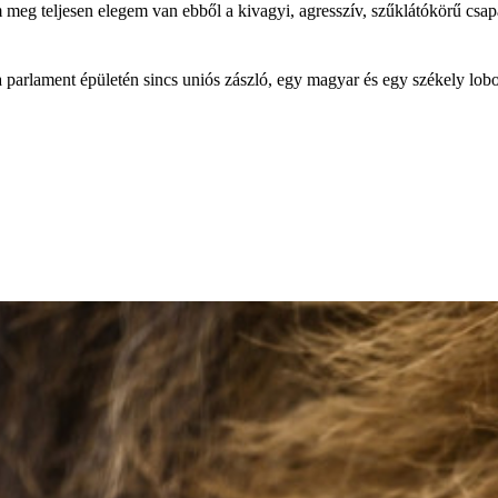
 meg teljesen elegem van ebből a kivagyi, agresszív, szűklátókörű csa
a parlament épületén sincs uniós zászló, egy magyar és egy székely lobo