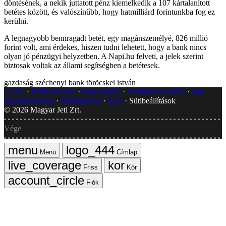
döntésének, a nekik juttatott pénz kiemelkedik a 107 kártalanított
betétes között, és valószínűbb, hogy hatmilliárd forintunkba fog ez
kerülni.
A legnagyobb bennragadt betét, egy magánszemélyé, 826 millió
forint volt, ami érdekes, hiszen tudni lehetett, hogy a bank nincs
olyan jó pénzügyi helyzetben. A Napi.hu felveti, a jelek szerint
biztosak voltak az állami segítségben a betétesek.
gazdaság
széchenyi bank
töröcskei istván
GYIK
Hibát jelentek
Impresszum
Javítások kezelése
Jogi
dokumentumok
Médiaajánlat
RSS
Sütibeállítások
©
2026
Magyar Jeti Zrt.
Vége
Menü
Címlap
Friss
Kör
Fiók