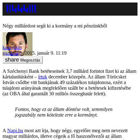
Négy milliárdost segít ki a kormány a mi pénzünkből
kasnyikm
gazdaság
2015. január 9. 11:19
Megosztás
A Széchenyi Bank betéteseinek 3,7 milliárd forintot fizet ki az állam
kártalanításként –
írtuk
december közepén. Az állam Töröcskei
István csődbe vitt bankjának 49 százalékos tulajdonosa, ezért a
tulajdoni arányának megfelelően szállt be a betétesek kifizetésébe
(az OBA által garantált 30 milliós összeghatár felett).
Fontos, hogy ez az állam döntése volt, semmilyen
jogszabály nem kötelezte erre a kormányt.
A
Napi.hu
most azt írja, hogy négy, egyelőre meg nem nevezett
magyar milliárdos, illetve cégeik a fő haszonélvezői az állam