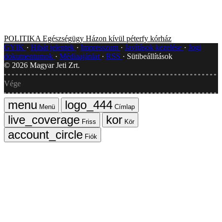
POLITIKA
Egészségügy
Házon kívül
péterfy kórház
GYIK
Hibát jelentek
Impresszum
Javítások kezelése
Jogi
dokumentumok
Médiaajánlat
RSS
Sütibeállítások
©
2026
Magyar Jeti Zrt.
Vége
Menü
Címlap
Friss
Kör
Fiók