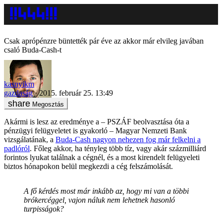
Csak aprópénzre büntették pár éve az akkor már elvileg javában
csaló Buda-Cash-t
kasnyikm
gazdaság
2015. február 25. 13:49
Megosztás
Akármi is lesz az eredménye a – PSZÁF beolvasztása óta a
pénzügyi felügyeletet is gyakorló – Magyar Nemzeti Bank
vizsgálatának, a
Buda-Cash nagyon nehezen fog már felkelni a
padlóról
. Főleg akkor, ha tényleg több tíz, vagy akár százmilliárd
forintos lyukat találnak a cégnél, és a most kirendelt felügyeleti
biztos hónapokon belül megkezdi a cég felszámolását.
A fő kérdés most már inkább az, hogy mi van a többi
brókercéggel, vajon náluk nem lehetnek hasonló
turpisságok?