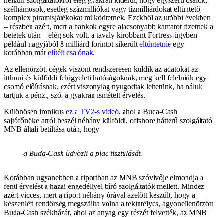
nélküli szolgáltatókról elég gyakran kiderül, hogy egyszerű csalók,
szélhámosok, esetleg százmilliókat vagy tízmilliárdokat eltüntető,
komplex piramisjátékokat működtetnek. Ezekből az utóbbi években
– részben azért, mert a bankok egyre alacsonyabb kamatot fizetnek a
betétek után – elég sok volt, a tavaly kirobbant Fortress-ügyben
például nagyjából 8 milliárd forintot sikerült
eltüntetnie
egy
korábban már
elítélt csalónak
.
Az ellenőrzött cégek viszont rendszeresen küldik az adatokat az
itthoni és külföldi felügyeleti hatóságoknak, meg kell felelniük egy
csomó előírásnak, ezért viszonylag nyugodtak lehetünk, ha náluk
tartjuk a pénzt, szól a gyakran ismételt érvelés.
Különösen ironikus
ez a TV2-s videó
, ahol a Buda-Cash
sajtófőnöke arról beszél néhány külföldi, offshore hátterű szolgáltató
MNB általi betiltása után, hogy
a Buda-Cash üdvözli a piac tisztulását.
Korábban ugyanebben a riportban az MNB szóvivője elmondja a
fenti érvelést a hazai engedéllyel bíró szolgáltatók mellett. Mindez
azért vicces, mert a riport néhány órával azelőtt készült, hogy a
készenléti rendőrség megszállta volna a tekintélyes, agyonellenőrzött
Buda-Cash székházát, ahol az anyag egy részét felvették, az MNB