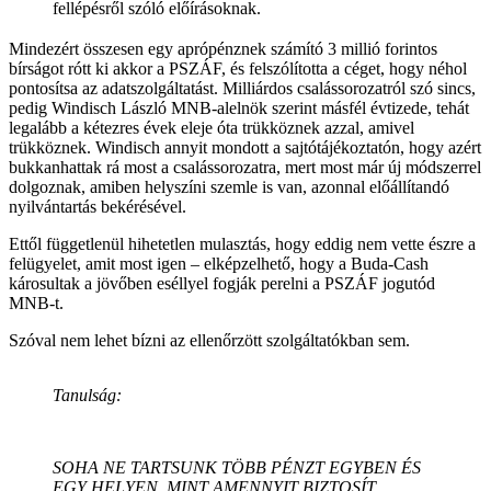
fellépésről szóló előírásoknak.
Mindezért összesen egy aprópénznek számító 3 millió forintos
bírságot rótt ki akkor a PSZÁF, és felszólította a céget, hogy néhol
pontosítsa az adatszolgáltatást. Milliárdos csalássorozatról szó sincs,
pedig Windisch László MNB-alelnök szerint másfél évtizede, tehát
legalább a kétezres évek eleje óta trükköznek azzal, amivel
trükköznek. Windisch annyit mondott a sajtótájékoztatón, hogy azért
bukkanhattak rá most a csalássorozatra, mert most már új módszerrel
dolgoznak, amiben helyszíni szemle is van, azonnal előállítandó
nyilvántartás bekérésével.
Ettől függetlenül hihetetlen mulasztás, hogy eddig nem vette észre a
felügyelet, amit most igen – elképzelhető, hogy a Buda-Cash
károsultak a jövőben eséllyel fogják perelni a PSZÁF jogutód
MNB-t.
Szóval nem lehet bízni az ellenőrzött szolgáltatókban sem.
Tanulság:
SOHA NE TARTSUNK TÖBB PÉNZT EGYBEN ÉS
EGY HELYEN, MINT AMENNYIT BIZTOSÍT