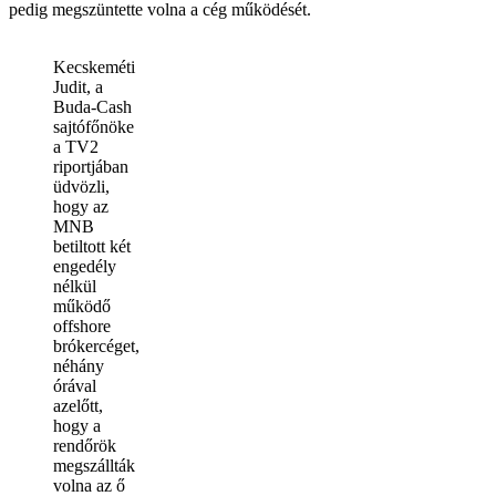
pedig megszüntette volna a cég működését.
Kecskeméti
Judit, a
Buda-Cash
sajtófőnöke
a TV2
riportjában
üdvözli,
hogy az
MNB
betiltott két
engedély
nélkül
működő
offshore
brókercéget,
néhány
órával
azelőtt,
hogy a
rendőrök
megszállták
volna az ő