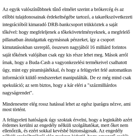
Az egyik valószínűbbnek tűnő elmélet szerint a brókercég és az
előbbi tulajdonosainak érdekeltségébe tartozó, a takarékszövetkezeti
integrációból kimaradó DRB-bankcsoport trükköztek a saját
tőkével: hogy megfeleljenek a tőkekövetelményeknek, a megfelelő
pillanatban átutalgattak egymásnak pénzeket, így a csoport
kimutatásokban szereplő, összesen nagyjából 16 milliárd forintos
saját tőkének valójában csak egy kis része lehet meg. Mások arról
írnak, hogy a Buda-Cash a vagyonkezelési termékeivel csalhatott
úgy, mint egy piramisjátékkal, és hogy a felügyelet felé automatikus
információt küldő rendszereket manipulálták. De ez még mind csak
spekuláció; az sem biztos, hogy a kár eléri a "százmilliárdos
nagyságrendet".
Mindenesetre elég rossz hatással lehet az egész iparágra nézve, ami
most történt.
A felügyeleti hatóságok úgy szoktak érvelni, hogy a leginkább azért
érdemes kerülni az engedély nélküli szolgáltatókat, mert őket nem
ellenőrzik, és ezért sokkal kevésbé biztonságosak. Az engedély