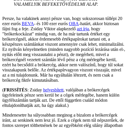
VALAMELYIK BEFEKETŐVÉDELMI ALAP.
Persze, ha valakinek annyi pénze van, hogy sokszorosan túllépi 20
ezer eurós
BEVA
- és 100 ezer eurós
OBA
-határt, akkor biztosan
fájni fog a feje. Zsiday Viktor alapkezelő
azt írja
, hogy
"brókerkockázat" mindig van, de ha már tartunk értéket egy
brókercégnél, akkor érdemesebb értékpapírokat tartani ott, a
készpénzes számlánkat viszont amennyire csak lehet, minimalizálni.
Ez nyilván kényelmetlen (minden nagyobb pozíció lezárása után el-,
nyitás előtt meg visszautalni a pénzt), de megérheti, mivel a
brókercégnél vezetett számlán lévő pénz a cég mérlegébe kerül,
ezért ha becsődöl a brókercég, akkor nem valószínű, hogy túl sokat
visszakapunk belőle. Az értékpapírvagyon viszont visszajár, mivel
az a mi tulajdonunk. Már ha egyáltalán létezett, és nem csak a
brókercég fiktív kimutatásában.
(
FRISSÍTÉS
: Zsiday
helyesbített
, valójában a brókercégek
ügyfeleinek pénze sem kerül be a cégek mérlegébe, hanem külön
ügyfélszámlán tartják azt. De ettől független család módon
eltulajdoníthatják azt, ha úgy alakul.)
Mindenesetre ha súlyosabban meginog a bizalom a brókercégek
iránt, az senkinek nem lesz jó. Ezek a cégek nem túl népszerűek, de
fontos szerepet tölthetnének be az egyébként elég silány állapotban