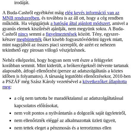
irodáját.
A Buda-Cashről egyébként máig
elég kevés információ van az
MNB rendszerében
, és továbbra is az áll ott, hogy a cég rendben
működik. Ha végigjárjuk
a hatóság által ajánlott módszert
, amivel a
gyanús elemek kiszűrését ajánlják, nem megyünk sokra. A Buda-
Cashről
nincs
semmi a
figyelmeztetések
között. Tény, egyszer-
kétszer
megbüntették
őket kisebb fogyasztóvédelmi ügyek miatt,
mint nagyjából az összes piaci szereplőt, de azért ez nehezen
tekinthető egy pirosan villogó vészjelzésnek.
Nehéz elképzelni, hogy hogyan nem vett észre a felügyelet
korábban semmit. Mint kiderült, a brókercégeknél ötévente tartanak
alaposabb, átfogó ellenőrzést (persze az adatszolgáltatás a köztes
időben is folyamatos). A társaság legutóbbi ellenőrzésekor, 2010-ben
a PSZÁF még Szász Károly vezetésével a
következőket állapította
meg
:
a cég nem tartotta be maradéktalanul az adatszolgáltatással
kapcsolatos előírásokat,
nem volt pontos a nyilvántartás a dolgozók saját ügyleteiről,
nem ellenőrizték eléggé az alkalmazottak üzleti ügyeit,
nem tettek eleget a pénzmosás és a terrorizmus ellen