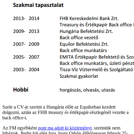
Szele a CV-je szerint a Hungária előtt az Equilorban kezdett
dolgozni, aztán az FHB treasury és értékpapír-részlegénél vezette a
back office-t.
Az FM egyébként
pont ma adott ki közleményt
, szerintük nem
hibáztak. Pedig hát elég fura, hogy Orbán állítólagosan február 25-