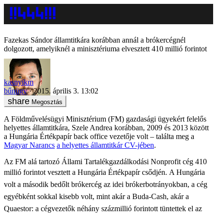
Fazekas Sándor államtitkára korábban annál a brókercégnél
dolgozott, amelyiknél a minisztériuma elvesztett 410 millió forintot
kasnyikm
bűnügy
2015. április 3. 13:02
Megosztás
A Földművelésügyi Minisztérium (FM) gazdasági ügyekért felelős
helyettes államtitkára, Szele Andrea korábban, 2009 és 2013 között
a Hungária Értékpapír back office vezetője volt – találta meg a
Magyar Narancs
a helyettes államtitkár CV-jében
.
Az FM alá tartozó Állami Tartalékgazdálkodási Nonprofit cég 410
millió forintot vesztett a Hungária Értékpapír csődjén.
A Hungária
volt a második bedőlt brókercég az idei brókerbotrányokban, a cég
egyébként sokkal kisebb volt, mint akár a Buda-Cash, akár a
Quaestor: a cégvezetők néhány százmillió forintott tüntettek el az