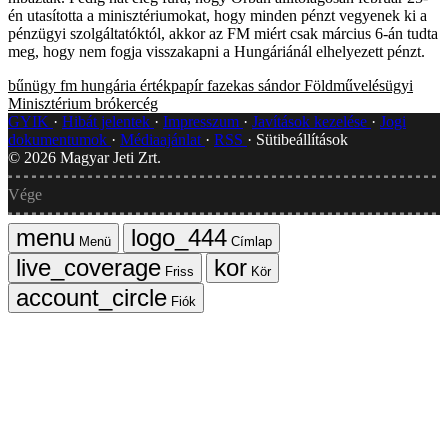
én utasította a minisztériumokat, hogy minden pénzt vegyenek ki a
pénzügyi szolgáltatóktól, akkor az FM miért csak március 6-án tudta
meg, hogy nem fogja visszakapni a Hungáriánál elhelyezett pénzt.
bűnügy
fm
hungária értékpapír
fazekas sándor
Földművelésügyi
Minisztérium
brókercég
GYIK
Hibát jelentek
Impresszum
Javítások kezelése
Jogi
dokumentumok
Médiaajánlat
RSS
Sütibeállítások
©
2026
Magyar Jeti Zrt.
Vége
Menü
Címlap
Friss
Kör
Fiók