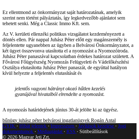
Ez ellentmond az önkormányzat saját határozatának, amelyik
szerint nem történt pályáztatás, így legkedvezőbb ajánlatot sem
tehetett senki. Még a Classic Immo Kft. sem.
Az V. kerületi ellenzéki politikus vizsgálatot kezdeményezett a
döntés ellen. Pár nappal Juhász Péter előtt egy magánszemély is
feljelentette ugyanebben az ügyben a Belvárosi Önkormányzatot, a
két ügyet összevonva utasította el a nyomozást a Nyomozóiroda.
Juhász Péter panaszával kapcsolatban érdekes határozat született. A
Fővárosi Főügyészség Nyomozás Felügyeleti és Vádelőkészítési
Osztálya elutasította Juhász Péter panaszát, de egyúttal hatályon
kívül helyezte a feljelentés elutasítását és
jelentős vagyoni hátrányt okozó hűtlen kezelés
gyanújával hivatalból elrendelte a nyomozást.
A nyomozás határidejének június 30-át jelölte ki az ügyész.
bűnügy
juhász péter
belvárosi ingatlanügyek
Rogán Antal
GYIK
Hibát jelentek
Impresszum
Javítások kezelése
Jogi
dokumentumok
Médiaajánlat
RSS
Sütibeállítások
©
2026
Magyar Jeti Zrt.