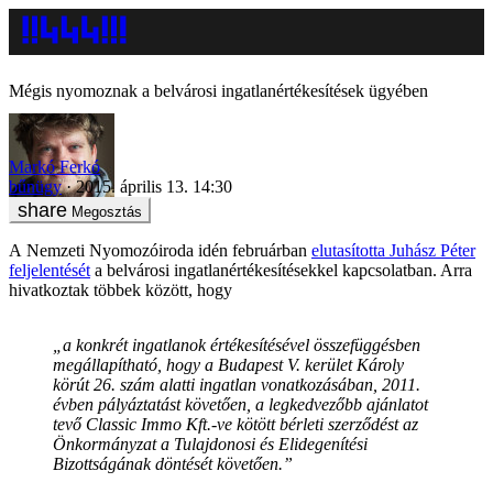
Mégis nyomoznak a belvárosi ingatlanértékesítések ügyében
Markó Ferkó
bűnügy
2015. április 13. 14:30
Megosztás
A Nemzeti Nyomozóiroda idén februárban
elutasította Juhász Péter
feljelentését
a belvárosi ingatlanértékesítésekkel kapcsolatban. Arra
hivatkoztak többek között, hogy
„a konkrét ingatlanok értékesítésével összefüggésben
megállapítható, hogy a Budapest V. kerület Károly
körút 26. szám alatti ingatlan vonatkozásában, 2011.
évben pályáztatást követően, a legkedvezőbb ajánlatot
tevő Classic Immo Kft.-ve kötött bérleti szerződést az
Önkormányzat a Tulajdonosi és Elidegenítési
Bizottságának döntését követően.”