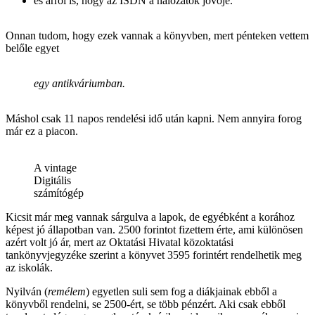
és arról is, hogy az ISDN a hálózatok jövője.
Onnan tudom, hogy ezek vannak a könyvben, mert pénteken vettem
belőle egyet
egy antikváriumban.
Máshol csak 11 napos rendelési idő után kapni. Nem annyira forog
már ez a piacon.
A vintage
Digitális
számítógép
Kicsit már meg vannak sárgulva a lapok, de egyébként a korához
képest jó állapotban van. 2500 forintot fizettem érte, ami különösen
azért volt jó ár, mert az Oktatási Hivatal közoktatási
tankönyvjegyzéke szerint a könyvet 3595 forintért rendelhetik meg
az iskolák.
Nyilván (
remélem
) egyetlen suli sem fog a diákjainak ebből a
könyvből rendelni, se 2500-ért, se több pénzért. Aki csak ebből