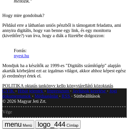
mellőzik."
Hogy mire gondolnak?
Például erre a láthatóan uniós pénzből is támogatott feladatra, ami
annyira digitális, hogy van benne egy link, és egy monitorra
(kivetítőre?) van írva, hogy a diák a füzetébe dolgozzon:
Forrás:
nyest.hu
Mondjuk ha a készítők az 1999-es "Digitális számítógép" alapján
akarták körbejárni ezt az izgalmas világot, akkor ahhoz képest egész
jó eredményt értek el.
POLITIKA
oktatás
tankönyv
kello
könyvtárellátó
közoktatás
GYIK
Hibát jelentek
Impresszum
Javítások kezelése
Jogi
dokumentumok
Médiaajánlat
RSS
Sütibeállítások
©
2026
Magyar Jeti Zrt.
Vége
Menü
Címlap