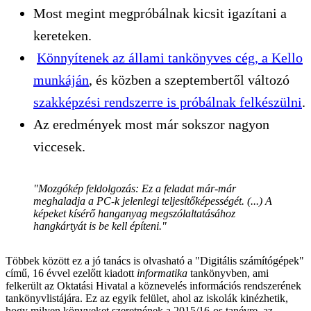
Most megint megpróbálnak kicsit igazítani a
kereteken.
Könnyítenek az állami tankönyves cég, a Kello
munkáján
, és közben a szeptembertől változó
szakképzési rendszerre is próbálnak felkészülni
.
Az eredmények most már sokszor nagyon
viccesek.
"Mozgókép feldolgozás: Ez a feladat már-már
meghaladja a PC-k jelenlegi teljesítőképességét. (...) A
képeket kísérő hanganyag megszólaltatásához
hangkártyát is be kell építeni."
Többek között ez a jó tanács is olvasható a "Digitális számítógépek"
című, 16 évvel ezelőtt kiadott
informatika
tankönyvben, ami
felkerült az Oktatási Hivatal a köznevelés információs rendszerének
tankönyvlistájára. Ez az egyik felület, ahol az iskolák kinézhetik,
hogy milyen könyveket szeretnének a 2015/16-os tanévre, az