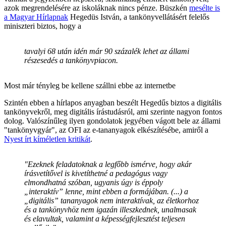
azok megrendelésére az iskoláknak nincs pénze. Büszkén
mesélte is
a Magyar Hírlapnak
Hegedüs István, a tankönyvellátásért felelős
miniszteri biztos, hogy a
tavalyi 68 után idén már 90 százalék lehet az állami
részesedés a tankönyvpiacon.
Most már tényleg be kellene szállni ebbe az internetbe
Szintén ebben a hírlapos anyagban beszélt Hegedűs biztos a digitális
tankönyvekről, meg digitális írástudásról, ami szerinte nagyon fontos
dolog. Valószínűleg ilyen gondolatok jegyében vágott bele az állami
"tankönyvgyár", az OFI az e-tananyagok elkészítésébe, amiről a
Nyest írt kíméletlen kritikát
.
"Ezeknek feladatoknak a legfőbb ismérve, hogy akár
írásvetítővel is kivetíthetné a pedagógus vagy
elmondhatná szóban, ugyanis úgy is éppoly
„interaktív” lenne, mint ebben a formájában. (...) a
„digitális” tananyagok nem interaktívak, az életkorhoz
és a tankönyvhöz nem igazán illeszkednek, unalmasak
és elavultak, valamint a képességfejlesztést teljesen