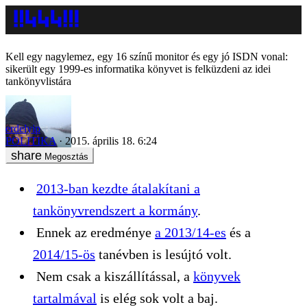
Kell egy nagylemez, egy 16 színű monitor és egy jó ISDN vonal:
sikerült egy 1999-es informatika könyvet is felküzdeni az idei
tankönyvlistára
erdelyip
POLITIKA
2015. április 18. 6:24
Megosztás
2013-ban kezdte átalakítani a
tankönyvrendszert a kormány
.
Ennek az eredménye
a 2013/14-es
és a
2014/15-ös
tanévben is lesújtó volt.
Nem csak a kiszállítással, a
könyvek
tartalmával
is elég sok volt a baj.