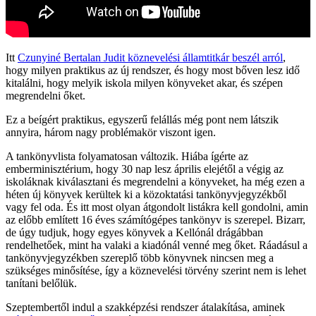
Itt
Czunyiné Bertalan Judit köznevelési államtitkár beszél arról
,
hogy milyen praktikus az új rendszer, és hogy most bőven lesz idő
kitalálni, hogy melyik iskola milyen könyveket akar, és szépen
megrendelni őket.
Ez a beígért praktikus, egyszerű felállás még pont nem látszik
annyira, három nagy problémakör viszont igen.
A tankönyvlista folyamatosan változik. Hiába ígérte az
emberminisztérium, hogy 30 nap lesz április elejétől a végig az
iskoláknak kiválasztani és megrendelni a könyveket, ha még ezen a
héten új könyvek kerültek ki a közoktatási tankönyvjegyzékből
vagy fel oda. És itt most olyan átgondolt listákra kell gondolni, amin
az előbb említett 16 éves számítógépes tankönyv is szerepel. Bizarr,
de úgy tudjuk, hogy egyes könyvek a Kellónál drágábban
rendelhetőek, mint ha valaki a kiadónál venné meg őket. Ráadásul a
tankönyvjegyzékben szereplő több könyvnek nincsen meg a
szükséges minősítése, így a köznevelési törvény szerint nem is lehet
tanítani belőlük.
Szeptembertől indul a szakképzési rendszer átalakítása, aminek