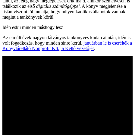
tanul, azt elég nagy meglepetések érik majd, amikor személyesen is
találkozik az első
digitális számítógéppel
. A könyv megjelenése a
listán viszont jól mutatja, hogy milyen kaotikus állapotok vannak
megint a tankönyvek körül.
Idén eskü minden máshogy lesz
Az elmúlt évek nagyon látványos tankönyves kudarcai után, idén is
volt fogadkozás, hogy minden sínre kerül,
januárban le is cserélték a
Könyvtárellátó Nonprofit Kft., a Kelló vezetőjét
.