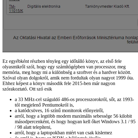
Ez egyébként részben tényleg egy időtálló könyv, az első fele
olyasmikről szól, hogy egy számítógépben van processzor, meg
memória, meg hogy mi a különbség a szoftver és a hardver között.
Szóval olyan dolgokról, amik nem fordultak olyan nagyot 1999 óta.
Ehhez képest a könyv második fele 2015-ben már nagyon
szórakoztató. Ott szó esik
a 33 MHz-cel száguldó 486-os processzorokról, sőt, az 1993-
tól megjelenő Pentiumokról is,
a katódcsöves, 16 színű monitorok előnyeiről,
arról, hogy a legtöbb modem maximális sebessége 56 kilobit
másodpercenként, és hogy hogyan kell őket Windows 3.1 / 95
/ 98 alatt telepíteni,
arról, hogy a laptopokban miért van csak kislemez