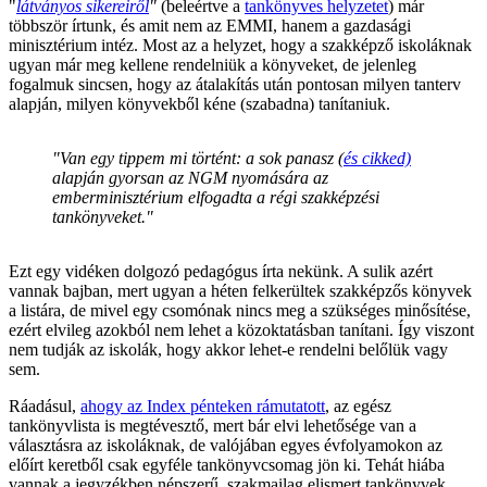
"
látványos sikereiről
"
(beleértve a
tankönyves helyzetet
) már
többször írtunk, és amit nem az EMMI, hanem a gazdasági
minisztérium intéz. Most az a helyzet, hogy a szakképző iskoláknak
ugyan már meg kellene rendelniük a könyveket, de jelenleg
fogalmuk sincsen, hogy az átalakítás után pontosan milyen tanterv
alapján, milyen könyvekből kéne (szabadna) tanítaniuk.
"Van egy tippem mi történt: a sok panasz (
és cikked)
alapján gyorsan az NGM nyomására az
emberminisztérium elfogadta a régi szakképzési
tankönyveket."
Ezt egy vidéken dolgozó pedagógus írta nekünk. A sulik azért
vannak bajban, mert ugyan a héten felkerültek szakképzős könyvek
a listára, de mivel egy csomónak nincs meg a szükséges minősítése,
ezért elvileg azokból nem lehet a közoktatásban tanítani. Így viszont
nem tudják az iskolák, hogy akkor lehet-e rendelni belőlük vagy
sem.
Ráadásul,
ahogy az Index pénteken rámutatott
, az egész
tankönyvlista is megtévesztő, mert bár elvi lehetősége van a
választásra az iskoláknak, de valójában egyes évfolyamokon az
előírt keretből csak egyféle tankönyvcsomag jön ki. Tehát hiába
vannak a jegyzékben népszerű, szakmailag elismert tankönyvek,