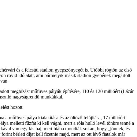
hérvári és a felcsúti stadion gyepszőnyegét is. Utóbbi rögtön az első
on rövid idő alatt, ami bármelyik másik stadion gyepének megártott
 van.
dott megbízást műfüves pályák építésére, 110 és 120 millióért (Lázár
, hasonló nagyságrendű munkákkal.
lést hozott.
ma a műfüves pálya kialakítása és az öltöző felújítása, 17 millióért.
a melletti fűzfát ki kell vágni, mert a róla hulló levél tönkre tenné a
unkával van egy kis baj, mert hiába mondták sokan, hogy „jönnek, és
nt bérleti díjat kell fizetnie majd, mert az ott lévő fiatalok már