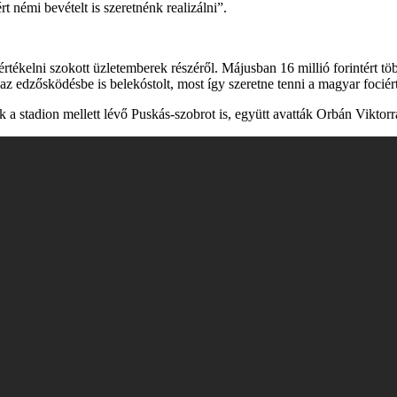
némi bevételt is szeretnénk realizálni”.
értékelni szokott üzletemberek részéről. Májusban 16 millió forintért tö
az edzősködésbe is belekóstolt, most így szeretne tenni a magyar fociért
 stadion mellett lévő Puskás-szobrot is, együtt avatták Orbán Viktorral