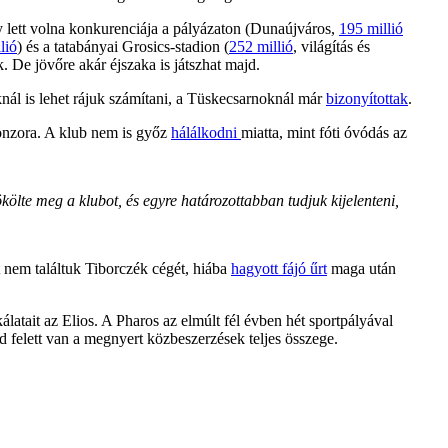
gy lett volna konkurenciája a pályázaton (Dunaújváros,
195 millió
lió
) és a tatabányai Grosics-stadion (
252 millió
, világítás és
 De jövőre akár éjszaka is játszhat majd.
oknál is lehet rájuk számítani, a Tüskecsarnoknál már
bizonyítottak
.
ponzora. A klub nem is győz
hálálkodni
miatta, mint fóti óvódás az
költe meg a klubot, és egyre határozottabban tudjuk kijelenteni,
t nem találtuk Tiborczék cégét, hiába
hagyott fájó űrt
maga után
atait az Elios. A Pharos az elmúlt fél évben hét sportpályával
felett van a megnyert közbeszerzések teljes összege.