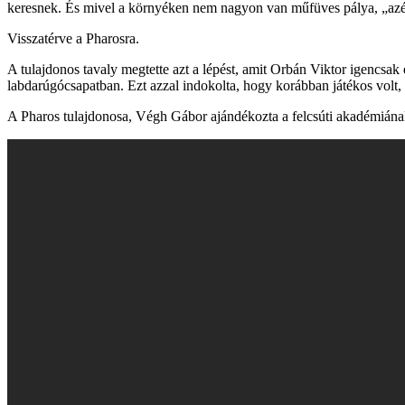
keresnek. És mivel a környéken nem nagyon van műfüves pálya, „azért 
Visszatérve a Pharosra.
A tulajdonos tavaly megtette azt a lépést, amit Orbán Viktor igencsak 
labdarúgócsapatban. Ezt azzal indokolta, hogy korábban játékos volt, 
A Pharos tulajdonosa, Végh Gábor ajándékozta a felcsúti akadémiának a