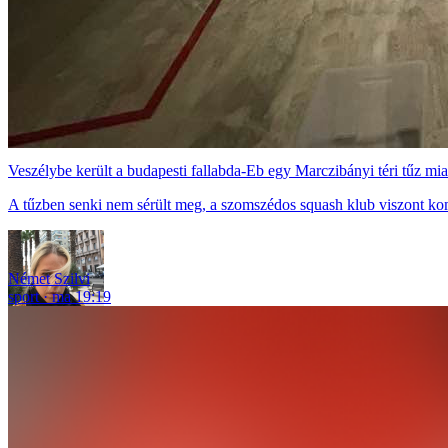
Veszélybe került a budapesti fallabda-Eb egy Marczibányi téri tűz mia
A tűzben senki nem sérült meg, a szomszédos squash klub viszont ko
Német Szilvi
sport
ma 19:19