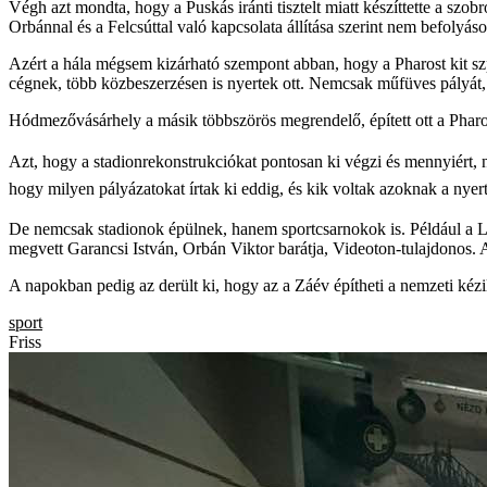
Végh azt mondta, hogy a Puskás iránti tisztelt miatt készíttette a szob
Orbánnal és a Felcsúttal való kapcsolata állítása szerint nem befolyás
Azért a hála mégsem kizárható szempont abban, hogy a Pharost kit sz
cégnek, több közbeszerzésen is nyertek ott. Nemcsak műfüves pályát, a
Hódmezővásárhely a másik többszörös megrendelő, épített ott a Pharos mű
Azt, hogy a stadionrekonstrukciókat pontosan ki végzi és mennyiért,
hogy milyen pályázatokat írtak ki eddig, és kik voltak azoknak a nye
De nemcsak stadionok épülnek, hanem sportcsarnokok is. Például a Ludo
megvett Garancsi István, Orbán Viktor barátja, Videoton-tulajdonos. A
A napokban pedig az derült ki, hogy az a Záév építheti a nemzeti kéz
sport
Friss