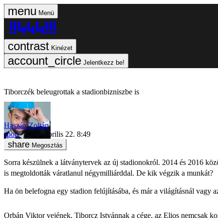
Menü
Kinézet
Jelentkezz be!
Tiborczék beleugrottak a stadionbizniszbe is
Haszán Zoltán
sport
2015. április 22. 8:49
Megosztás
Sorra készülnek a látványtervek az új stadionokról. 2014 és 2016 közö
is megtoldották váratlanul négymilliárddal.
De kik végzik a munkát?
Ha ön belefogna egy stadion felújításába, és már a világításnál vagy 
Orbán Viktor vejének, Tiborcz Istvánnak a cége, az Elios nemcsak korm