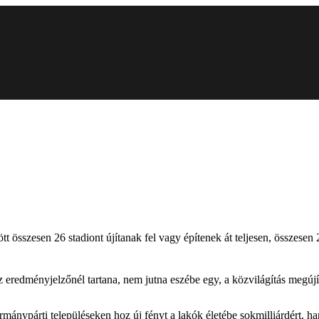
tt összesen 26 stadiont újítanak fel vagy építenek át teljesen, összese
az eredményjelzőnél tartana, nem jutna eszébe egy, a közvilágítás megúj
ánypárti településeken hoz új fényt a lakók életébe sokmilliárdért, ha