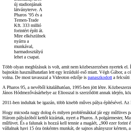
új stadionjának
látványterve. A
Pharos ’95 és a
Temen-Trade
Kft. 333 millió
forintért építi át.
Mire elkészülnek
nyárra a
munkával,
harmadosztályú
lehet a csapat.
Több olyan megbízásuk is volt, amit nem közbeszerzésen nyertek el. Íg
bajnokin használhatatlan lett egy lezúduló eső miatt. Végh Gábor, a
volna. De most tavasszal a Videoton edzője is
panaszkodott
a felcsúti
A Pharos 95, a nevéből kitalálhatóan, 1995-ben jött létre. Közbesze
János Hódmezővásárhelye az Eliosszal is szerződött annak idején, köz
2011-ben indultak be igazán, több kisebb műves pálya építésével. A
Hogy micsoda nagy dolog és milyen problémákkal jár egy műfüves pá
Három pályázóból kettőt kizártak, nyert a Pharos. A polgármester, Matej
műfüvet. És a falunak is hozzá kell tennie a magáét, „900 ezer forint
vállalnak havi 15 óra önkéntes munkát, de sajnos ahányszor kértem, akk