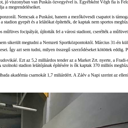
rot, jó viszonyban van Puskás özvegyével is. Egyébként Végh fia is Felcs
olja a megrendeléseiket.
ponzorál. Nemcsak a Puskást, hanem a mezőkövesdi csapatot is támogat
 stadion gyepét és a lelátókat építették, de kaptak nem sportos megbíz
füves focipályát, újították fel a városi stadiont, cserélték a műfüvet é
 nem sikerült megtudni a Nemzeti Sportközpontoktól.
Március 31-én kül
rtesei. Így azt sem tudni, milyen összegű szerződéseket kötöttek eddig
vikáé. Ezt az 5,2 milliárdos tender az a Market Zrt. nyerte, a Fradi-st
 szolnoki stadion lelátójának építésére is ők kaptak 370 milliós megbízá
ilbada akadémia csarnokát 1,7 miliárdért. A Záév a Napi szerint az ell