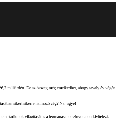
n 26,2 milliárdért. Ez az összeg még emelkedhet, ahogy tavaly év végén
ításában sikert sikerre halmozó cég? Na, ugye!
nem stadionok világítását is a legmagasabb színvonalon kivitelezi.