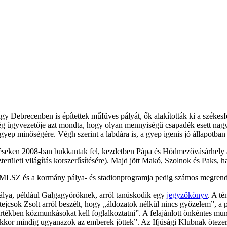
y Debrecenben is építettek műfüves pályát, ők alakították ki a székesfe
 cég ügyvezetője azt mondta, hogy olyan mennyiségű csapadék esett nagy
 gyep minőségére. Végh szerint a labdára is, a gyep igenis jó állapotban
rzéseken 2008-ban bukkantak fel, kezdetben Pápa és Hódmezővásárhely a
területi világítás korszerűsítésére). Majd jött Makó, Szolnok és Paks
z MLSZ és a kormány pálya- és stadionprogramja pedig számos megrende
lya, például Galgagyöröknek, arról tanúskodik egy
jegyzőkönyv
. A té
csok Zsolt arról beszélt, hogy „áldozatok nélkül nincs győzelem”, a pály
 értékben közmunkásokat kell foglalkoztatni”. A felajánlott önkéntes m
or mindig ugyanazok az emberek jöttek”. Az Ifjúsági Klubnak ötezer fori