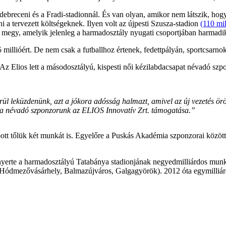
 debreceni és a Fradi-stadionnál. És van olyan, amikor nem látszik, ho
rni a tervezett költségeknek. Ilyen volt az újpesti Szusza-stadion
(110 mil
a megy, amelyik jelenleg a harmadosztály nyugati csoportjában harmadik.
25 millióért. De nem csak a futballhoz értenek, fedettpályán, sportcsarn
. Az Elios lett a másodosztályú, kispesti női kézilabdacsapat névadó sz
erül leküzdenünk, azt a jókora adósság halmazt, amivel az új vezetés örö
nt a névadó szponzorunk az ELIOS Innovatív Zrt. támogatása.”
apott tőlük két munkát is. Egyelőre a Puskás Akadémia szponzorai közöt
nyerte a harmadosztályú Tatabánya stadionjának negyedmilliárdos munkál
Hódmezővásárhely, Balmazújváros, Galgagyörök). 2012 óta egymilliárd 