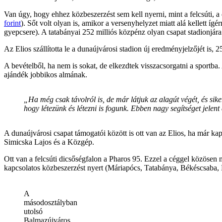
Van úgy, hogy ehhez közbeszerzést sem kell nyerni, mint a felcsúti, a
forint
). Sőt volt olyan is, amikor a versenyhelyzet miatt alá kellett ígé
gyepcsere). A tatabányai 252 milliós közpénz olyan csapat stadionjár
Az Elios szállította le a dunaújvárosi stadion új eredményjelzőjét is, 
A bevételből, ha nem is sokat, de elkezdtek visszacsorgatni a sportba
ajándék jobbikos almának.
„Ha még csak távolról is, de már látjuk az alagút végét, és sik
hogy létezünk és létezni is fogunk. Ebben nagy segítséget jele
A dunaújvárosi csapat támogatói között is ott van az Elios, ha már k
Simicska Lajos és a Közgép.
Ott van a felcsúti dicsőségfalon a Pharos 95. Ezzel a céggel közösen 
kapcsolatos közbeszerzést nyert (Máriapócs, Tatabánya, Békéscsaba, 
A
másodosztályban
utolsó
Balmazújváros