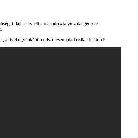
bbségi tulajdonos lett a másodosztályú zalaegerszegi
.
, akivel egyébként rendszeresen találkozik a lelátón is.