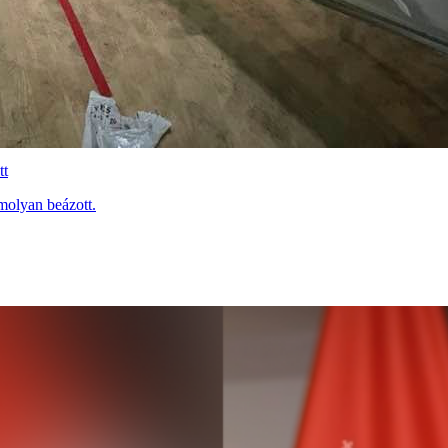
tt
molyan beázott.