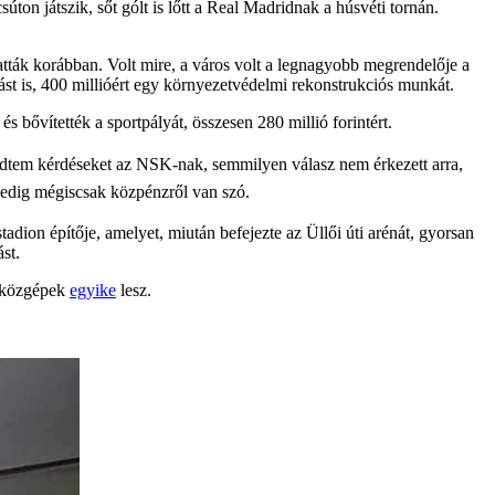
úton játszik, sőt gólt is lőtt a Real Madridnak a húsvéti tornán.
ták korábban. Volt mire, a város volt a legnagyobb megrendelője a
ást is, 400 millióért egy környezetvédelmi rekonstrukciós munkát.
s bővítették a sportpályát, összesen 280 millió forintért.
dtem kérdéseket az NSK-nak, semmilyen válasz nem érkezett arra,
. Pedig mégiscsak közpénzről van szó.
adion építője, amelyet, miután befejezte az Üllői úti arénát, gyorsan
st.
enközgépek
egyike
lesz.