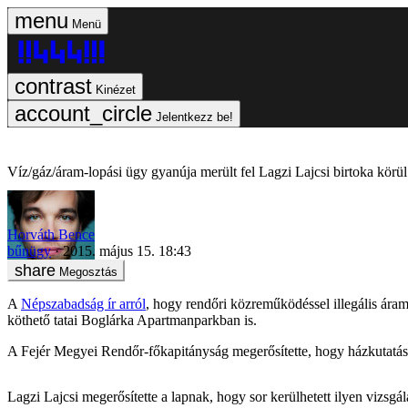
Menü
Kinézet
Jelentkezz be!
Víz/gáz/áram-lopási ügy gyanúja merült fel Lagzi Lajcsi birtoka körül
Horváth Bence
bűnügy
2015. május 15. 18:43
Megosztás
A
Népszabadság ír arról
, hogy rendőri közreműködéssel illegális áram
köthető tatai Boglárka Apartmanparkban is.
A Fejér Megyei Rendőr-főkapitányság megerősítette, hogy házkutatást
Lagzi Lajcsi megerősítette a lapnak, hogy sor kerülhetett ilyen vizsgá