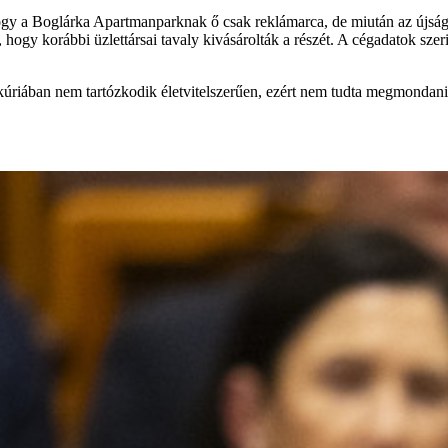
hogy a Boglárka Apartmanparknak ő csak reklámarca, de miután az újságí
hogy korábbi üzlettársai tavaly kivásárolták a részét. A cégadatok sze
úriában nem tartózkodik életvitelszerűen, ezért nem tudta megmondani,