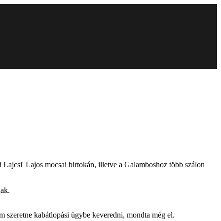
i Lajcsi' Lajos mocsai birtokán, illetve a Galamboshoz több szálon
nak.
 nem szeretne kabátlopási ügybe keveredni, mondta még el.