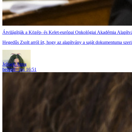
Átvilágítják a Közép- és Kelet-európai Onkológiai Akadémia Alapít
Hegedűs Zsolt arról írt, hogy az alapítvány a saját dokumentuma szerin
Jelinek Anna
belföld
ma 16:51