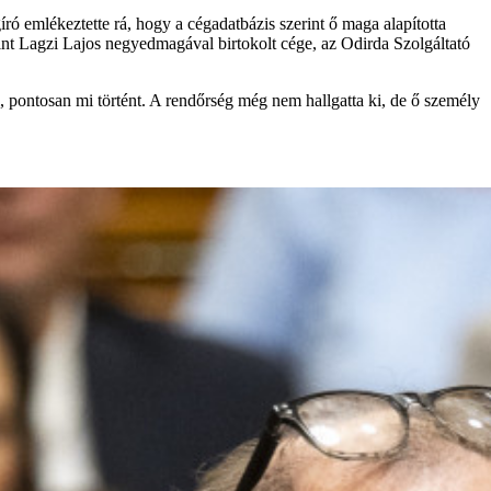
ró emlékeztette rá, hogy a cégadatbázis szerint ő maga alapította
rint Lagzi Lajos negyedmagával birtokolt cége, az Odirda Szolgáltató
 pontosan mi történt. A rendőrség még nem hallgatta ki, de ő személy