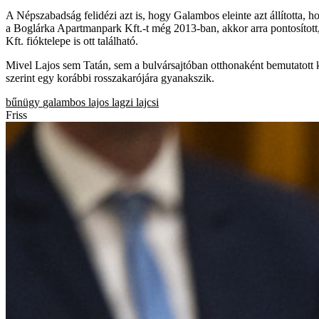
A Népszabadság felidézi azt is, hogy Galambos eleinte azt állította, 
a Boglárka Apartmanpark Kft.-t még 2013-ban, akkor arra pontosított, 
Kft. fióktelepe is ott található.
Mivel Lajos sem Tatán, sem a bulvársajtóban otthonaként bemutatott k
szerint egy korábbi rosszakarójára gyanakszik.
bűnügy
galambos lajos
lagzi lajcsi
Friss