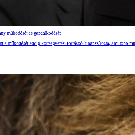
vány működését és gazdálkodását
t a működését eddig költségvetési forrásból finanszírozta, ami több mint