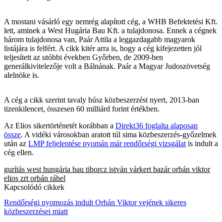
A mostani vásárló egy nemrég alapított cég, a WHB Befektetési Kft.
lett, aminek a West Hugária Bau Kft. a tulajdonosa. Ennek a cégnek
három tulajdonosa van, Paár Attila a leggazdagabb magyarok
listájára is felfért. A cikk kitér arra is, hogy a cég kifejezetten jól
teljesített az utóbbi években Győrben, de 2009-ben
generálkivitelezője volt a Bálnának. Paár a Magyar Judoszövetség
alelnöke is.
A cég a cikk szerint tavaly húsz közbeszerzést nyert, 2013-ban
tizenkilencet, összesen 60 milliárd forint értékben.
Az Elios sikertörténetét korábban a
Direkt36 foglalta alaposan
össze
. A vidéki városokban aratott túl sima közbeszerzés-győzelmek
után az
LMP feljelentése nyomán már rendőrségi vizsgálat
is indult a
cég ellen.
gurítás
west hungária bau
tiborcz istván
várkert bazár
orbán viktor
elios zrt
orbán ráhel
Kapcsolódó cikkek
Rendőrségi nyomozás indult Orbán Viktor vejének sikeres
közbeszerzései miatt