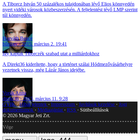
A Tiborcz István 50 százalékos tulajdonában lévő Elios könnyedén
nyert vidéki városok közbeszerzésén. A feljelentést tévő LMP szerint
túl könnyedén.
Horváth Bence
bűnügy
2015. március 2. 19:41
Így kaptak Tiborczék szabad utat a milliárdokhoz
A Direkt36 kiderítette, hogy a történet szálai Hódmezővásárhelyre
vezetnek vissza, még Lázár János idejébe.
Vorák Anita
direkt36
2015. március 11. 9:28
GYIK
Hibát jelentek
Impresszum
Javítások kezelése
Jogi
dokumentumok
Médiaajánlat
RSS
Sütibeállítások
©
2026
Magyar Jeti Zrt.
Vége