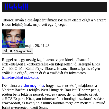
Tiborcz István a családját ért támadások miatt eladta cégét a Várkert
Bazár felújítójának, majd vett egy új céget
Horváth Bence
gurítás
2015. május 28. 11:43
Megosztás
Reggel óta egy ország izgult azon, vajon kinek adhatta el
érdekeltségeit a közbeszerzéseken kifejezetten jól szereplő Elios
Zrt.-ből Orbán Ráhel férje, Tiborcz István. Tiborcz április végén
szállt ki a cégből, ezt az őt és a családját ért folyamatos
támadásokkal indokolta
.
Délutánra a
vs.hu megtudta
, hogy a szerencsés új tulajdonos a
Várkert Bazárt is felújító West Hungária Bau lett. Tiborcz pedig
rögtön be is fektette pénzét, vett egy apró, de jól teljesítő céget,
a HCS Experts Kft.-t, am információ-technológiai szaktanácsadásra
szakosodott, és tavaly 553 millió forintos forgalom mellett 50 millió
forint nyereséget hozott össze.