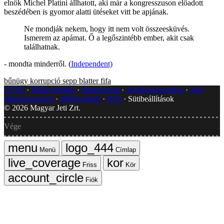
elnök Michel Platini állhatott, aki már a kongresszuson előadott
beszédében is gyomor alatti ütéseket vitt be apjának.
Ne mondják nekem, hogy itt nem volt összeesküvés.
Ismerem az apámat. Ő a legőszintébb ember, akit csak
találhatnak.
- mondta minderről. (
Independent)
bűnügy
korrupció
sepp blatter
fifa
GYIK
Hibát jelentek
Impresszum
Javítások kezelése
Jogi
dokumentumok
Médiaajánlat
RSS
Sütibeállítások
©
2026
Magyar Jeti Zrt.
Vége
Menü
Címlap
Friss
Kör
Fiók