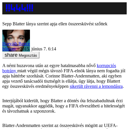
Sepp Blatter lánya szerint apja ellen összeesküvést szőttek
Horváth Bence
bűnügy
2015. június 7. 6:14
Megosztás
A némi huzavona után az egyre hatalmasabba nővő
korrupciós
botrány
miatt végül mégis távozó FIFA-elnök lánya nem fogadta jól
apja háttérbe szorítását. Corinne Blatter-Andenmatten, aki egyben
apja vezető tanácsadói tisztségét is ellátja, úgy látja, hogy Blattert
egy összeesküvés eredményeképpen
sikerült rávenni a lemondásra
.
Interjújából kiderült, hogy Blatter a döntés óta felszabadultnak érzi
magát, ugyanakkor aggódik, hogy a FIFA elveszítheti a hitelességét
és távozhatnak a szponzorok.
Blatter-Andenmatten szerint az összeesküvés mögött az UEFA-