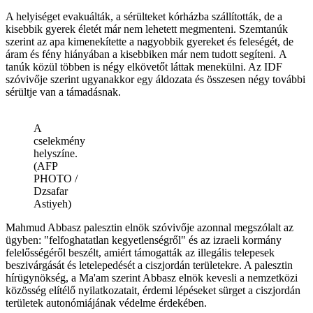
A helyiséget evakuálták, a sérülteket kórházba szállították, de a
kisebbik gyerek életét már nem lehetett megmenteni. Szemtanúk
szerint az apa kimenekítette a nagyobbik gyereket és feleségét, de
áram és fény hiányában a kisebbiken már nem tudott segíteni. A
tanúk közül többen is négy elkövetőt láttak menekülni. Az IDF
szóvivője szerint ugyanakkor egy áldozata és összesen négy további
sérültje van a támadásnak.
A
cselekmény
helyszíne.
(AFP
PHOTO /
Dzsafar
Astiyeh)
Mahmud Abbasz palesztin elnök szóvivője azonnal megszólalt az
ügyben: "felfoghatatlan kegyetlenségről" és az izraeli kormány
felelősségéről beszélt, amiért támogatták az illegális telepesek
beszivárgását és letelepedését a ciszjordán területekre. A palesztin
hírügynökség, a Ma'am szerint Abbasz elnök kevesli a nemzetközi
közösség elítélő nyilatkozatait, érdemi lépéseket sürget a ciszjordán
területek autonómiájának védelme érdekében.