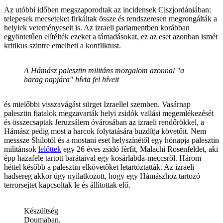
Az utóbbi időben megszaporodtak az incidensek Ciszjordániában:
telepesek mecseteket firkáltak össze és rendszeresen megrongálták a
helyiek veteményeseit is. Az izraeli parlamentben korábban
egyöntetűen elítélték ezeket a támadásokat, ez az eset azonban ismét
kritikus szintre emelheti a konfliktust.
A Hámász palesztin militáns mozgalom azonnal "a
harag napjára" hívta fel híveit
és mielőbbi visszavágást sürget Izraellel szemben. Vasárnap
palesztin fiatalok megzavarták helyi zsidók vallási megemlékezését
és összecsaptak Jeruzsálem óvárosában az izraeli rendőrökkel, a
Hámász pedig most a harcok folytatására buzdítja követőit. Nem
messsze Shilotól és a mostani eset helyszínétől egy hónapja palesztin
militánsok
lelőttek
egy 26 éves zsidó férfit, Malachi Rosenfeldet, aki
épp hazafele tartott barátaival egy kosárlabda-meccsről. Három
héttel később a palesztin elkövetőket letartóztatták. Az izraeli
hadsereg akkor úgy nyilatkozott, hogy egy Hámászhoz tartozó
terrorsejtet kapcsoltak le és állítottak elő.
Készültség
Doumaban,