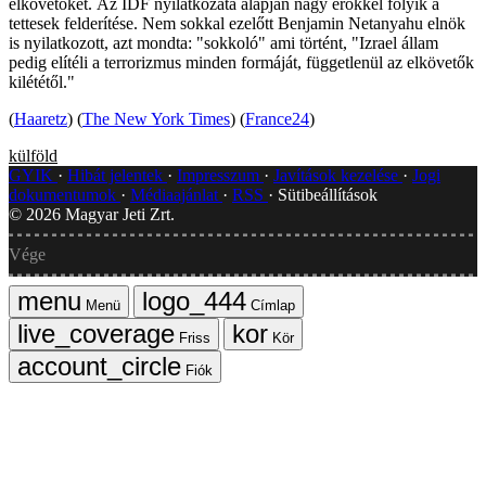
elkövetőket. Az IDF nyilatkozata alapján nagy erőkkel folyik a
tettesek felderítése. Nem sokkal ezelőtt Benjamin Netanyahu elnök
is nyilatkozott, azt mondta: "sokkoló" ami történt, "Izrael állam
pedig elítéli a terrorizmus minden formáját, függetlenül az elkövetők
kilététől."
(
Haaretz
) (
The New York Times
) (
France24
)
külföld
GYIK
Hibát jelentek
Impresszum
Javítások kezelése
Jogi
dokumentumok
Médiaajánlat
RSS
Sütibeállítások
©
2026
Magyar Jeti Zrt.
Vége
Menü
Címlap
Friss
Kör
Fiók