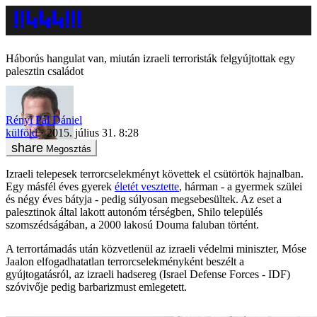
Háborús hangulat van, miután izraeli terroristák felgyújtottak egy
palesztin családot
Rényi Pál Dániel
külföld
2015. július 31. 8:28
Megosztás
Izraeli telepesek terrorcselekményt követtek el csütörtök hajnalban.
Egy másfél éves gyerek
életét vesztette
, hárman - a gyermek szülei
és négy éves bátyja - pedig súlyosan megsebesültek. Az eset a
palesztinok által lakott autonóm térségben, Shilo település
szomszédságában, a 2000 lakosú Douma faluban történt.
A terrortámadás után közvetlenül az izraeli védelmi miniszter, Móse
Jaalon elfogadhatatlan terrorcselekményként beszélt a
gyújtogatásról, az izraeli hadsereg (Israel Defense Forces - IDF)
szóvivője pedig barbarizmust emlegetett.