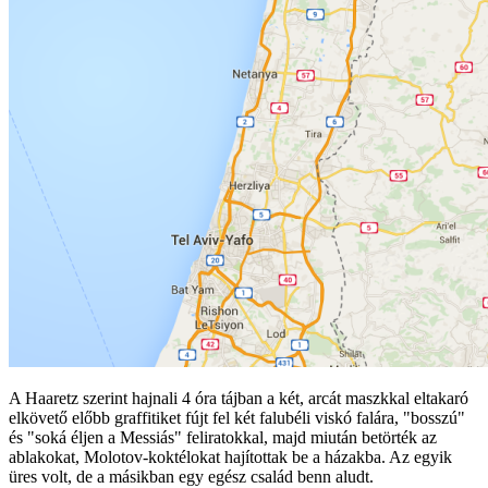
A Haaretz szerint hajnali 4 óra tájban a két, arcát maszkkal eltakaró
elkövető előbb graffitiket fújt fel két falubéli viskó falára, "bosszú"
és "soká éljen a Messiás" feliratokkal, majd miután betörték az
ablakokat, Molotov-koktélokat hajítottak be a házakba. Az egyik
üres volt, de a másikban egy egész család benn aludt.