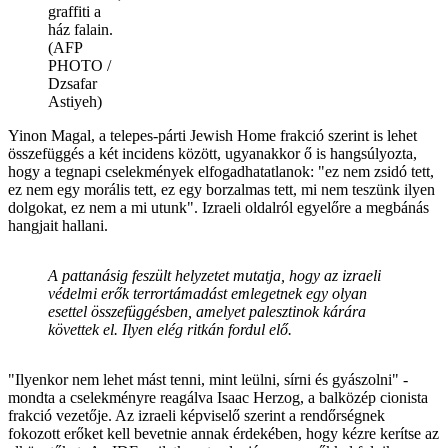
graffiti a
ház falain.
(AFP
PHOTO /
Dzsafar
Astiyeh)
Yinon Magal, a telepes-párti Jewish Home frakció szerint is lehet
összefüggés a két incidens között, ugyanakkor ő is hangsúlyozta,
hogy a tegnapi cselekmények elfogadhatatlanok: "ez nem zsidó tett,
ez nem egy morális tett, ez egy borzalmas tett, mi nem teszünk ilyen
dolgokat, ez nem a mi utunk". Izraeli oldalról egyelőre a megbánás
hangjait hallani.
A pattanásig feszült helyzetet mutatja, hogy az izraeli
védelmi erők terrortámadást emlegetnek egy olyan
esettel összefüggésben, amelyet palesztinok kárára
követtek el. Ilyen elég ritkán fordul elő.
"Ilyenkor nem lehet mást tenni, mint leülni, sírni és gyászolni" -
mondta a cselekményre reagálva Isaac Herzog, a balközép cionista
frakció vezetője. Az izraeli képviselő szerint a rendőrségnek
fokozott erőket kell bevetnie annak érdekében, hogy kézre kerítse az