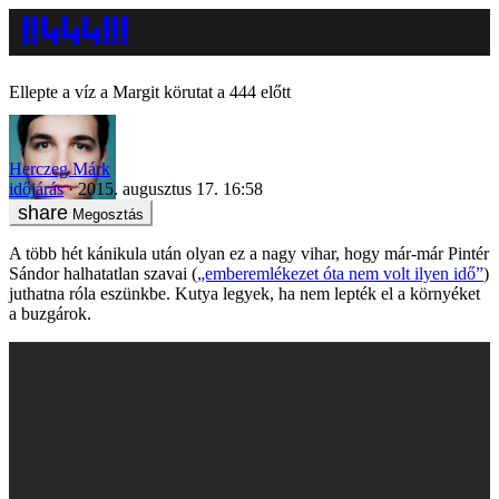
Ellepte a víz a Margit körutat a 444 előtt
Herczeg Márk
időjárás
2015. augusztus 17. 16:58
Megosztás
A több hét kánikula után olyan ez a nagy vihar, hogy már-már Pintér
Sándor halhatatlan szavai (
„emberemlékezet óta nem volt ilyen idő”
)
juthatna róla eszünkbe. Kutya legyek, ha nem lepték el a környéket
a buzgárok.