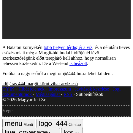
A Balaton környékén
több helyen térdig ér a víz
, és a délutáni heves
esőzés miatt még a Margit-híd budai hídfőjénél lévő
szerkesztőségünk előtt terepjáró kell ahhoz, hogy normálisan
lehessen közlekedni. De a Westend
is beázott
.
Fotókat a nagy esőről a megirom@444.hu-ra lehet küldeni.
időjárás
444
margit körút
vihar
árvíz
eső
GYIK
Hibát jelentek
Impresszum
Javítások kezelése
Jogi
dokumentumok
Médiaajánlat
RSS
Sütibeállítások
©
2026
Magyar Jeti Zrt.
Vége
Menü
Címlap