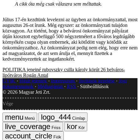
A cikk óta még csak válaszra sem méltattak.
Július 17-én kezdtünk levelezni az ügyben az önkormányzattal, most
augusztus 26-ot írunk. Még egyszer: az önkormányzati tulajdon
közvagyon. Az történt, hogy a belvárosi önkormányzat pályázat
útján kiosztott egybefüggő 500 négyzetmétert a főváros legdrágább
környékén csupa olyan embernek, aki kötődött vagy kötődik az
önkormányzathoz. Az önkormányzat pedig nem elég, hogy erre nem
ad magyarázatot, de azt sem árulja el, mennyit fizettek a
kedvezményezettek az ingatlanokért.
POLITIKA
jeneiné rubovszky csilla
károly körút 26
belváros-
lipótváros
Rogán Antal
GYIK
Hibát jelentek
Impresszum
Javítások kezelése
Jogi
dokumentumok
Médiaajánlat
RSS
Sütibeállítások
©
2026
Magyar Jeti Zrt.
Vége
Menü
Címlap
Friss
Kör
Fiók