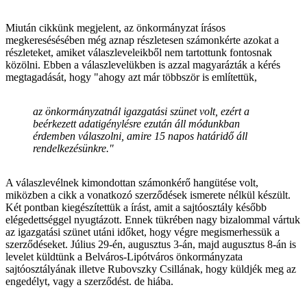
Miután cikkünk megjelent, az önkormányzat írásos
megkeresésésében még aznap részletesen számonkérte azokat a
részleteket, amiket válaszleveleikből nem tartottunk fontosnak
közölni. Ebben a válaszlevelükben is azzal magyarázták a kérés
megtagadását, hogy "ahogy azt már többször is említettük,
az önkormányzatnál igazgatási szünet volt, ezért a
beérkezett adatigénylésre ezután áll módunkban
érdemben válaszolni, amire 15 napos határidő áll
rendelkezésünkre."
A válaszlevélnek kimondottan számonkérő hangütése volt,
miközben a cikk a vonatkozó szerződések ismerete nélkül készült.
Két pontban kiegészítettük a írást, amit a sajtóosztály később
elégedettséggel nyugtázott. Ennek tükrében nagy bizalommal vártuk
az igazgatási szünet utáni időket, hogy végre megismerhessük a
szerződéseket. Július 29-én, augusztus 3-án, majd augusztus 8-án is
levelet küldtünk a Belváros-Lipótváros önkormányzata
sajtóosztályának illetve Rubovszky Csillának, hogy küldjék meg az
engedélyt, vagy a szerződést. de hiába.