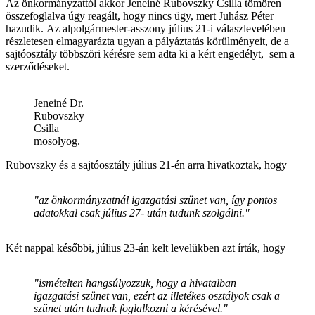
Az önkormányzattól akkor Jeneiné Rubovszky Csilla tömören
összefoglalva úgy reagált, hogy nincs ügy, mert Juhász Péter
hazudik. Az alpolgármester-asszony július 21-i válaszlevelében
részletesen elmagyarázta ugyan a pályáztatás körülményeit, de a
sajtóosztály többszöri kérésre sem adta ki a kért engedélyt, sem a
szerződéseket.
Jeneiné Dr.
Rubovszky
Csilla
mosolyog.
Rubovszky és a sajtóosztály július 21-én arra hivatkoztak, hogy
"az önkormányzatnál igazgatási szünet van, így pontos
adatokkal csak július 27- után tudunk szolgálni."
Két nappal későbbi, július 23-án kelt levelükben azt írták, hogy
"ismételten hangsúlyozzuk, hogy a hivatalban
igazgatási szünet van, ezért az illetékes osztályok csak a
szünet után tudnak foglalkozni a kérésével."