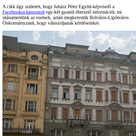
A cikk úgy született, hogy Juhász Péter Együtt-képviselő a
Facebookra kiposztolt
egy-két gyanút ébresztő információt, mi
utánamentünk az esetnek, aztán megkerestük Belváros-Lipótváros
Önkormányzatát, hogy válaszoljanak kérdéseinkre.