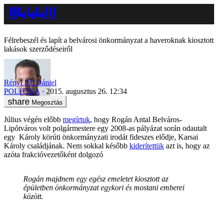
Félrebeszél és lapít a belvárosi önkormányzat a haveroknak kiosztott
lakások szerződéseiről
Rényi Pál Dániel
POLITIKA
2015. augusztus 26. 12:34
Megosztás
Július végén előbb
megírtuk
, hogy Rogán Antal Belváros-
Lipótváros volt polgármestere egy 2008-as pályázat során odautalt
egy Károly körúti önkormányzati irodát fideszes elődje, Karsai
Károly családjának. Nem sokkal később
kiderítettük
azt is, hogy az
azóta frakcióvezetőként dolgozó
Rogán majdnem egy egész emeletet kiosztott az
épületben önkormányzat egykori és mostani emberei
között.