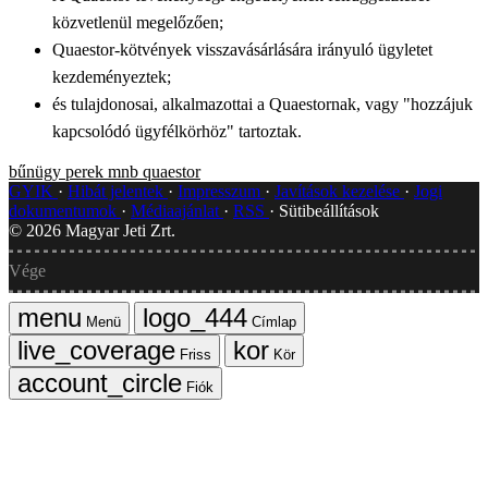
közvetlenül megelőzően;
Quaestor-kötvények visszavásárlására irányuló ügyletet
kezdeményeztek;
és tulajdonosai, alkalmazottai a Quaestornak, vagy "hozzájuk
kapcsolódó ügyfélkörhöz" tartoztak.
bűnügy
perek
mnb
quaestor
GYIK
Hibát jelentek
Impresszum
Javítások kezelése
Jogi
dokumentumok
Médiaajánlat
RSS
Sütibeállítások
©
2026
Magyar Jeti Zrt.
Vége
Menü
Címlap
Friss
Kör
Fiók