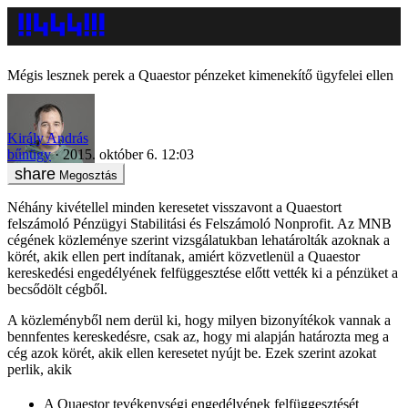
Mégis lesznek perek a Quaestor pénzeket kimenekítő ügyfelei ellen
Király András
bűnügy
2015. október 6. 12:03
Megosztás
Néhány kivétellel minden keresetet visszavont a Quaestort
felszámoló Pénzügyi Stabilitási és Felszámoló Nonprofit. Az MNB
cégének közleménye szerint vizsgálatukban lehatárolták azoknak a
körét, akik ellen pert indítanak, amiért közvetlenül a Quaestor
kereskedési engedélyének felfüggesztése előtt vették ki a pénzüket a
becsődölt cégből.
A közleményből nem derül ki, hogy milyen bizonyítékok vannak a
bennfentes kereskedésre, csak az, hogy mi alapján határozta meg a
cég azok körét, akik ellen keresetet nyújt be. Ezek szerint azokat
perlik, akik
A Quaestor tevékenységi engedélyének felfüggesztését