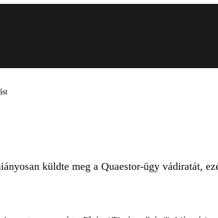
ást
iányosan küldte meg a Quaestor-ügy vádiratát, ezé