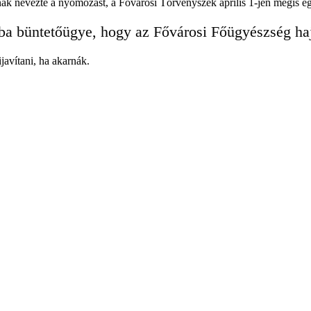
ak nevezte a nyomozást, a Fővárosi Törvényszék április 1-jén mégis egy 
ba büntetőügye, hogy az Fővárosi Főügyészség hajl
javítani, ha akarnák.