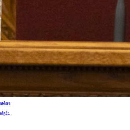
ntésre
ságát.