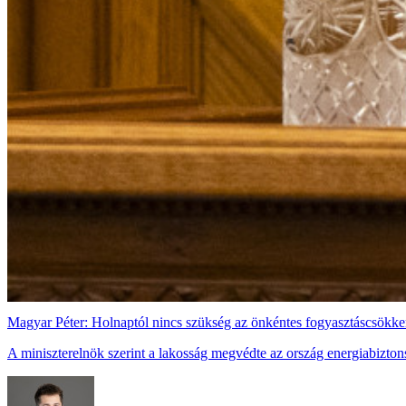
Magyar Péter: Holnaptól nincs szükség az önkéntes fogyasztáscsökke
A miniszterelnök szerint a lakosság megvédte az ország energiabizton