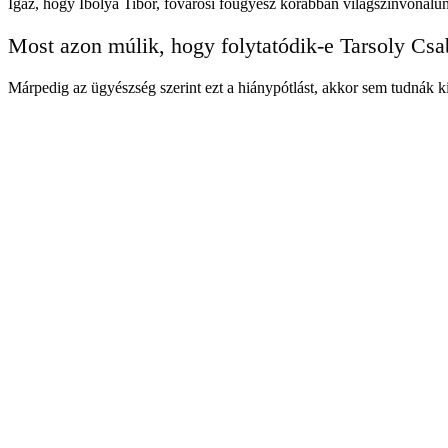
Igaz, hogy Ibolya Tibor, fővárosi főügyész korábban világszínvonalún
Most azon múlik, hogy folytatódik-e Tarsoly Csa
Márpedig az ügyészség szerint ezt a hiánypótlást, akkor sem tudnák ki