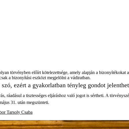
yan törvényben előírt kötelezettsége, amely alapján a bizonyítékokat a
csak a bizonyítási eszközt megjelölni a vádiratban.
n szó, ezért a gyakorlatban tényleg gondot jelenthet
s, ráadásul a tisztességes eljáráshoz való jogot is sértheti. A törvénys
 május 31. után megszünteti.
ibor
Tarsoly Csaba