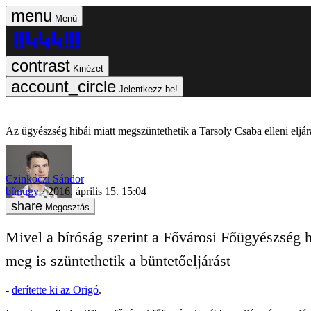
Menü
Kinézet
Jelentkezz be!
Az ügyészség hibái miatt megszüntethetik a Tarsoly Csaba elleni eljár
Czinkóczi Sándor
bűnügy
2016. április 15. 15:04
Megosztás
Mivel a bíróság szerint a Fővárosi Főügyészség h
meg is szüntethetik a büntetőeljárást
-
derítette ki az Origó
.