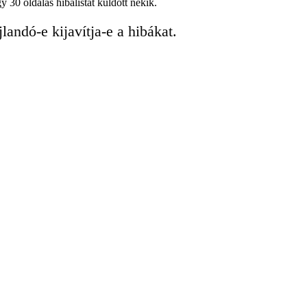
30 oldalas hibalistát küldött nekik.
andó-e kijavítja-e a hibákat.