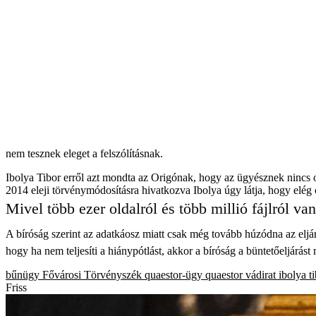
nem tesznek eleget a felszólításnak.
Ibolya Tibor erről azt mondta az Origónak, hogy az ügyésznek nincs ol
2014 eleji törvénymódosításra hivatkozva Ibolya úgy látja, hogy elég 
Mivel több ezer oldalról és több millió fájlról va
A bíróság szerint az adatkáosz miatt csak még tovább húzódna az eljárá
hogy ha nem teljesíti a hiánypótlást, akkor a bíróság a büntetőeljárást
bűnügy
Fővárosi Törvényszék
quaestor-ügy
quaestor
vádirat
ibolya t
Friss