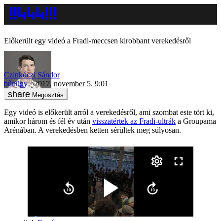
Előkerült egy videó a Fradi-meccsen kirobbant verekedésről
Czinkóczi Sándor
bűnügy
2017. november 5. 9:01
Megosztás
Egy videó is előkerült arról a verekedésről, ami szombat este tört ki,
amikor három és fél év után
visszatértek az Fradi-ultrák
a Groupama
Arénában. A verekedésben ketten sérültek meg súlyosan.