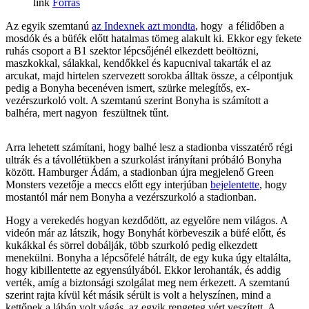
Forrás
Az egyik szemtanú
az Indexnek azt mondta
, hogy a félidőben a
mosdók és a büfék előtt hatalmas tömeg alakult ki. Ekkor egy fekete
ruhás csoport a B1 szektor lépcsőjénél elkezdett beöltözni,
maszkokkal, sálakkal, kendőkkel és kapucnival takarták el az
arcukat, majd hirtelen szervezett sorokba álltak össze, a célpontjuk
pedig a Bonyha becenéven ismert, szürke melegítős, ex-
vezérszurkoló volt. A szemtanú szerint Bonyha is számított a
balhéra, mert nagyon feszültnek tűnt.
Arra lehetett számítani, hogy balhé lesz a stadionba visszatérő régi
ultrák és a távollétükben a szurkolást irányítani próbáló Bonyha
között. Hamburger Ádám, a stadionban újra megjelenő Green
Monsters vezetője a meccs előtt egy interjúban
bejelentette
, hogy
mostantól már nem Bonyha a vezérszurkoló a stadionban.
Hogy a verekedés hogyan kezdődött, az egyelőre nem világos. A
videón már az látszik, hogy Bonyhát körbeveszik a büfé előtt, és
kukákkal és sörrel dobálják, több szurkoló pedig elkezdett
menekülni. Bonyha a lépcsőfelé hátrált, de egy kuka úgy eltalálta,
hogy kibillentette az egyensúlyából. Ekkor lerohanták, és addig
verték, amíg a biztonsági szolgálat meg nem érkezett. A szemtanú
szerint rajta kívül két másik sérült is volt a helyszínen, mind a
kettőnek a lábán volt vágás, az egyik rengeteg vért veszített. A