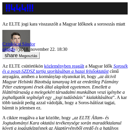
Az ELTE jogi kara visszaszólt a Magyar Időknek a sorosozás miatt
Czinkóczi Sándor
oktatás
2018. november 22. 18:30
Megosztás
Az ELTE csütörtökön
közleményben reagált
a Magyar Idők
Sorosék
és a poszt-SZDSZ tartja szorításában a hazai felsőoktatást
című
anyagára, amiben a kormánylap olyanokat írt, hogy „
az álcivil
Magyar Helsinki Bizottság tananyag lett az eredetileg Pázmány
Péter esztergomi érsek által alapított egyetemen. Emellett a
Háttértársaság a melegekért társadalmi munkában veszi igénybe a
joghallgatók segítségét egy „jogi tudásbázis” kialakításához
”. A kar
több tanárát pedig azzal vádolják, hogy a Soros-hálózat tagjai,
bármit is jelentsen ez.
A cikkre reagálva a kar közölte, hogy „
az ELTE Állam- és
Jogtudományi Kara oktatási tevékenysége során maradéktalanul
követi a jogászképzésnek az Alaptörvényből eredő és a hatályos