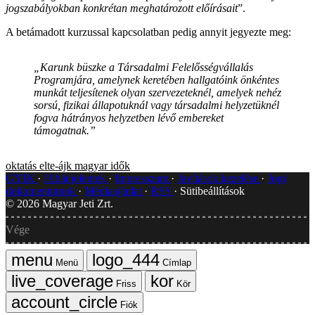
jogszabályokban konkrétan meghatározott előírásait
”.
A betámadott kurzussal kapcsolatban pedig annyit jegyezte meg:
„
Karunk büszke a Társadalmi Felelősségvállalás
Programjára, amelynek keretében hallgatóink önkéntes
munkát teljesítenek olyan szervezeteknél, amelyek nehéz
sorsú, fizikai állapotuknál vagy társadalmi helyzetüknél
fogva hátrányos helyzetben lévő embereket
támogatnak
.”
oktatás
elte-ájk
magyar idők
GYIK
Hibát jelentek
Impresszum
Javítások kezelése
Jogi
dokumentumok
Médiaajánlat
RSS
Sütibeállítások
©
2026
Magyar Jeti Zrt.
Vége
Menü
Címlap
Friss
Kör
Fiók