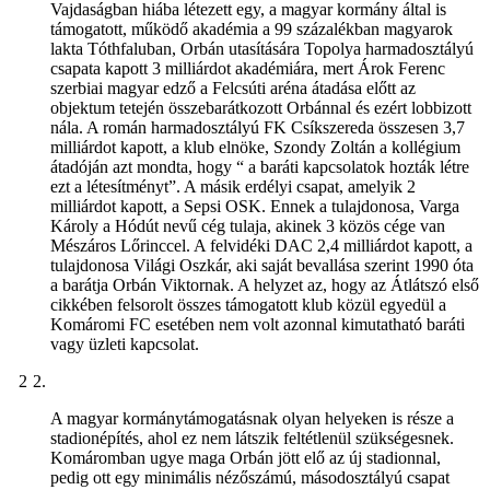
Vajdaságban hiába létezett egy, a magyar kormány által is
támogatott, működő akadémia a 99 százalékban magyarok
lakta Tóthfaluban, Orbán utasítására Topolya harmadosztályú
csapata kapott 3 milliárdot akadémiára, mert Árok Ferenc
szerbiai magyar edző a Felcsúti aréna átadása előtt az
objektum tetején összebarátkozott Orbánnal és ezért lobbizott
nála. A román harmadosztályú FK Csíkszereda összesen 3,7
milliárdot kapott, a klub elnöke, Szondy Zoltán a kollégium
átadóján azt mondta, hogy “ a baráti kapcsolatok hozták létre
ezt a létesítményt”. A másik erdélyi csapat, amelyik 2
milliárdot kapott, a Sepsi OSK. Ennek a tulajdonosa, Varga
Károly a Hódút nevű cég tulaja, akinek 3 közös cége van
Mészáros Lőrinccel. A felvidéki DAC 2,4 milliárdot kapott, a
tulajdonosa Világi Oszkár, aki saját bevallása szerint 1990 óta
a barátja Orbán Viktornak. A helyzet az, hogy az Átlátszó első
cikkében felsorolt összes támogatott klub közül egyedül a
Komáromi FC esetében nem volt azonnal kimutatható baráti
vagy üzleti kapcsolat.
A magyar kormánytámogatásnak olyan helyeken is része a
stadionépítés, ahol ez nem látszik feltétlenül szükségesnek.
Komáromban ugye maga Orbán jött elő az új stadionnal,
pedig ott egy minimális nézőszámú, másodosztályú csapat