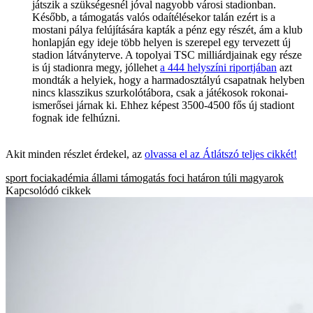
játszik a szükségesnél jóval nagyobb városi stadionban.
Később, a támogatás valós odaítélésekor talán ezért is a
mostani pálya felújítására kapták a pénz egy részét, ám a klub
honlapján egy ideje több helyen is szerepel egy tervezett új
stadion látványterve. A topolyai TSC milliárdjainak egy része
is új stadionra megy, jóllehet
a 444 helyszíni riportjában
azt
mondták a helyiek, hogy a harmadosztályú csapatnak helyben
nincs klasszikus szurkolótábora, csak a játékosok rokonai-
ismerősei járnak ki. Ehhez képest 3500-4500 fős új stadiont
fognak ide felhúzni.
Akit minden részlet érdekel, az
olvassa el az Átlátszó teljes cikkét!
sport
fociakadémia
állami támogatás
foci
határon túli magyarok
Kapcsolódó cikkek