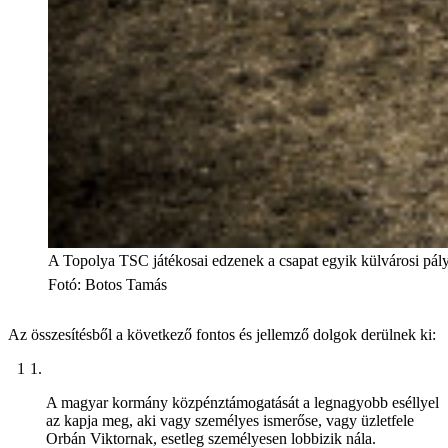
A Topolya TSC játékosai edzenek a csapat egyik külvárosi pál
Fotó
:
Botos Tamás
Az összesítésből a következő fontos és jellemző dolgok derülnek ki:
A magyar kormány közpénztámogatását a legnagyobb eséllyel
az kapja meg, aki vagy személyes ismerőse, vagy üzletfele
Orbán Viktornak, esetleg személyesen lobbizik nála.