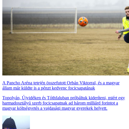
A Pancho Aréna tetején összefutott Orbán Viktorral, és a magyar
állam már küldte is a pénzt kedvenc focicsapatának
Topolyán, Újvidéken és Tóthfaluban próbáltuk kideríteni, miért egy
harmadosztályú szerb focicsapatnak ad három milliárd forintot a
magyar költségvetés a vajdasági magyar gyerekek helyett.