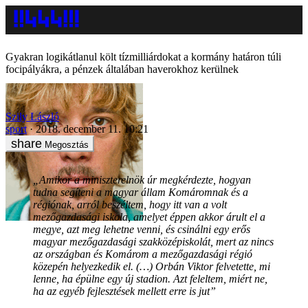
Gyakran logikátlanul költ tízmilliárdokat a kormány határon túli
focipályákra, a pénzek általában haverokhoz kerülnek
Szily László
sport
2018. december 11. 10:21
Megosztás
„Amikor a miniszterelnök úr megkérdezte, hogyan
tudna segíteni a magyar állam Komáromnak és a
régiónak, arról beszéltem, hogy itt van a volt
mezőgazdasági iskola, amelyet éppen akkor árult el a
megye, azt meg lehetne venni, és csinálni egy erős
magyar mezőgazdasági szakközépiskolát, mert az nincs
az országban és Komárom a mezőgazdasági régió
közepén helyezkedik el. (…) Orbán Viktor felvetette, mi
lenne, ha épülne egy új stadion. Azt feleltem, miért ne,
ha az egyéb fejlesztések mellett erre is jut”