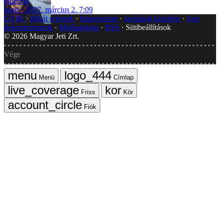
erdelyip
sport
2017. március 2. 7:09
GYIK
Hibát jelentek
Impresszum
Javítások kezelése
Jogi
dokumentumok
Médiaajánlat
RSS
Sütibeállítások
©
2026
Magyar Jeti Zrt.
Vége
Menü
Címlap
Friss
Kör
Fiók