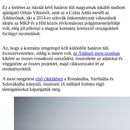
Ez a történet az iskolát kérő határon túli magyarnak inkább stadiont
ajánlgató Orbán Viktorról, amit az a Czíria Attila mesélt az
Átlátszónak, aki a 2014-es szlovák önkormányzati választások
idején az MKP és a Híd közös révkomáromi polgármesterjelöltje
volt, elég jól jellemzi a magyar kormány környező országokbeli
fociügyi nyomulását.
Az, hogy a kormány rengeteget költ különféle határon túli
fociszervezetekre, eddig is ismert volt,
az Átlátszó most azonban
kikérte az összes vonatkozó szerződést, összesítette az adatokat és
végignézte az összes projektet, majd cikksorozatot írt az
eredményekből.
A most megjelent
első cikkükben
a Romániába, Szerbiába és
Szlovákiába irányuló, összesen 16 milliárd forintra rúgó
támogatásokat kapargatták meg.