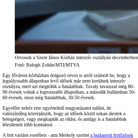
Orvosok a Szent János Kórház intenzív osztályán decemberben
Fotó
:
Balogh Zoltán/MTI/MTVA
Egy fővárosi kórházban dolgozó orvos is arról számolt be, hogy a
legsúlyosabb állapotban levő idősek már nem kerülnek intenzív
osztályra, mert azt megtöltik a fiatalabbak. Tavaly tavasszal még 80-
90 évesek voltak a legrosszabb állapotban, a második hullámban 50-
60 évesek, most még fiatalabbak, 30-50 évesek.
Egyelőre nehéz erre egyértelmű magyarázatot találni, de
valószínűleg közrejátszik, hogy az idősek közül sokan átestek a
betegségen, vagy megkapták az oltást, és amúgy is a fiatalabbak
létesítenek több kontaktot.
A brit variáns esetében - ami Merkely szerint
a budapesti fertőzések