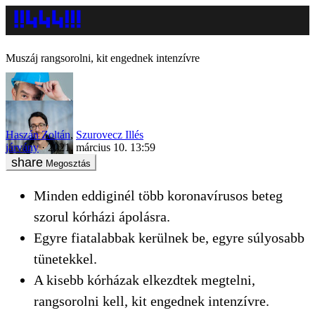
Muszáj rangsorolni, kit engednek intenzívre
Haszán Zoltán
,
Szurovecz Illés
járvány
2021. március 10. 13:59
Megosztás
Minden eddiginél több koronavírusos beteg
szorul kórházi ápolásra.
Egyre fiatalabbak kerülnek be, egyre súlyosabb
tünetekkel.
A kisebb kórházak elkezdtek megtelni,
rangsorolni kell, kit engednek intenzívre.