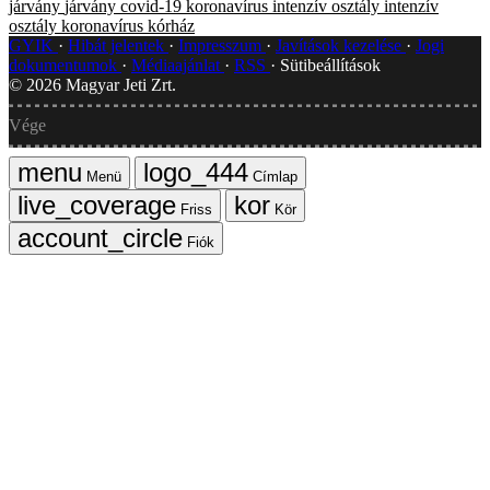
járvány
járvány
covid-19
koronavírus
intenzív osztály
intenzív
osztály
koronavírus
kórház
GYIK
Hibát jelentek
Impresszum
Javítások kezelése
Jogi
dokumentumok
Médiaajánlat
RSS
Sütibeállítások
©
2026
Magyar Jeti Zrt.
Vége
Menü
Címlap
Friss
Kör
Fiók