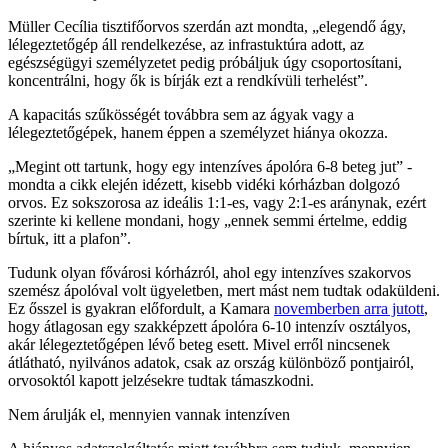
Müller Cecília tisztifőorvos szerdán azt mondta, „elegendő ágy,
lélegeztetőgép áll rendelkezése, az infrastuktúra adott, az
egészségügyi személyzetet pedig próbáljuk úgy csoportosítani,
koncentrálni, hogy ők is bírják ezt a rendkívüli terhelést”.
A kapacitás szűkösségét továbbra sem az ágyak vagy a
lélegeztetőgépek, hanem éppen a személyzet hiánya okozza.
„Megint ott tartunk, hogy egy intenzíves ápolóra 6-8 beteg jut” -
mondta a cikk elején idézett, kisebb vidéki kórházban dolgozó
orvos. Ez sokszorosa az ideális 1:1-es, vagy 2:1-es aránynak, ezért
szerinte ki kellene mondani, hogy „ennek semmi értelme, eddig
bírtuk, itt a plafon”.
Tudunk olyan fővárosi kórházról, ahol egy intenzíves szakorvos
szemész ápolóval volt ügyeletben, mert mást nem tudtak odaküldeni.
Ez ősszel is gyakran előfordult, a Kamara
novemberben arra jutott
,
hogy átlagosan egy szakképzett ápolóra 6-10 intenzív osztályos,
akár lélegeztetőgépen lévő beteg esett. Mivel erről nincsenek
átlátható, nyilvános adatok, csak az ország különböző pontjairól,
orvosoktól kapott jelzésekre tudtak támaszkodni.
Nem árulják el, mennyien vannak intenzíven