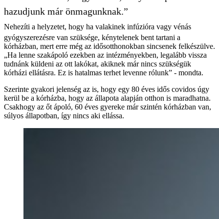
hazudjunk már önmagunknak.”
Nehezíti a helyzetet, hogy ha valakinek infúzióra vagy vénás
gyógyszerezésre van szüksége, kénytelenek bent tartani a
kórházban, mert erre még az idősotthonokban sincsenek felkészülve.
„Ha lenne szakápoló ezekben az intézményekben, legalább vissza
tudnánk küldeni az ott lakókat, akiknek már nincs szükségük
kórházi ellátásra. Ez is hatalmas terhet levenne rólunk” - mondta.
Szerinte gyakori jelenség az is, hogy egy 80 éves idős covidos úgy
kerül be a kórházba, hogy az állapota alapján otthon is maradhatna.
Csakhogy az őt ápoló, 60 éves gyereke már szintén kórházban van,
súlyos állapotban, így nincs aki ellássa.