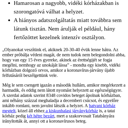
Hamarosan a nagyobb, vidéki kórházakban is
szorongatóvá válhat a helyzet.
A hiányos adatszolgáltatás miatt továbbra sem
látunk tisztán. Nem árulják el például, hány
fertőzöttet kezelnek intenzív osztályon.
„Olyanokat veszítünk el, akiknek 20-30-40 évük lenne hátra. Az
ember próbálja védeni magát, de nem tudok nem belegondolni abba,
hogy van egy 15 éves gyereke, akinek az érettségijét se fogja
megélni, nemhogy az unokáját lássa” - mondta egy kisebb, vidéki
kórházban dolgozó orvos, amikor a koronavírus-járvány újabb
felfutásáról beszélgettünk vele.
Még le sem csengett igazán a második hullám, amikor megérkezett a
harmadik, és eddig nem látott nyomást helyezett az egészségügyre.
A szerdai adatok szerint 8348 covidos beteget ápolnak kórházban,
ami néhány százzal meghaladja a decemberi csúcsot, és egyelőre
inkább romlani, nem javulni látszik a helyzet. A
hatvani kórház
megtelt
, közel áll ehhez
a kiskunhalasi járványkórház
is, a tatai
kórház pedig
két hétre bezárt
, mert a szakorvosait Tatabányára
irányították át, annyi ott a koronavírusos beteg.