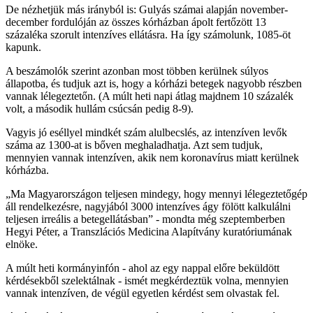
De nézhetjük más irányból is: Gulyás számai alapján november-
december fordulóján az összes kórházban ápolt fertőzött 13
százaléka szorult intenzíves ellátásra. Ha így számolunk, 1085-öt
kapunk.
A beszámolók szerint azonban most többen kerülnek súlyos
állapotba, és tudjuk azt is, hogy a kórházi betegek nagyobb részben
vannak lélegeztetőn. (A múlt heti napi átlag majdnem 10 százalék
volt, a második hullám csúcsán pedig 8-9).
Vagyis jó eséllyel mindkét szám alulbecslés, az intenzíven levők
száma az 1300-at is bőven meghaladhatja. Azt sem tudjuk,
mennyien vannak intenzíven, akik nem koronavírus miatt kerülnek
kórházba.
„Ma Magyarországon teljesen mindegy, hogy mennyi lélegeztetőgép
áll rendelkezésre, nagyjából 3000 intenzíves ágy fölött kalkulálni
teljesen irreális a betegellátásban” - mondta még szeptemberben
Hegyi Péter, a Transzlációs Medicina Alapítvány kuratóriumának
elnöke.
A múlt heti kormányinfón - ahol az egy nappal előre beküldött
kérdésekből szelektálnak - ismét megkérdeztük volna, mennyien
vannak intenzíven, de végül egyetlen kérdést sem olvastak fel.