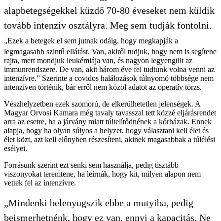
alapbetegségekkel küzdő 70-80 éveseket nem küldik
tovább intenzív osztályra. Meg sem tudják fontolni.
„Ezek a betegek el sem jutnak odáig, hogy megkapják a
legmagasabb szintű ellátást. Van, akiről tudjuk, hogy nem is segítene
rajta, mert mondjuk leukémiája van, és nagyon legyengült az
immunrendszere. De van, akit három éve fel tudtunk volna venni az
intenzívre.” Szerinte a covidos halálozások túlnyomó többsége nem
intenzíven történik, bár erről nem közöl adatot az operatív törzs.
Vészhelyzetben ezek szomorú, de elkerülhetetlen jelenségek. A
Magyar Orvosi Kamara még tavaly tavasszal tett közzé eljárásrendet
arra az esetre, ha a járvány miatt túltelítődnének a kórházak. Ennek
alapja, hogy ha olyan súlyos a helyzet, hogy választani kell élet és
élet közt, azt kell előnyben részesíteni, akinek magasabbak a túlélési
esélyei.
Forrásunk szerint ezt senki sem használja, pedig tisztább
viszonyokat teremtene, ha leírnák, hogy kit, milyen alapon nem
vettek fel az intenzívre.
„Mindenki belenyugszik ebbe a mutyiba, pedig
beismerhetnénk, hogy ez van, ennyi a kapacitás. Ne