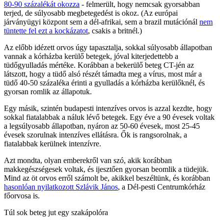
80-90 százalékát okozza
- felmerült, hogy nemcsak gyorsabban
terjed, de súlyosabb megbetegedést is okoz. (Az európai
járványügyi központ sem a dél-afrikai, sem a brazil mutációnál
nem
tüntette fel ezt a kockázatot
, csakis a britnél.)
Az előbb idézett orvos úgy tapasztalja, sokkal súlyosabb állapotban
vannak a kórházba kerülő betegek, jóval kiterjedettebb a
tüdőgyulladás mértéke. Korábban a bekerülő beteg CT-jén az
látszott, hogy a tüdő alsó részét támadta meg a vírus, most már a
tüdő 40-50 százaléka érinti a gyulladás a kórházba kerülőknél, és
gyorsan romlik az állapotuk.
Egy másik, szintén budapesti intenzíves orvos is azzal kezdte, hogy
sokkal fiatalabbak a náluk lévő betegek. Egy éve a 90 évesek voltak
a legsúlyosabb állapotban, nyáron az 50-60 évesek, most 25-45
évesek szorulnak intenzíves ellátásra. Ők is rangsorolnak, a
fiatalabbak kerülnek intenzívre.
Azt mondta, olyan emberekről van szó, akik korábban
makkegészségesek voltak, és ijesztően gyorsan beomlik a tüdejük.
Mind az öt orvos erről számolt be, akikkel beszéltünk, és korábban
hasonlóan nyilatkozott Szlávik János
, a Dél-pesti Centrumkórház
főorvosa is.
Túl sok beteg jut egy szakápolóra