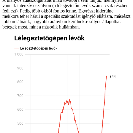
A hiányos adatszolgáltatás miatt továbbra sem tudjuk, mennyien
vannak intenzív osztályon (a lélegeztetőn levők száma csak részben
fedi ezt). Pedig több okból fontos lenne. Egyrészt kiderülne,
mekkora teher hárul a speciális szaktudást igénylő ellátásra, másrészt
jobban látnánk, nagyobb arányban kerülnek-e súlyos állapotba a
betegek most, mint a második hullámban.