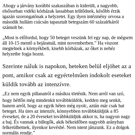
Ahogy a járvány korábbi szakaszában is kiderült, a nagyobb,
elsősorban vidéki kórházak lassabban telítődnek, később érzik
igazán szorongatónak a helyzetet. Egy ilyen intézmény orvosa a
második hullám csúcsán tapasztalt betegszám 60 százalékáról
számolt be.
„Most is előfordul, hogy 50 beteget veszünk fel egy nap, de mégsem
áll 10-15 mentő a bejáratnál, mint novemberben.” Ha viszont
megtelnek a környékbeli, kisebb kórházak, az őket is nehéz
helyzetbe fogja hozni.
Szerinte náluk is napokon, heteken belül eljöhet az a
pont, amikor csak az egyértelműen indokolt eseteket
küldik tovább az intenzívre.
„Ez nem egyik pillanatról a másikra történik. Nem arról van szó,
hogy hétfőn még mindenkit továbbküldök, kedden meg senkit,
hanem arról, hogy az egyik héten még nyolc, aztán már csak hat
beteget. Ha üres az intenzív, könnyebben továbbküldjük a 85
éveseket, de a 20 éveseket továbbküldjük akkor is, ha nagyon nagy
a baj. És vannak a billegők, akik békeidőben nagyobb arányban
felkerülhetnek, ilyenkor kevésbé. Nem istent játszunk. Ez a dolgok
normális rendje.”