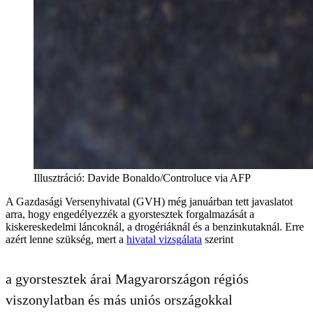
Illusztráció
:
Davide Bonaldo/Controluce via AFP
A Gazdasági Versenyhivatal (GVH) még januárban tett javaslatot
arra, hogy engedélyezzék a gyorstesztek forgalmazását a
kiskereskedelmi láncoknál, a drogériáknál és a benzinkutaknál. Erre
azért lenne szükség, mert a
hivatal vizsgálata
szerint
a gyorstesztek árai Magyarországon régiós
viszonylatban és más uniós országokkal