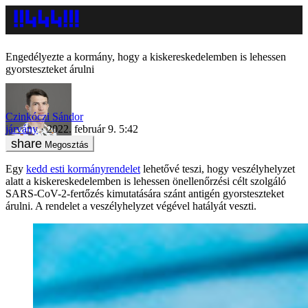
Engedélyezte a kormány, hogy a kiskereskedelemben is lehessen
gyorsteszteket árulni
Czinkóczi Sándor
járvány
2022. február 9. 5:42
Megosztás
Egy
kedd esti kormányrendelet
lehetővé teszi, hogy veszélyhelyzet
alatt a kiskereskedelemben is lehessen önellenőrzési célt szolgáló
SARS-CoV-2-fertőzés kimutatására szánt antigén gyorsteszteket
árulni. A rendelet a veszélyhelyzet végével hatályát veszti.