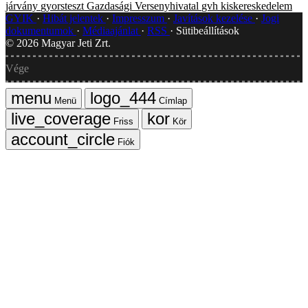
járvány
gyorsteszt
Gazdasági Versenyhivatal
gvh
kiskereskedelem
GYIK
Hibát jelentek
Impresszum
Javítások kezelése
Jogi
dokumentumok
Médiaajánlat
RSS
Sütibeállítások
©
2026
Magyar Jeti Zrt.
Vége
Menü
Címlap
Friss
Kör
Fiók