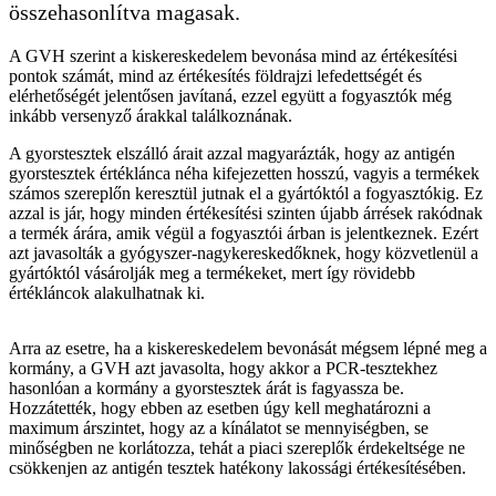
összehasonlítva magasak.
A GVH szerint a kiskereskedelem bevonása mind az értékesítési
pontok számát, mind az értékesítés földrajzi lefedettségét és
elérhetőségét jelentősen javítaná, ezzel együtt a fogyasztók még
inkább versenyző árakkal találkoznának.
A gyorstesztek elszálló árait azzal magyarázták, hogy az antigén
gyorstesztek értéklánca néha kifejezetten hosszú, vagyis a termékek
számos szereplőn keresztül jutnak el a gyártóktól a fogyasztókig. Ez
azzal is jár, hogy minden értékesítési szinten újabb árrések rakódnak
a termék árára, amik végül a fogyasztói árban is jelentkeznek. Ezért
azt javasolták a gyógyszer-nagykereskedőknek, hogy közvetlenül a
gyártóktól vásárolják meg a termékeket, mert így rövidebb
értékláncok alakulhatnak ki.
Arra az esetre, ha a kiskereskedelem bevonását mégsem lépné meg a
kormány, a GVH azt javasolta, hogy akkor a PCR-tesztekhez
hasonlóan a kormány a gyorstesztek árát is fagyassza be.
Hozzátették, hogy ebben az esetben úgy kell meghatározni a
maximum árszintet, hogy az a kínálatot se mennyiségben, se
minőségben ne korlátozza, tehát a piaci szereplők érdekeltsége ne
csökkenjen az antigén tesztek hatékony lakossági értékesítésében.