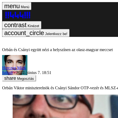
Menü
Kinézet
Jelentkezz be!
Orbán és Csányi együtt nézi a helyszínen az olasz-magyar meccset
Herczeg Márk
futball
2022. június 7. 18:51
Megosztás
Orbán Viktor miniszterelnök és Csányi Sándor OTP-vezér és MLSZ-el