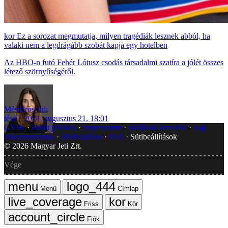
Ez a sorozat megmutatja, milyen tragédiák lesznek abból, ha
valaki nem a legdrágább szobát kapja egy hotelben
Az HBO-n futó Fehér Lótusz csodás társadalmi szatíra a jólét összes
létező szörnyűségéről.
Mészáros Juli
tévé
2021. augusztus 21. 18:01
GYIK
Hibát jelentek
Impresszum
Javítások kezelése
Jogi
dokumentumok
Médiaajánlat
RSS
Sütibeállítások
©
2026
Magyar Jeti Zrt.
Vége
Menü
Címlap
Friss
Kör
Fiók