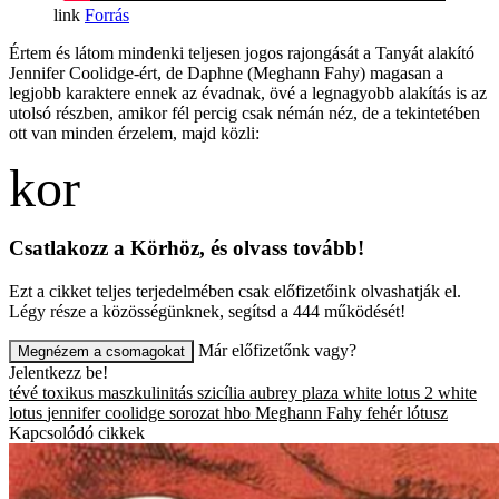
Forrás
Értem és látom mindenki teljesen jogos rajongását a Tanyát alakító
Jennifer Coolidge-ért, de Daphne (Meghann Fahy) magasan a
legjobb karaktere ennek az évadnak, övé a legnagyobb alakítás is az
utolsó részben, amikor fél percig csak némán néz, de a tekintetében
ott van minden érzelem, majd közli:
Csatlakozz a Körhöz, és olvass tovább!
Ezt a cikket teljes terjedelmében csak előfizetőink olvashatják el.
Légy része a közösségünknek, segítsd a 444 működését!
Már előfizetőnk vagy?
Megnézem a csomagokat
Jelentkezz be!
tévé
toxikus maszkulinitás
szicília
aubrey plaza
white lotus 2
white
lotus
jennifer coolidge
sorozat
hbo
Meghann Fahy
fehér lótusz
Kapcsolódó cikkek