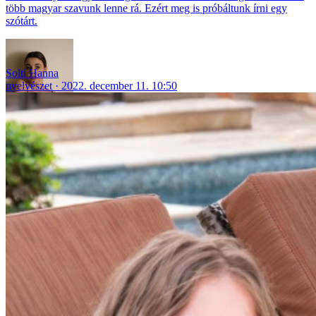
több magyar szavunk lenne rá. Ezért meg is próbáltunk írni egy
szótárt.
Solti Hanna
nyelvészet
2022. december 11. 10:50