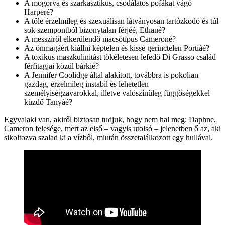
A mogorva és szarkasztikus, csodálatos pofákat vágó
Harperé?
A tőle érzelmileg és szexuálisan látványosan tartózkodó és túl
sok szempontból bizonytalan férjéé, Ethané?
A messziről elkerülendő macsótípus Cameroné?
Az önmagáért kiállni képtelen és kissé gerinctelen Portiáé?
A toxikus maszkulinitást tökéletesen lefedő Di Grasso család
férfitagjai közül bárkié?
A Jennifer Coolidge által alakított, továbbra is pokolian
gazdag, érzelmileg instabil és lehetetlen
személyiségzavarokkal, illetve valószínűleg függőségekkel
küzdő Tanyáé?
Egyvalaki van, akiről biztosan tudjuk, hogy nem hal meg: Daphne,
Cameron felesége, mert az első – vagyis utolsó – jelenetben ő az, aki
sikoltozva szalad ki a vízből, miután összetalálkozott egy hullával.