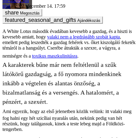
Mészáros Juli
tévé
2022. december 14. 17:59
Megosztás
Ajándékozás
A White Lotus második évadában kevesebb a gazdag, és a hiszti is
kevesebb amiatt, hogy
valaki nem a legdrágább szobát kapta
,
emellett pedig leszedték a gazdag fehérek vs. őket kiszolgáló feketék
témáról is a hangsúlyt. Cserébe átrakták a szexre, a vágyra, a
nemiségre és a
toxikus maszkulinitásra
.
A karakterek bűne már nem feltétlenül a szűk
látókörű gazdagság, a fő nyomora mindenkinek
inkább a végtelen és alantas önzőség, a
bizalmatlanság és a versengés. A hatalomért, a
pénzért, a szexért.
Ami egyezik, hogy az első jelenetben közlik velünk: itt valaki meg
fog halni egy hét szicíliai nyaralás után, nekünk pedig van hét
részünk, hogy találgassuk, kinek a teste lebeg majd a Földközi-
tengerben.