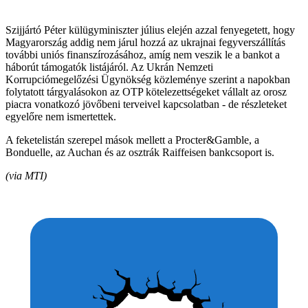
Szijjártó Péter külügyminiszter július elején azzal fenyegetett, hogy
Magyarország addig nem járul hozzá az ukrajnai fegyverszállítás
további uniós finanszírozásához, amíg nem veszik le a bankot a
háborút támogatók listájáról. Az Ukrán Nemzeti
Korrupciómegelőzési Ügynökség közleménye szerint a napokban
folytatott tárgyalásokon az OTP kötelezettségeket vállalt az orosz
piacra vonatkozó jövőbeni terveivel kapcsolatban - de részleteket
egyelőre nem ismertettek.
A feketelistán szerepel mások mellett a Procter&Gamble, a
Bonduelle, az Auchan és az osztrák Raiffeisen bankcsoport is.
(via MTI)