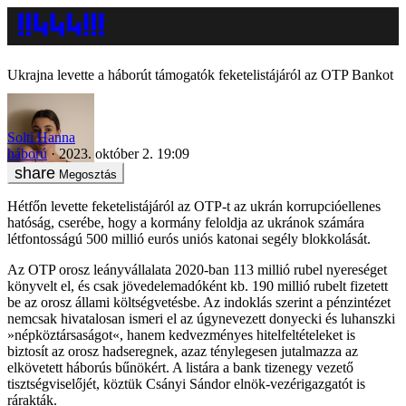
Ukrajna levette a háborút támogatók feketelistájáról az OTP Bankot
Solti Hanna
háború
2023. október 2. 19:09
Megosztás
Hétfőn levette feketelistájáról az OTP-t az ukrán korrupcióellenes
hatóság, cserébe, hogy a kormány feloldja az ukránok számára
létfontosságú 500 millió eurós uniós katonai segély blokkolását.
Az OTP orosz leányvállalata 2020-ban 113 millió rubel nyereséget
könyvelt el, és csak jövedelemadóként kb. 190 millió rubelt fizetett
be az orosz állami költségvetésbe. Az indoklás szerint a pénzintézet
nemcsak hivatalosan ismeri el az úgynevezett donyecki és luhanszki
»népköztársaságot«, hanem kedvezményes hitelfeltételeket is
biztosít az orosz hadseregnek, azaz ténylegesen jutalmazza az
elkövetett háborús bűnökért. A listára a bank tizenegy vezető
tisztségviselőjét, köztük Csányi Sándor elnök-vezérigazgatót is
rárakták.