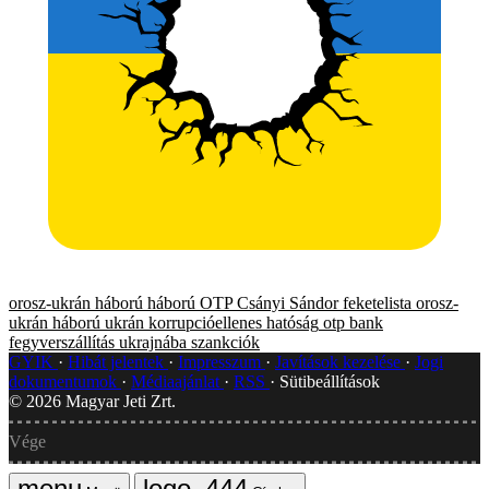
orosz-ukrán háború
háború
OTP
Csányi Sándor
feketelista
orosz-
ukrán háború
ukrán korrupcióellenes hatóság
otp bank
fegyverszállítás ukrajnába
szankciók
GYIK
Hibát jelentek
Impresszum
Javítások kezelése
Jogi
dokumentumok
Médiaajánlat
RSS
Sütibeállítások
©
2026
Magyar Jeti Zrt.
Vége