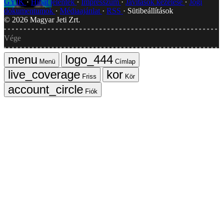
GYIK
Hibát jelentek
Impresszum
Javítások kezelése
Jogi
dokumentumok
Médiaajánlat
RSS
Sütibeállítások
©
2026
Magyar Jeti Zrt.
Vége
Menü
Címlap
Friss
Kör
Fiók