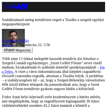
Szabálytalanul meleg termálvizet enged a Tiszába a szegedi egyházi
megasportközpont
Kaufmann Balázs
belföld
2024. március 22. 5:56
Megosztás
Több mint 13 fokkal melegebb használt termálvíz jön felszínre a
Szeged-Csanádi egyházmegye „Szent Gellért Fórum” nevet viselő
stadiont, fociakadémiát és szállodát tömörítő sportközpontjánál –
írja
a Telex
. A vizet a város önkormányzata által kiépített csapadékvíz-
elvezető csatornába engedik, ahonnan a Tiszába folyik. A probléma
– a szabályszegésen túl – az, hogy a Szeged-Béketelep városrészben
élők közül többen hónapok óta panaszkodnak arra, hogy a Szent
Gellért Fórum termálvize gyakran nagyon büdös a kifolyónál.
Fodor Antal helyi képviselő ezért kezdeményezte a hiteles mérést,
ami megállapította, hogy az engedélyezett legmagasabb 30 fokos
vízhőmérséklettel szemben 43,2 fokot mutatott a hőmérő a