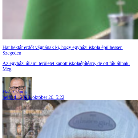
Hat hektár erdőt vágnának ki, hogy egyházi iskola épülhessen
Szegeden
Az egyházi állami területet kapott iskolaépítésre, de ott fák állnak.
Még.
Haász János
belföld
2023. október 26. 5:22