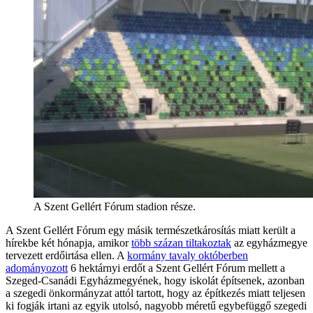
A Szent Gellért Fórum stadion része.
A Szent Gellért Fórum egy másik természetkárosítás miatt került a
hírekbe két hónapja, amikor
több százan tiltakoztak
az egyházmegye
tervezett erdőirtása ellen. A
kormány tavaly októberben
adományozott
6 hektárnyi erdőt a Szent Gellért Fórum mellett a
Szeged-Csanádi Egyházmegyének, hogy iskolát építsenek, azonban
a szegedi önkormányzat attól tartott, hogy az építkezés miatt teljesen
ki fogják irtani az egyik utolsó, nagyobb méretű egybefüggő szegedi