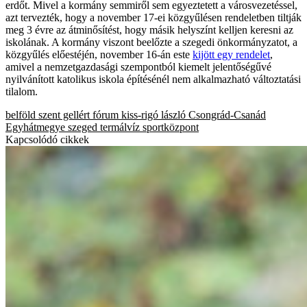
erdőt. Mivel a kormány semmiről sem egyeztetett a városvezetéssel,
azt tervezték, hogy a november 17-ei közgyűlésen rendeletben tiltják
meg 3 évre az átminősítést, hogy másik helyszínt kelljen keresni az
iskolának. A kormány viszont beelőzte a szegedi önkormányzatot, a
közgyűlés előestéjén, november 16-án este
kijött egy rendelet
,
amivel a nemzetgazdasági szempontból kiemelt jelentőségűvé
nyilvánított katolikus iskola építésénél nem alkalmazható változtatási
tilalom.
belföld
szent gellért fórum
kiss-rigó lászló
Csongrád-Csanád
Egyhátmegye
szeged
termálvíz
sportközpont
Kapcsolódó cikkek