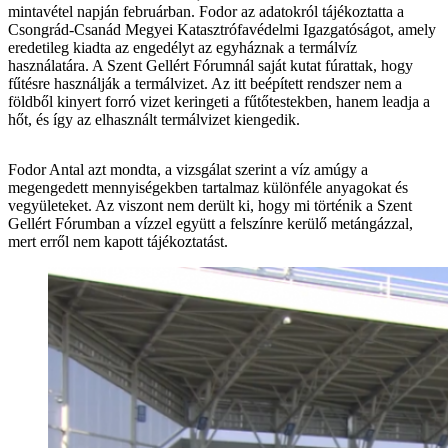
mintavétel napján februárban. Fodor az adatokról tájékoztatta a
Csongrád-Csanád Megyei Katasztrófavédelmi Igazgatóságot, amely
eredetileg kiadta az engedélyt az egyháznak a termálvíz
használatára. A Szent Gellért Fórumnál saját kutat fúrattak, hogy
fűtésre használják a termálvizet. Az itt beépített rendszer nem a
földből kinyert forró vizet keringeti a fűtőtestekben, hanem leadja a
hőt, és így az elhasznált termálvizet kiengedik.
Fodor Antal azt mondta, a vizsgálat szerint a víz amúgy a
megengedett mennyiségekben tartalmaz különféle anyagokat és
vegyületeket. Az viszont nem derült ki, hogy mi történik a Szent
Gellért Fórumban a vízzel együtt a felszínre kerülő metángázzal,
mert erről nem kapott tájékoztatást.