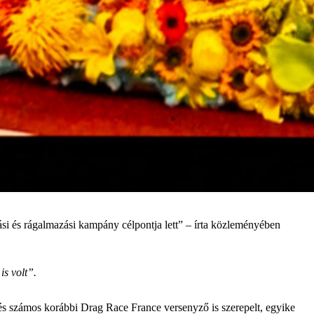
ási és rágalmazási kampány célpontja lett” – írta közleményében
is volt”.
 és számos korábbi Drag Race France versenyző is szerepelt, egyike