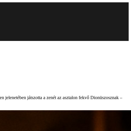
een jelenetében játszotta a zenét az asztalon fekvő Dionüszosznak –