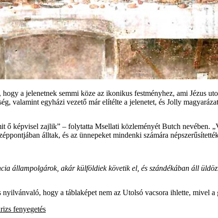
hogy a jelenetnek semmi köze az ikonikus festményhez, ami Jézus utolsó
ség, valamint egyházi vezető már elítélte a jelenetet, és Jolly magyaráz
amit ő képvisel zajlik” – folytatta Msellati közleményét Butch nevében. „V
özéppontjában álltak, és az ünnepeket mindenki számára népszerűsítették
ancia állampolgárok, akár külföldiek követik el, és szándékában áll üld
yilvánvaló, hogy a táblaképet nem az Utolsó vacsora ihlette, mivel a gö
rizs
fenyegetés