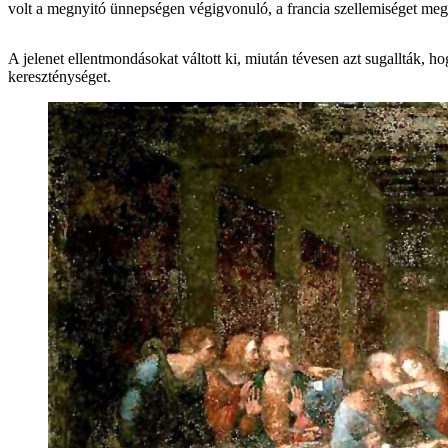
volt a megnyitó ünnepségen végigvonuló, a francia szellemiséget meg
A jelenet ellentmondásokat váltott ki, miután tévesen azt sugallták, h
kereszténységet.