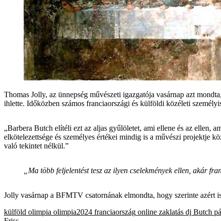
Thomas Jolly, az ünnepség művészeti igazgatója vasárnap azt mondta, 
ihlette. Időközben számos franciaországi és külföldi közéleti személyi
„Barbera Butch elítéli ezt az aljas gyűlöletet, ami ellene és az ellen, 
elkötelezettsége és személyes értékei mindig is a művészi projektje k
való tekintet nélkül.”
„Ma több feljelentést tesz az ilyen cselekmények ellen, akár fr
Jolly vasárnap a BFMTV csatornának elmondta, hogy szerinte azért is n
külföld
olimpia
olimpia2024
franciaország
online zaklatás
dj
Butch
pá
Friss