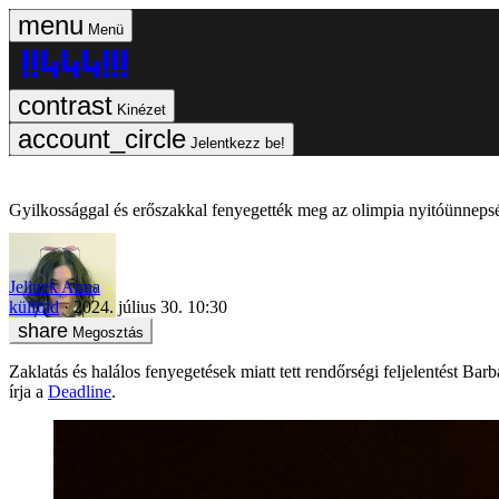
Menü
Kinézet
Jelentkezz be!
Gyilkossággal és erőszakkal fenyegették meg az olimpia nyitóünnepsé
Jelinek Anna
külföld
2024. július 30. 10:30
Megosztás
Zaklatás és halálos fenyegetések miatt tett rendőrségi feljelentést Ba
írja a
Deadline
.