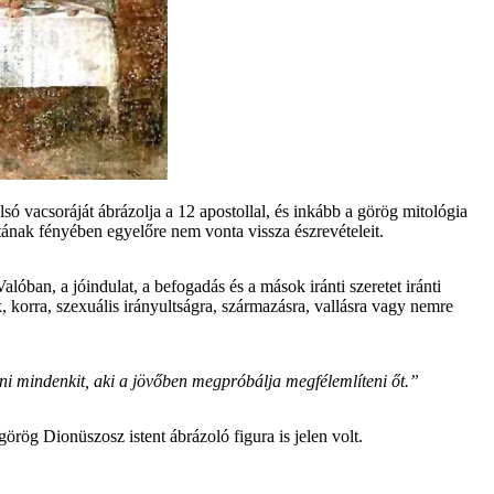
 vacsoráját ábrázolja a 12 apostollal, és inkább a görög mitológia
atának fényében egyelőre nem vonta vissza észrevételeit.
alóban, a jóindulat, a befogadás és a mások iránti szeretet iránti
, korra, szexuális irányultságra, származásra, vallásra vagy nemre
özni mindenkit, aki a jövőben megpróbálja megfélemlíteni őt.”
rög Dionüszosz istent ábrázoló figura is jelen volt.