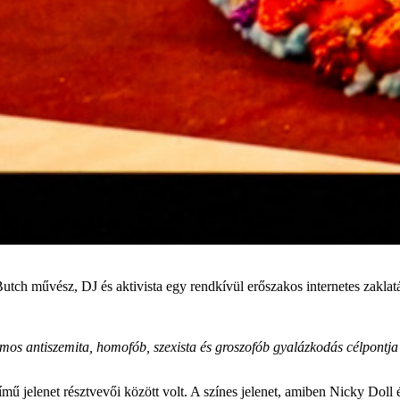
tch művész, DJ és aktivista egy rendkívül erőszakos internetes zaklat
mos antiszemita, homofób, szexista és groszofób gyalázkodás célpontja 
ű jelenet résztvevői között volt. A színes jelenet, amiben Nicky Doll