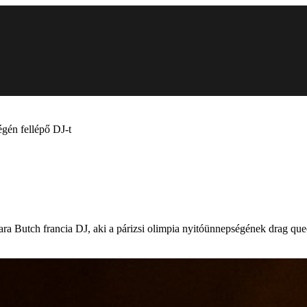
gén fellépő DJ-t
rbara Butch francia DJ, aki a párizsi olimpia nyitóünnepségének drag qu