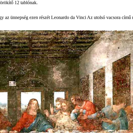
örökítő 12 tablónak.
ogy az ünnepség ezen részét Leonardo da Vinci Az utolsó vacsora című mű