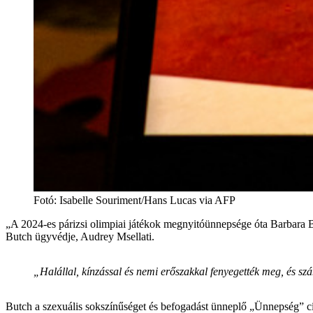
Fotó
:
Isabelle Souriment/Hans Lucas via AFP
„A 2024-es párizsi olimpiai játékok megnyitóünnepsége óta Barbara Bu
Butch ügyvédje, Audrey Msellati.
„Halállal, kínzással és nemi erőszakkal fenyegették meg, és szá
Butch a szexuális sokszínűséget és befogadást ünneplő „Ünnepség” cím