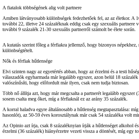
A fiatalok többségének alig volt partnere
Amiben látványosabb különbségek fedezhetőek fel, az az életkor. A 16
további 22, illetve 24 százaléknak eddig csak egy szexuális partnere
további 9 százalék 21-30 szexuális partnerről számolt be élete során.
A kutatás szerint főleg a férfiakra jellemző, hogy bizonyos népekhez,
különbségtételt.
Nők és férfiak hűtlensége
Elvi szinten nagy az egyetértés abban, hogy az érzelmi és a testi hűs
válaszadók egyharmada már legalább egyszer, azon belül 18 százalék t
valószínűsíti, hogy előfordult már ilyen, csak nem tudja biztosan.
Több nő állítja azt, hogy már megcsalta a partnerét legalább egyszer 
sosem csalta meg őket, míg a férfiaknál ez az arány 35 százalék.
A korral haladva egyre általánosabb a hűtlenség megtapasztalása: míg
hasonlót), az 50-59 éves korosztálynak már csak 54 százaléka volt mi
Az Opinio azt írja, csak 8 százaléknyian írják a hűtlenséget alkohol
érzelmi (36 százalék) hiányérzetre vezeti vissza a döntését, míg egy to