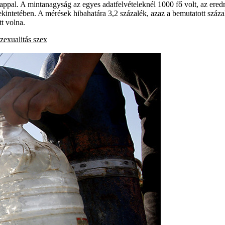
ilappal. A mintanagyság az egyes adatfelvételeknél 1000 fő volt, az er
 tekintetében. A mérések hibahatára 3,2 százalék, azaz a bemutatott szá
t volna.
szexualitás
szex