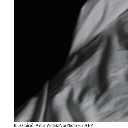
Illusztráció
:
Artur Widak/NurPhoto via AFP