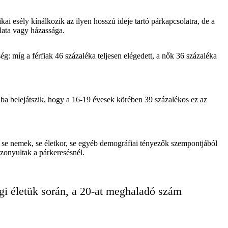
i esély kínálkozik az ilyen hosszú ideje tartó párkapcsolatra, de a
lata vagy házassága.
: míg a férfiak 46 százaléka teljesen elégedett, a nők 36 százaléka
ba belejátszik, hogy a 16-19 évesek körében 39 százalékos ez az
s se nemek, se életkor, se egyéb demográfiai tényezők szempontjából
zonyultak a párkeresésnél.
igi életük során, a 20-at meghaladó szám