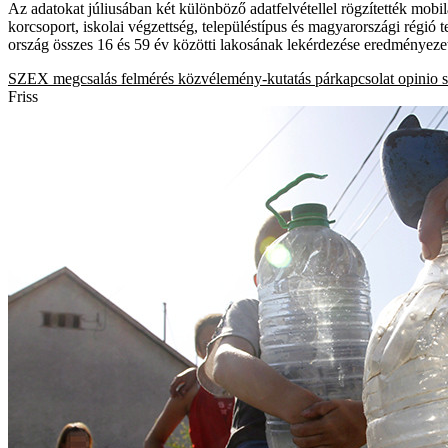
Az adatokat júliusában két különböző adatfelvétellel rögzítették mob
korcsoport, iskolai végzettség, településtípus és magyarországi régió
ország összes 16 és 59 év közötti lakosának lekérdezése eredményezet
SZEX
megcsalás
felmérés
közvélemény-kutatás
párkapcsolat
opinio
Friss