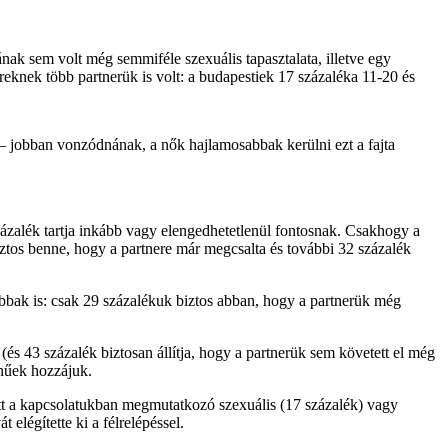
ak sem volt még semmiféle szexuális tapasztalata, illetve egy
eknek több partnerük is volt: a budapestiek 17 százaléka 11-20 és
z – jobban vonzódnának, a nők hajlamosabbak kerülni ezt a fajta
százalék tartja inkább vagy elengedhetetlenül fontosnak. Csakhogy a
ztos benne, hogy a partnere már megcsalta és további 32 százalék
nabbak is: csak 29 százalékuk biztos abban, hogy a partnerük még
s 43 százalék biztosan állítja, hogy a partnerük sem követett el még
 hűek hozzájuk.
ett a kapcsolatukban megmutatkozó szexuális (17 százalék) vagy
elégítette ki a félrelépéssel.