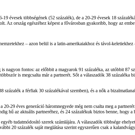
-19 évesek többségének (52 százalék), de a 20-29 évesek 18 százalékán
 volt. Az ország egészéhez képest a fővárosban gyakoribb, hogy az ember
 nemzetekhez – azon belül is a latin-amerikaiakhoz és távol-keletiekhe
ég is nagyon fontos: az előbbit a magyarok 91 százaléka, az utóbbit 87 
öbbször is megcsalta már a partnerét. Sőt a válaszadók 38 százaléka bi
(38 százalék a férfiak 30 százalékával szemben), és a nők a bizalmatla
 a 20-29 éves generáció háromnegyede még nem csalta meg a partnerét (é
ndig hű az aktuális partneréhez, és 24 százalékuk biztos benne, hogy a
 és egyéb tudatmódosító szerek számlájára. A válaszadók többsége ehely
vábbi 20 százalék saját meglátása szerint egyszerűen csak a kalandvágyát 