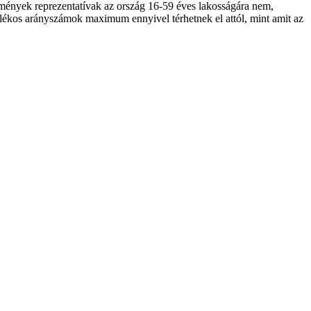
edmények reprezentatívak az ország 16-59 éves lakosságára nem,
zalékos arányszámok maximum ennyivel térhetnek el attól, mint amit az