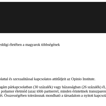
t eddigi életében a magyarok többségének
tal és szexualitással kapcsolatos attitűdjeit az Opinio Institute.
gám párkapcsolatban (30 százalék) vagy házasságban (26 százalék) él, 
gy poliamor életmód (azaz több partnerrel, minden érintettnek transzparen
ét. Összességében toleránsnak mondható a társadalom a nyitott kapcsola