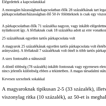
Elégedettek a kapcsolatukkal
A monogám házasságban/kapcsolatban élők 28 százalékának tart legalább
párkapcsolatban/házasságban élő 50 év fölöttieknek is csak egy viszo
A párkapcsolatban élők 71 százaléka nagyon, vagy inkább elégedettnek
nyilatkozott így. A férfiaknak csak 18 százaléka adott az erre vonatko
25 százaléknak egyetlen tartós párkapcsolata volt
A magyarok 25 százalékának egyetlen tartós párkapcsolata volt életé
arányszám). A férfiaknál 7 százaléknak volt ötnél is több tartós párka
A szex fontosabb a státusznál
A döntő többség (78 százalék) inkább fontosnak vagy egyenesen elenge
nincs jelentős különbség ebben a tekintetben. A magas társadalmi stá
Kevesen szexelnek sokakkal
A magyaroknak tipikusan 2-5 (33 százalék), illet
viszonylag ritka (10 százalék), az 50-et is megha