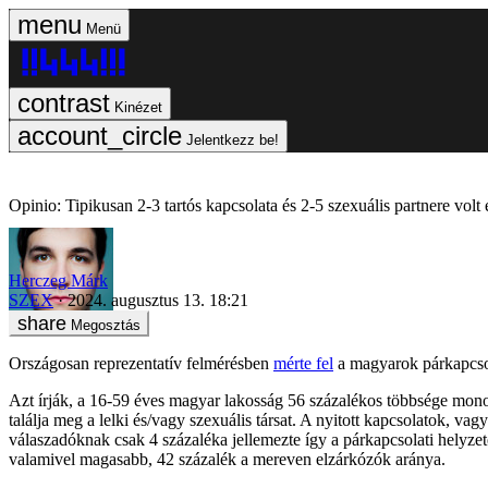
Menü
Kinézet
Jelentkezz be!
Opinio: Tipikusan 2-3 tartós kapcsolata és 2-5 szexuális partnere vol
Herczeg Márk
SZEX
2024. augusztus 13. 18:21
Megosztás
Országosan reprezentatív felmérésben
mérte fel
a magyarok párkapcsolat
Azt írják, a 16-59 éves magyar lakosság 56 százalékos többsége mono
találja meg a lelki és/vagy szexuális társat. A nyitott kapcsolatok, va
válaszadóknak csak 4 százaléka jellemezte így a párkapcsolati helyzet
valamivel magasabb, 42 százalék a mereven elzárkózók aránya.