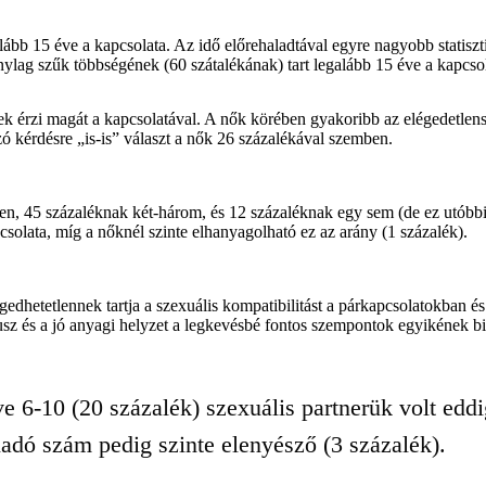
 15 éve a kapcsolata. Az idő előrehaladtával egyre nagyobb statisztika
nylag szűk többségének (60 szátalékának) tart legalább 15 éve a kapcso
 érzi magát a kapcsolatával. A nők körében gyakoribb az elégedetlenség
zó kérdésre „is-is” választ a nők 26 százalékával szemben.
ben, 45 százaléknak két-három, és 12 százaléknak egy sem (de ez utóbbi
pcsolata, míg a nőknél szinte elhanyagolható ez az arány (1 százalék).
dhetetlennek tartja a szexuális kompatibilitást a párkapcsolatokban é
tusz és a jó anyagi helyzet a legkevésbé fontos szempontok egyikének bi
ve 6-10 (20 százalék) szexuális partnerük volt edd
ladó szám pedig szinte elenyésző (3 százalék).