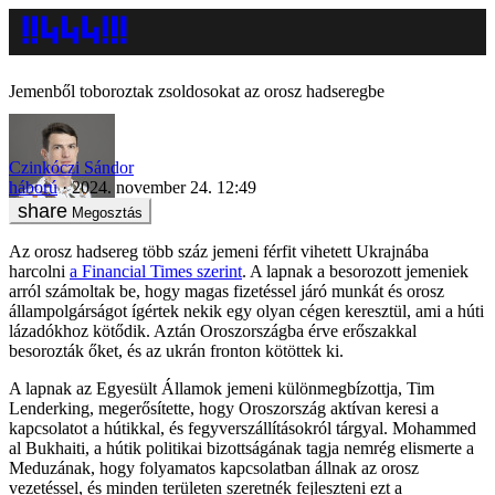
Jemenből toboroztak zsoldosokat az orosz hadseregbe
Czinkóczi Sándor
háború
2024. november 24. 12:49
Megosztás
Az orosz hadsereg több száz jemeni férfit vihetett Ukrajnába
harcolni
a Financial Times szerint
. A lapnak a besorozott jemeniek
arról számoltak be, hogy magas fizetéssel járó munkát és orosz
állampolgárságot ígértek nekik egy olyan cégen keresztül, ami a húti
lázadókhoz kötődik. Aztán Oroszországba érve erőszakkal
besorozták őket, és az ukrán fronton kötöttek ki.
A lapnak az Egyesült Államok jemeni különmegbízottja, Tim
Lenderking, megerősítette, hogy Oroszország aktívan keresi a
kapcsolatot a hútikkal, és fegyverszállításokról tárgyal. Mohammed
al Bukhaiti, a hútik politikai bizottságának tagja nemrég elismerte a
Meduzának, hogy folyamatos kapcsolatban állnak az orosz
vezetéssel, és minden területen szeretnék fejleszteni ezt a