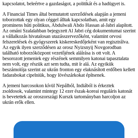
kapcsolatot, beleértve a gazdaságot, a politikát és a hadügyet is.
A Financial Times által bemutatott szerződések alapján a jemeni
toborzottak egy olyan céggel álltak kapcsolatban, amit egy
prominens húti politikus, Abdulwali Abdo Hassan al-Jabri alapított.
Az ománi Szalalahban bejegyzett Al Jabri cég dokumentumai szerint
a vállalkozás hivatalosan utazásszervezőként, valamint orvosi
felszerelések és gyógyszerek kiskereskedőjeként van regisztrálva.
Az egyik ilyen szerződésen az orosz Nyizsnyij Novgorodban
található toborzóközpont vezetőjének aláírása is ott volt. A
besorozott jemeniek egy részének semmilyen katonai tapasztalata
nem volt, egy részük azt sem tudta, mit ír alá. Az egyikük
beszámolója szerint az ukrán fronton egy elaknásított erdőben kellett
fadarabokat cipelniük, hogy lövészárkokat építsenek.
A jemeni harcosokon kívül Nepálból, Indiából is érkeztek
zsoldosok, valamint mintegy 12 ezer észak-koreai reguláris katonát
is bevetettek az oroszországi Kurszk tartományban harcoljon az
ukrán erők ellen.