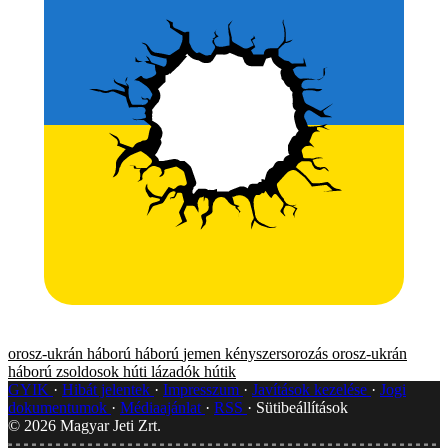
orosz-ukrán háború
háború
jemen
kényszersorozás
orosz-ukrán
háború
zsoldosok
húti lázadók
hútik
GYIK
Hibát jelentek
Impresszum
Javítások kezelése
Jogi
dokumentumok
Médiaajánlat
RSS
Sütibeállítások
©
2026
Magyar Jeti Zrt.